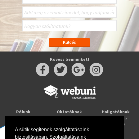
Kövess bennünket!
Rólunk
Oktatóknak
Hallgatóknak
Kapcsolat
Taníts online
Tanulj online
Oktatóink
Webuni blog
Képzések
A sütik segítenek szolgáltatásaink
Webuni Stúdió
biztosításában. Szolgáltatásaink