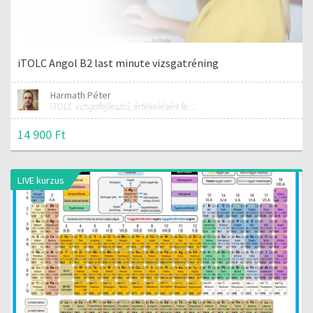
iTOLC Angol B2 last minute vizsgatréning
Harmath Péter
iTOLC vizsgafejlesztő, értékelésért felelős szakmai vezető
14 900 Ft
LIVE kurzus