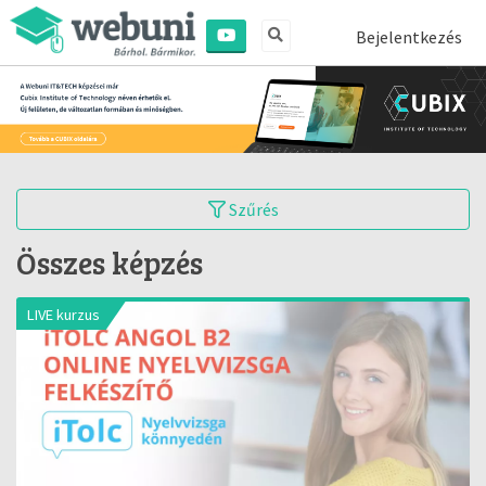
Bejelentkezés
Szűrés
Összes képzés
LIVE kurzus