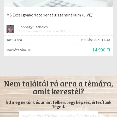
MS Excel gyakorlatorientált szeminárium /LIVE/
Jobbágy Szabolcs
MS Excel/Visual Basic/Power BI/Python adatelemzési szakértő
Tart: 3 óra
Indulás: 2021.11.30.
14 900 Ft
Max létszám: 10
Nem találtál rá arra a témára,
amit kerestél?
Írd meg nekünk és amint felkerül egy képzés, értesítünk
Téged.