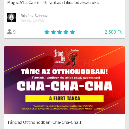
Magic A'La Carte - 10 fantasztikus bűvésztrükk
Bűvész Színház
Bűvész Színház
2 500 Ft
9
Tánc az Otthonodban! Cha-Cha-Cha 1.