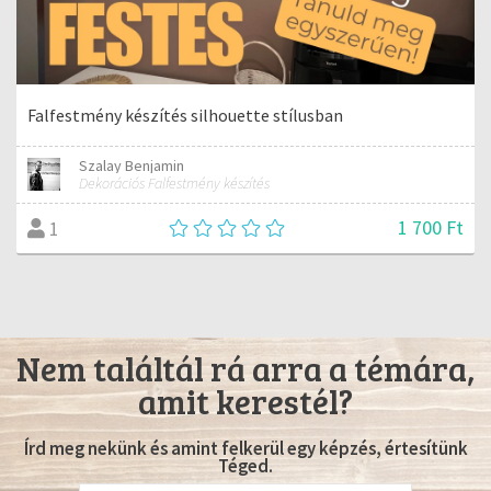
Falfestmény készítés silhouette stílusban
Szalay Benjamin
Dekorációs Falfestmény készítés
1 700 Ft
1
Nem találtál rá arra a témára,
amit kerestél?
Írd meg nekünk és amint felkerül egy képzés, értesítünk
Téged.