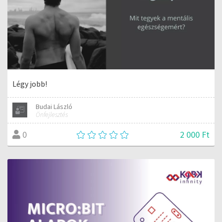
Légy jobb!
Budai László
Önfejlesztés
2 000 Ft
0