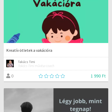
Kreatív ötletek a vakációra
Takács Timi
Takács Timi művész-coach
1 990 Ft
0