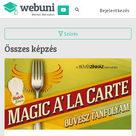
Bejelentkezés
Szűrés
Összes képzés