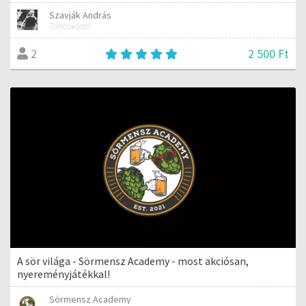
Szavják András
Táncoktató
2 500 Ft
2
A sör világa - Sörmensz Academy - most akciósan,
nyereményjátékkal!
Sörmensz Academy