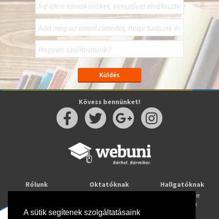
Kövess bennünket!
Rólunk
Oktatóknak
Hallgatóknak
Kapcsolat
Taníts online
Tanulj online
Oktatóink
Webuni blog
Képzések
A sütik segítenek szolgáltatásaink
Webuni Stúdió