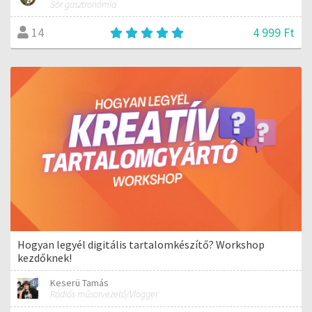
Sör gasztronómia
4 999 Ft
14
Hogyan legyél digitális tartalomkészítő? Workshop
kezdőknek!
Keserü Tamás
Rádiós műsorvezető/Vlogger