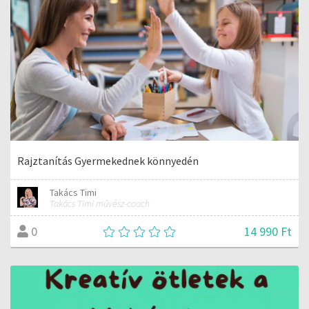
Rajztanítás Gyermekednek könnyedén
Takács Timi
Takács Timi művész-coach
14 990 Ft
0