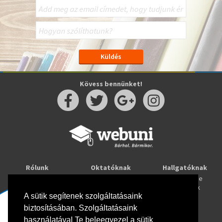
Kövess bennünket!
Rólunk
Oktatóknak
Hallgatóknak
Kapcsolat
Taníts online
Tanulj online
Oktatóink
Webuni blog
Képzések
A sütik segítenek szolgáltatásaink
Webuni Stúdió
biztosításában. Szolgáltatásaink
Info
használatával Te beleegyezel a sütik