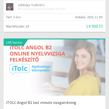
Jobbágy Szabolcs
MS Excel/Visual Basic/Power BI/Python adatelemzési szakértő
Tart: 3 óra
Indulás: 2021.11.30.
14 900 Ft
Max létszám: 10
LIVE kurzus
iTOLC Angol B2 last minute vizsgatréning