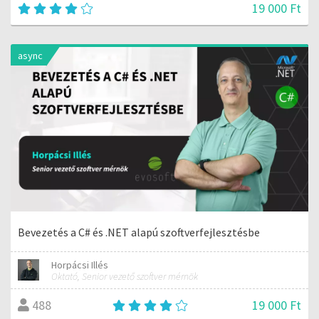
19 000 Ft
async
Bevezetés a C# és .NET alapú szoftverfejlesztésbe
Horpácsi Illés
Oktató, Senior vezető szoftver mérnök
19 000 Ft
488