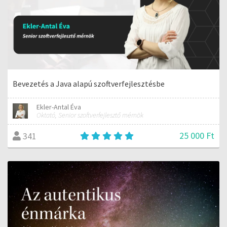
Bevezetés a Java alapú szoftverfejlesztésbe
Ekler-Antal Éva
Oktató, Senior szoftverfejlesztő mérnök
25 000 Ft
341