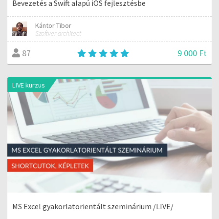
Bevezetés a Swift alapú iOS fejlesztésbe
Kántor Tibor
Szoftver architect
9 000 Ft
87
LIVE kurzus
MS Excel gyakorlatorientált szeminárium /LIVE/