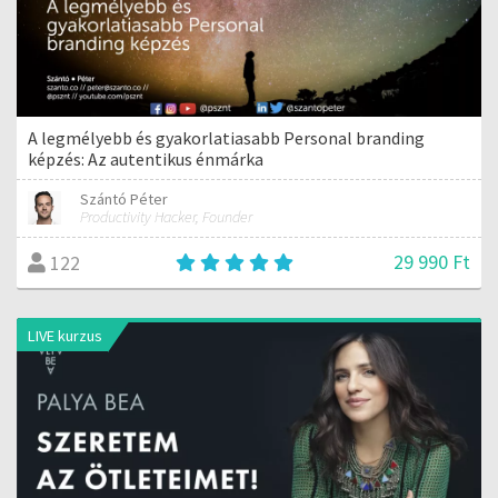
A legmélyebb és gyakorlatiasabb Personal branding
képzés: Az autentikus énmárka
Szántó Péter
Productivity Hacker, Founder
29 990 Ft
122
LIVE kurzus