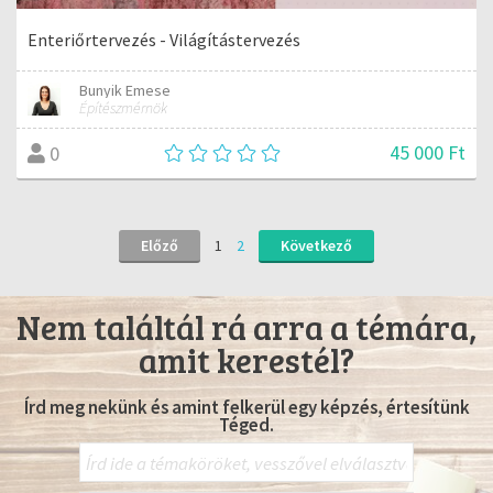
Enteriőrtervezés - Világítástervezés
Bunyik Emese
Építészmérnök
45 000 Ft
0
Előző
1
2
Következő
Nem találtál rá arra a témára,
amit kerestél?
Írd meg nekünk és amint felkerül egy képzés, értesítünk
Téged.