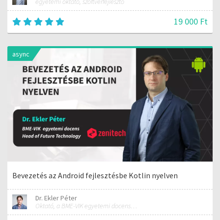
egyetemi oktató, szoftverfejlesztő
19 000 Ft
async
Bevezetés az Android fejlesztésbe Kotlin nyelven
Dr. Ekler Péter
Oktató, a BME-VIK egyetemi docense, az AutSoft Zrt. CTO-ja