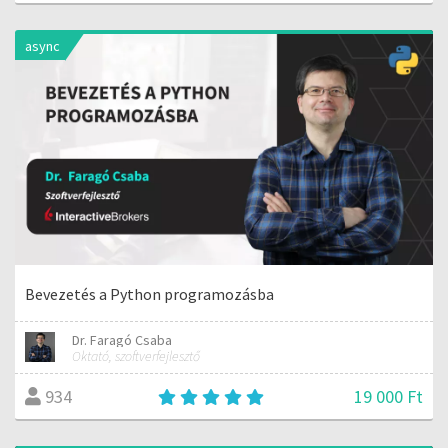
async
Bevezetés a Python programozásba
Dr. Faragó Csaba
Oktató, szoftverfejlesztő
19 000 Ft
934