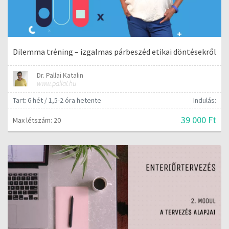
Dilemma tréning – izgalmas párbeszéd etikai döntésekről
Dr. Pallai Katalin
www.pallai.hu
Tart: 6 hét / 1,5-2 óra hetente
Indulás:
39 000 Ft
Max létszám: 20