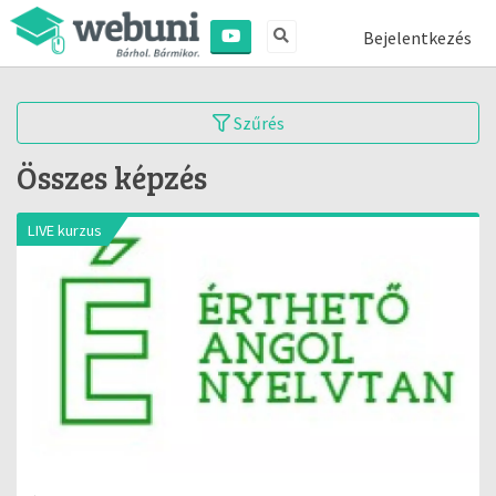
Bejelentkezés
Szűrés
Összes képzés
LIVE kurzus