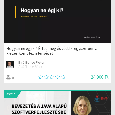
Hogyan ne égj ki? Értsd meg és védd ki egyszerűen a
kiégés komplex jelenségét
Bíró Bence Péter
Bíró Bence Péter
24 900 Ft
6
async