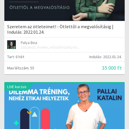
Szeretem az ötleteimet! - Ötlettől a megvalósításig |
Indulás: 2022.01.24.
Palya Bea
Dalszerző, énekes, előadóművész és tréner
Tart: 6 hét
Indulás: 2022.01.24.
35 000 Ft
Max létszám: 55
LIVE kurzus