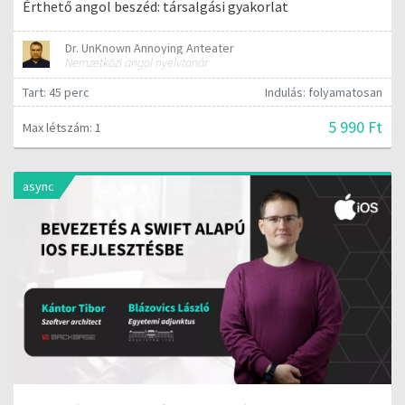
Érthető angol beszéd: társalgási gyakorlat
Dr. UnKnown Annoying Anteater
Nemzetközi angol nyelvtanár
Tart: 45 perc
Indulás: folyamatosan
5 990 Ft
Max létszám: 1
async