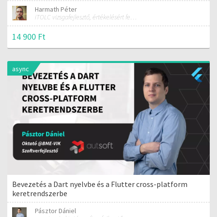
Harmath Péter
iTOLC vizsgafejlesztő, értékelésért felelős szakmai vezető
14 900 Ft
async
Bevezetés a Dart nyelvbe és a Flutter cross-platform
keretrendszerbe
Pásztor Dániel