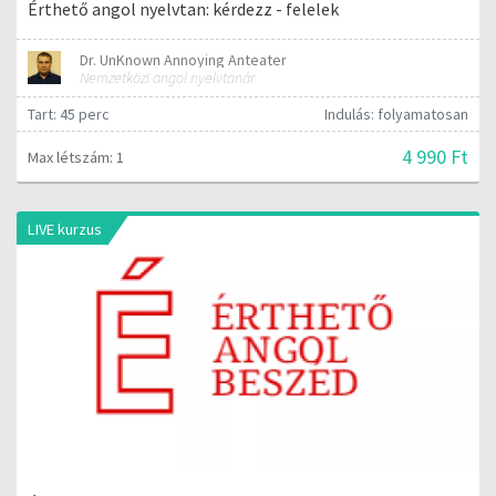
Érthető angol nyelvtan: kérdezz - felelek
Dr. UnKnown Annoying Anteater
Nemzetközi angol nyelvtanár
Tart: 45 perc
Indulás: folyamatosan
4 990 Ft
Max létszám: 1
LIVE kurzus