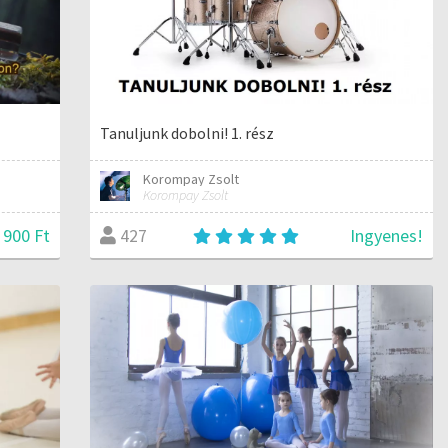
Tanuljunk dobolni! 1. rész
Korompay Zsolt
Korompay Zsolt
 900 Ft
Ingyenes!
427