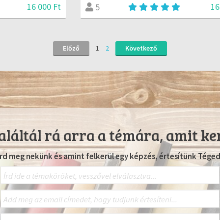
16 000 Ft
16
5
Előző
1
2
Következő
láltál rá arra a témára, amit ke
Írd meg nekünk és amint felkerül egy képzés, értesítünk Téged