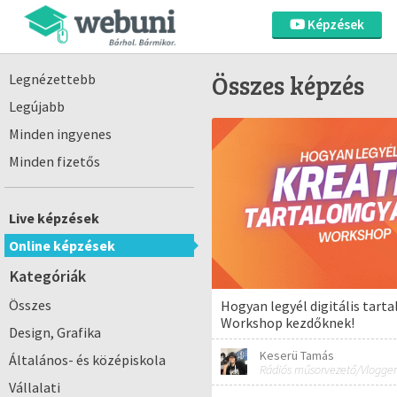
Képzések
Összes képzés
Legnézettebb
Legújabb
Minden ingyenes
Minden fizetős
Live képzések
Online képzések
Kategóriák
Összes
Hogyan legyél digitális tart
Workshop kezdőknek!
Design, Grafika
Keserü Tamás
Általános- és középiskola
Rádiós műsorvezető/Vlogger
Vállalati