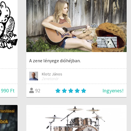
A zene lényege dióhéjban.
Klotz János
Zenetanár
 990 Ft
Ingyenes!
92