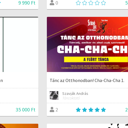
9 990 Ft
5
0
ón
Tánc az Otthonodban! Cha-Cha-Cha 1.
Szavják András
Táncoktató
35 000 Ft
2
2