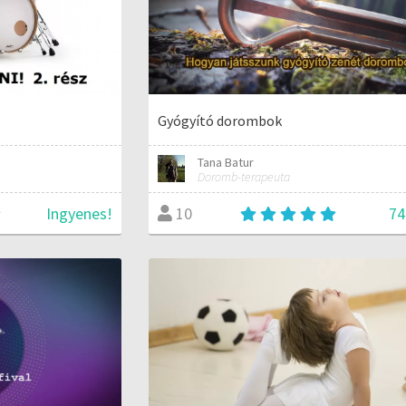
Gyógyító dorombok
Tana Batur
Doromb-terapeuta
Ingyenes!
74
10