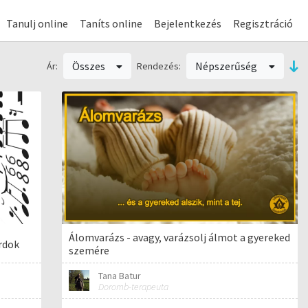
Tanulj online
Taníts online
Bejelentkezés
Regisztráció
Összes
Népszerűség
Ár:
Rendezés:
Álomvarázs - avagy, varázsolj álmot a gyereked
rdok
szemére
Tana Batur
Doromb-terapeuta