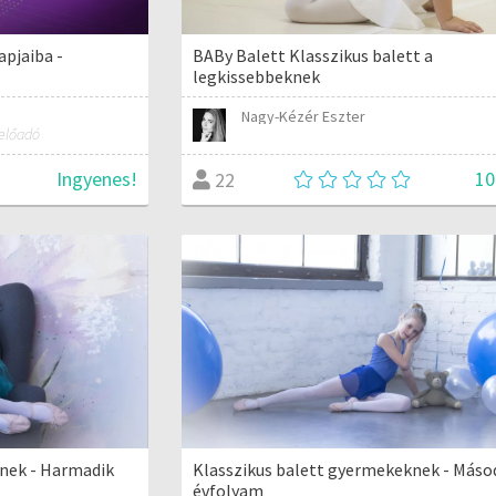
apjaiba -
BABy Balett Klasszikus balett a
legkissebbeknek
Nagy-Kézér Eszter
 előadó
Ingyenes!
10
22
nek - Harmadik
Klasszikus balett gyermekeknek - Máso
évfolyam