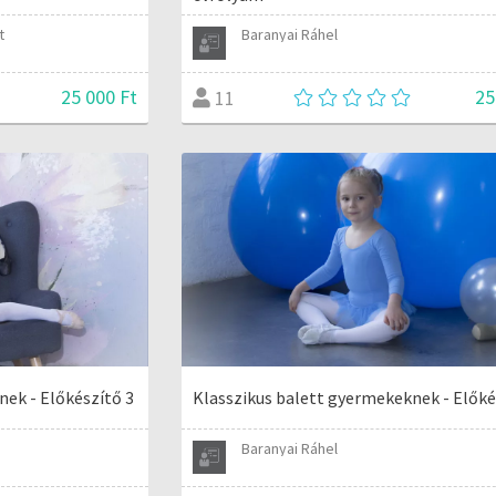
t
Baranyai Ráhel
25 000 Ft
25
11
nek - Előkészítő 3
Klasszikus balett gyermekeknek - Előké
Baranyai Ráhel