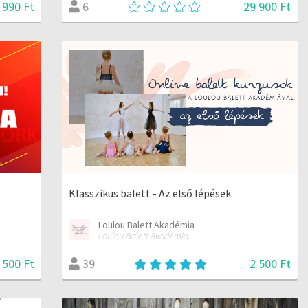
 990 Ft
29 900 Ft
6
Klasszikus balett - Az első lépések
Loulou Balett Akadémia
Loulou Balett Akadémia
 500 Ft
2 500 Ft
39