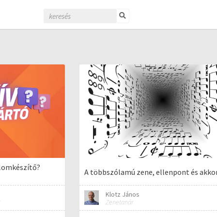
alomkészítő?
A többszólamú zene, ellenpont és akko
Klotz János
Zenetanár