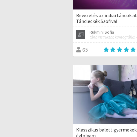
Bevezetés az indiai táncok al
Táncleckék Szofival
Rukmini Sofia
tánc instruktor, koreográfus,
65
Klasszikus balett gyermekek
évfolyam