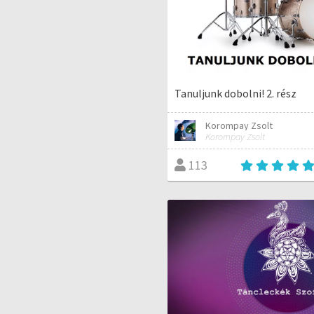
Tanuljunk dobolni! 2. rész
Korompay Zsolt
Korompay Zsolt
113