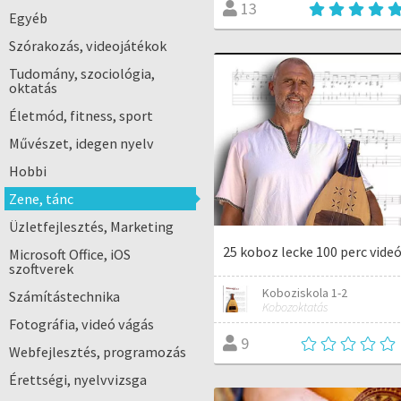
13
Egyéb
Szórakozás, videojátékok
Tudomány, szociológia,
oktatás
Életmód, fitness, sport
Művészet, idegen nyelv
Hobbi
Zene, tánc
Üzletfejlesztés, Marketing
25 koboz lecke 100 perc vide
Microsoft Office, iOS
szoftverek
Koboziskola 1-2
Számítástechnika
Kobozoktatás
Fotográfia, videó vágás
9
Webfejlesztés, programozás
Érettségi, nyelvvizsga