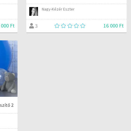
Nagy-Kézér Eszter
 000 Ft
16 000 Ft
3
szítő 2