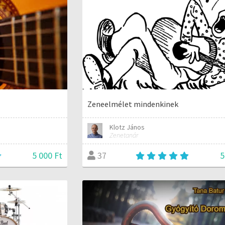
Zeneelmélet mindenkinek
Klotz János
Zenetanár
5 000 Ft
5
37