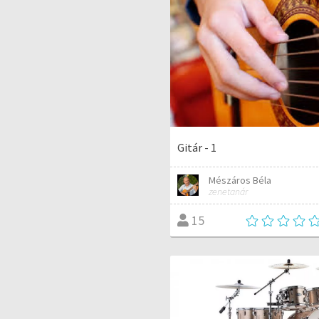
Gitár - 1
Mészáros Béla
zenetanár
15