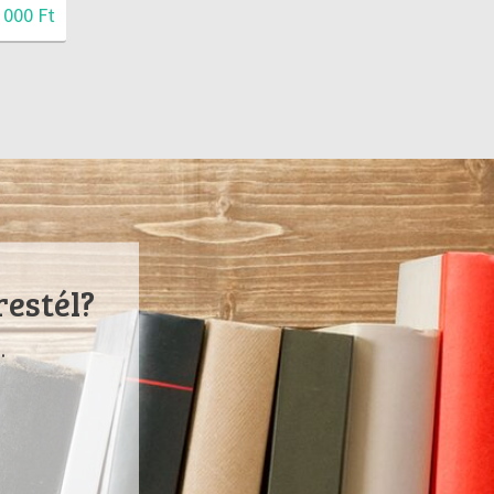
 000 Ft
restél?
.