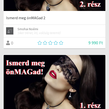
Ismerd meg önMAGad 2
Smohai Noémi
Siker tréner, író, valóság teremtő
9 990 Ft
0