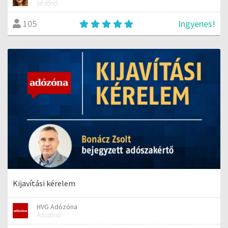
Védőnő
Ingyenes!
105
Kijavítási kérelem
HVG Adózóna
Adózóna