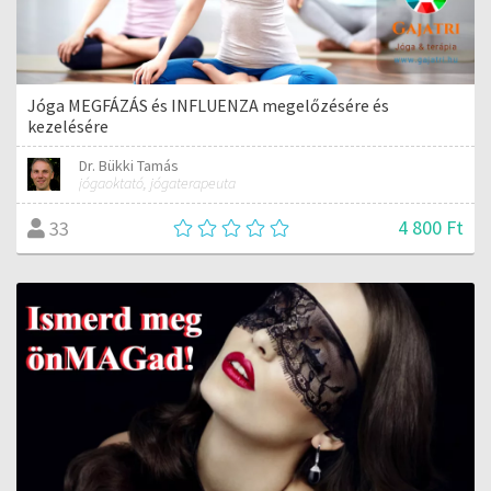
Jóga MEGFÁZÁS és INFLUENZA megelőzésére és
kezelésére
Dr. Bükki Tamás
jógaoktató, jógaterapeuta
4 800 Ft
33