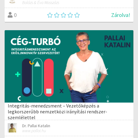
Balázs & Éva Masszázs
Zárolva!
0
Integritás-menedzsment – Vezetőképzés a
legkorszerűbb nemzetközi irányítási rendszer-
szemlélettel
Dr. Pallai Katalin
www.pallai.hu