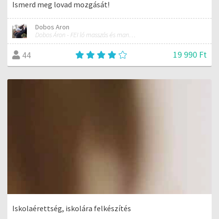
Ismerd meg lovad mozgását!
Dobos Aron
Dobos Áron - FEI ló masszás és manuálterapeuta
19 990 Ft
44
Iskolaérettség, iskolára felkészítés