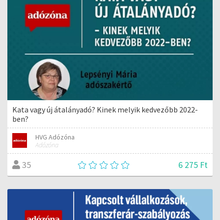
Kata vagy új átalányadó? Kinek melyik kedvezőbb 2022-
ben?
HVG Adózóna
Adózóna
6 275 Ft
35