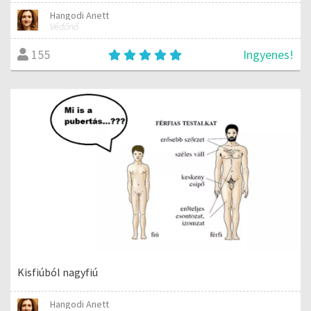
Hangodi Anett
Védőnő
Ingyenes!
155
Kisfiúból nagyfiú
Hangodi Anett