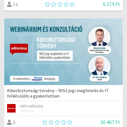
6 275 Ft
14
Kiberbiztonsági törvény – NIS2 jogi megfelelés és IT
felkészülés a gyakorlatban
HVG Adózóna
Adózóna
30 467 Ft
0