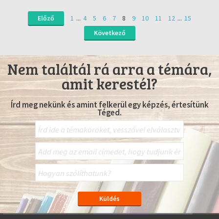
Előző
1
...
4
5
6
7
8
9
10
11
12
...
15
Következő
Nem találtál rá arra a témára,
amit kerestél?
Írd meg nekünk és amint felkerül egy képzés, értesítünk
Téged.