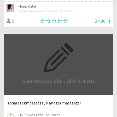
Hepp Katalin
gyógypedagógus, logopédia szakirányon
2 490 Ft
0
Irodai székmasszázs /Manager masszázs/
UnKnown Crazy Cockroach