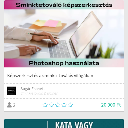
Képszerkesztés a sminktetoválás világában
Sugár Zsanett
Sminktetováló & trainer
20 900 Ft
2