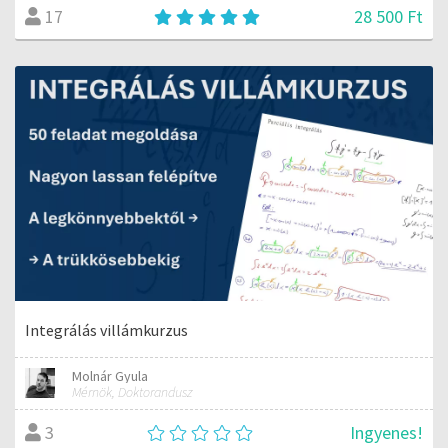
28 500 Ft
17
Integrálás villámkurzus
Molnár Gyula
Mérnök, Doktorandusz
Ingyenes!
3