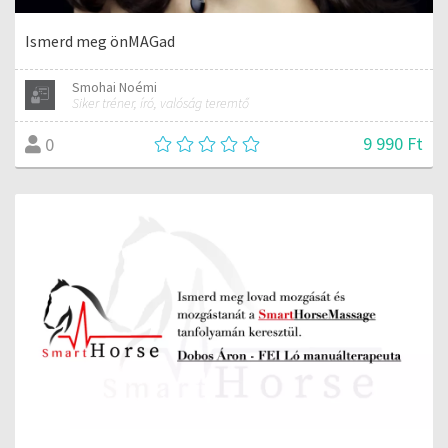
Ismerd meg önMAGad
Smohai Noémi
Siker tréner, író, valóság teremtő
9 990 Ft
0