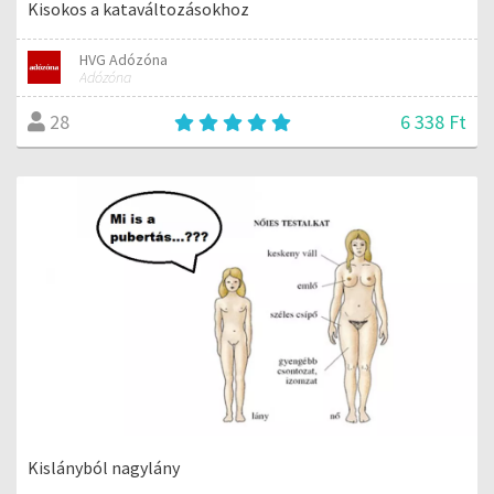
Kisokos a kataváltozásokhoz
HVG Adózóna
Adózóna
6 338 Ft
28
Kislányból nagylány