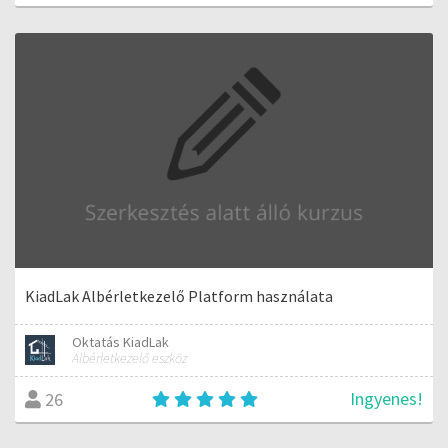
KiadLak Albérletkezelő Platform használata
Oktatás KiadLak
Albérletkezelő eszköz
Ingyenes!
26