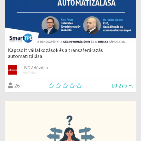
Kapcsolt vállalkozások és a transzferárazás
automatizálása
HVG Adózóna
Adózóna
10 275 Ft
26