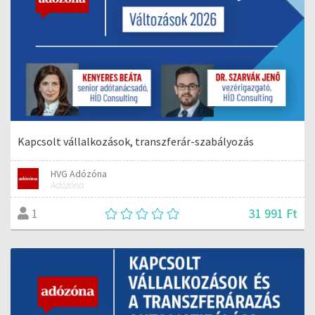
Kapcsolt vállalkozások, transzferár-szabályozás
HVG Adózóna
Adózóna
31 991 Ft
1