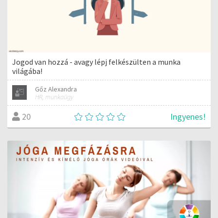
Jogod van hozzá - avagy lépj felkészülten a munka
világába!
Gőz Alexandra
HR, munkaügy
Ingyenes!
20