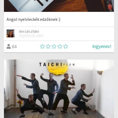
Angol nyelvleckék edzőknek :)
Vivi Léczfalvi
Angoltanár, edző
Ingyenes!
84