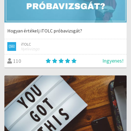
Hogyan értékelj iTOLC próbavizsgát?
iTOLC
Nyelvvizsga
Ingyenes!
110