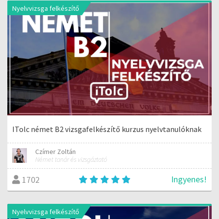
Nyelvvizsga felkészítő
ITolc német B2 vizsgafelkészítő kurzus nyelvtanulóknak
Czímer Zoltán
Német tanár és vizsgáztató
Ingyenes!
1702
Nyelvvizsga felkészítő