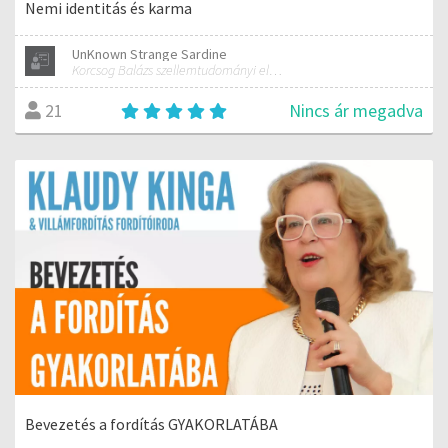
Nemi identitás és karma
UnKnown Strange Sardine
Korcsog Balázs szellemtudományi előadásai (Rudolf Steiner antropozófiája alapján)
Nincs ár megadva
21
Bevezetés a fordítás GYAKORLATÁBA