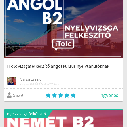
ITolc vizsgafelkészítő angol kurzus nyelvtanulóknak
Varga László
Angol tanár és vizsgáztató
Ingyenes!
5629
Nyelvvizsga felkészítő