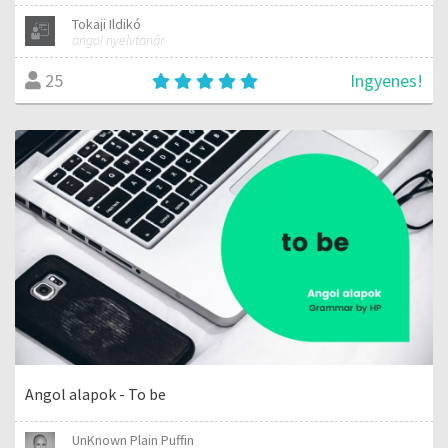
Tokaji Ildikó
angol nyelvtanár
Ingyenes!
25
Angol alapok - To be
UnKnown Plain Puffin