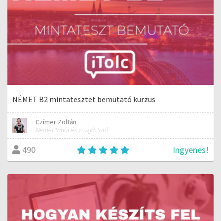
NÉMET B2 mintatesztet bemutató kurzus
Czímer Zoltán
Német tanár és vizsgáztató
Ingyenes!
490