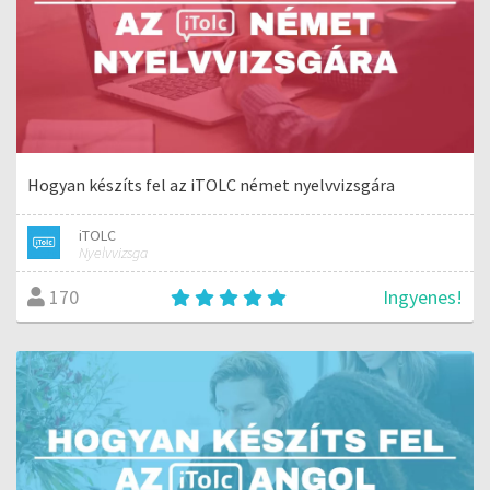
Hogyan készíts fel az iTOLC német nyelvvizsgára
iTOLC
Nyelvvizsga
Ingyenes!
170