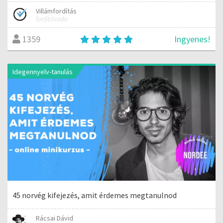
Villámfordítás
fordítóiroda
Ingyenes!
1359
Idegennyelv-tanulás
45 norvég kifejezés, amit érdemes megtanulnod
Rácsai Dávid