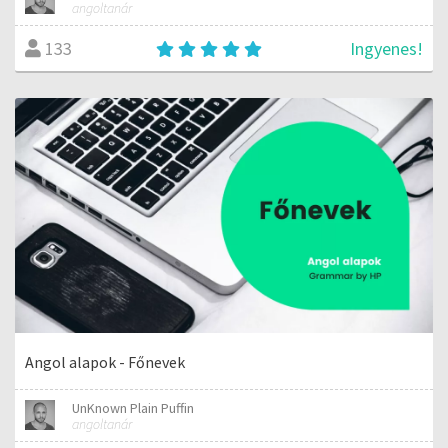
angoltanár
Ingyenes!
133
Angol alapok - Főnevek
UnKnown Plain Puffin
angoltanár