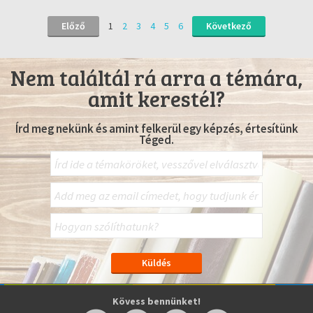
Előző
1
2
3
4
5
6
Következő
Nem találtál rá arra a témára,
amit kerestél?
Írd meg nekünk és amint felkerül egy képzés, értesítünk
Téged.
Kövess bennünket!