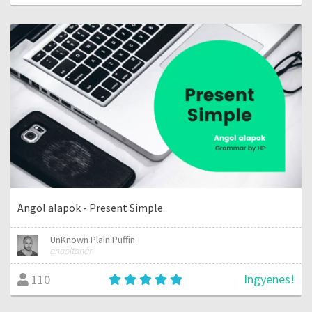
Angol alapok - Present Simple
UnKnown Plain Puffin
angoltanár
Ingyenes!
110