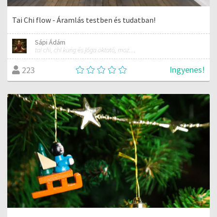
Tai Chi flow - Áramlás testben és tudatban!
Sápi Ádám
tai chi, chi kung és jóga oktató, mozgásterapeuta, buddhista tanító
Ingyenes!
223