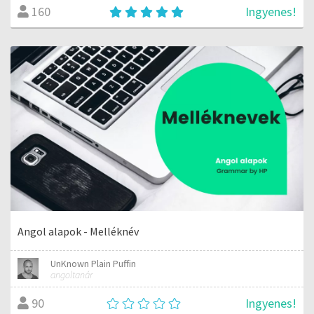
Ingyenes!
160
Angol alapok - Melléknév
UnKnown Plain Puffin
angoltanár
Ingyenes!
90