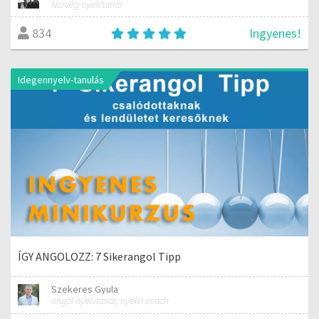
Norvég nyelvtanár
Ingyenes!
834
Idegennyelv-tanulás
ÍGY ANGOLOZZ: 7 Sikerangol Tipp
Szekeres Gyula
angol nyelvtanár, nyelvi coach