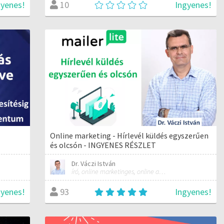
gyenes!
Ingyenes!
10
Online marketing - Hírlevél küldés egyszerűen
és olcsón - INGYENES RÉSZLET
Dr. Váczi István
író, online marketinges, online automatizálási szakember
gyenes!
Ingyenes!
93