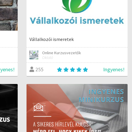
Vállalkozói ismeretek
Online Kurzusvezetők
Oktató
gyenes!
Ingyenes!
255