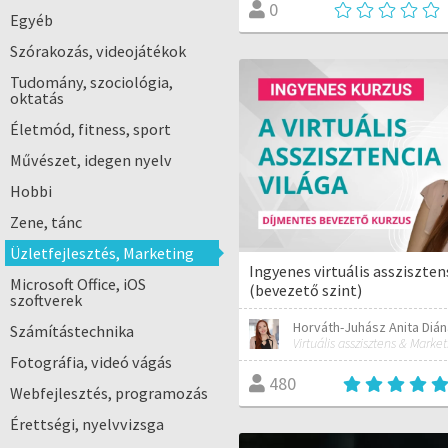
0
Egyéb
Szórakozás, videojátékok
Tudomány, szociológia,
oktatás
Életmód, fitness, sport
Művészet, idegen nyelv
Hobbi
Zene, tánc
Üzletfejlesztés, Marketing
Ingyenes virtuális assziszte
Microsoft Office, iOS
(bevezető szint)
szoftverek
Horváth-Juhász Anita Dián
Számítástechnika
Fotográfia, videó vágás
480
Webfejlesztés, programozás
Érettségi, nyelvvizsga