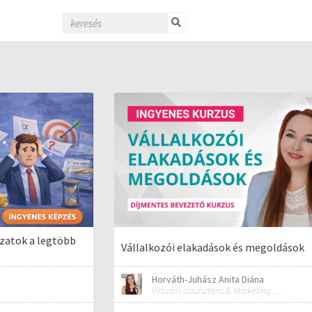
zatok a legtöbb
Vállalkozói elakadások és megoldások
Horváth-Juhász Anita Diána
Virtuális asszisztens & Marketing és PR szakember