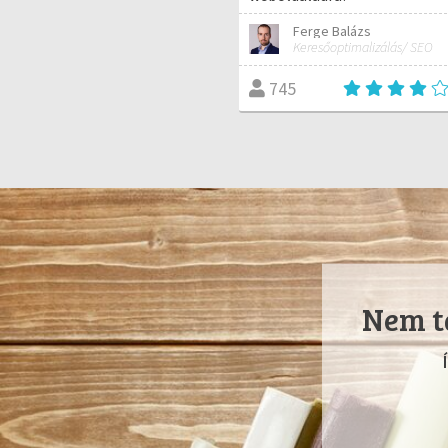
Ferge Balázs
Keresőoptimalizálás/ SEO
745
Nem ta