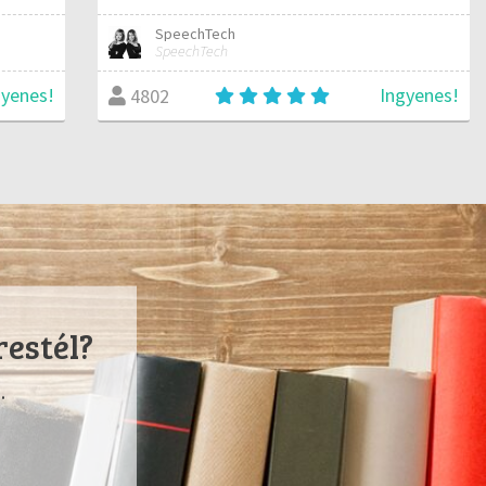
SpeechTech
SpeechTech
gyenes!
Ingyenes!
4802
restél?
.