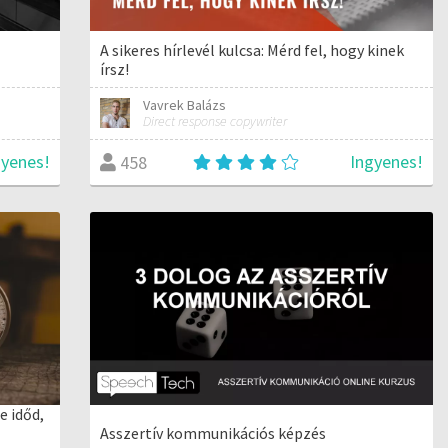
A sikeres hírlevél kulcsa: Mérd fel, hogy kinek
írsz!
Vavrek Balázs
Direct response copywriter
gyenes!
Ingyenes!
458
e időd,
Asszertív kommunikációs képzés