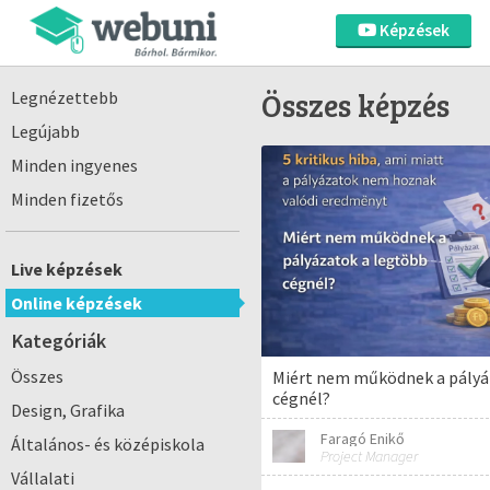
Képzések
Összes képzés
Legnézettebb
Legújabb
Minden ingyenes
Minden fizetős
Live képzések
Online képzések
Kategóriák
Összes
Miért nem működnek a pályá
cégnél?
Design, Grafika
Faragó Enikő
Általános- és középiskola
Project Manager
Vállalati