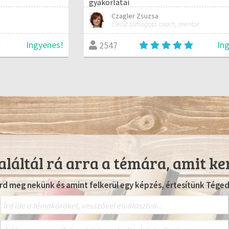
gyakorlatai
Czagler Zsuzsa
Életút támogató coach, mentor
Ingyenes!
In
2547
láltál rá arra a témára, amit ke
Írd meg nekünk és amint felkerül egy képzés, értesítünk Téged