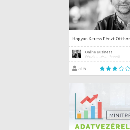
Hogyan Keress Pénzt Ottho
Online Business
Pénzkeresés otthonról
516