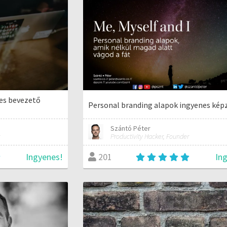
nes bevezető
Personal branding alapok ingyenes kép
Szántó Péter
Productivity Hacker, Founder
Ingyenes!
In
201