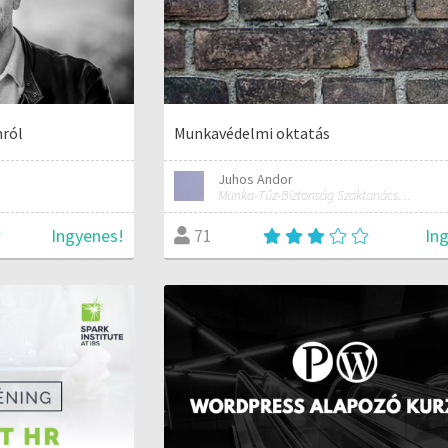
nról
Munkavédelmi oktatás
Juhos Andor
Munka-Tűz-Biztonság Szaktanácsadó Iroda
Ingyenes!
In
71