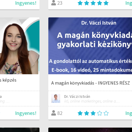
Ingyenes!
In
23
ns képzés
A magán könyvkiadás - INGYENES RÉSZ
a
Dr. Váczi István
Virtuális asszisztens & Marketing és PR szakember
író, online marketinges, online automatizálási szakember
Ingyenes!
In
82