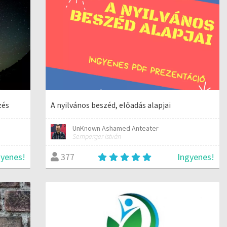
zés
A nyilvános beszéd, előadás alapjai
UnKnown Ashamed Anteater
Semperger István
gyenes!
Ingyenes!
377