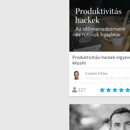
Produktivitási hackek ingye
képzés
Szántó Péter
Productivity Hacker, Founder
327