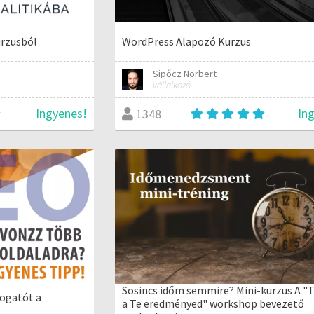
urzusból
WordPress Alapozó Kurzus
Sipőcz Norbert
vállalkozó
Ingyenes!
In
1348
Sosincs időm semmire? Mini-kurzus A "T
togatót a
a Te eredményed" workshop bevezető