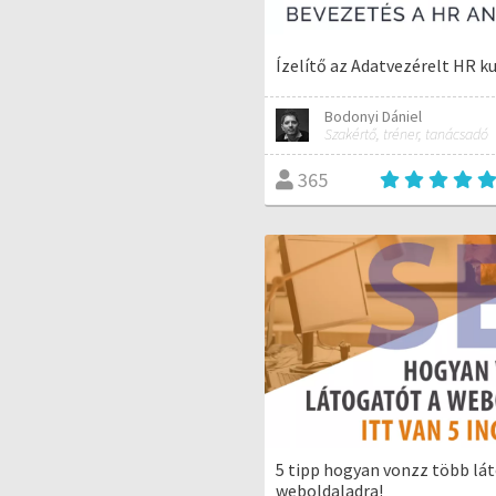
Ízelítő az Adatvezérelt HR k
Bodonyi Dániel
Szakértő, tréner, tanácsadó
365
5 tipp hogyan vonzz több lá
weboldaladra!