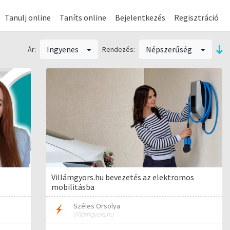
Tanulj online
Taníts online
Bejelentkezés
Regisztráció
Ingyenes
Népszerűség
Ár:
Rendezés:
Villámgyors.hu bevezetés az elektromos
mobilitásba
Széles Orsolya
Villámgyors.hu