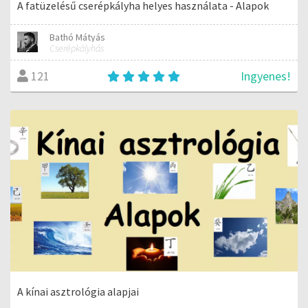
A fatüzelésű cserépkályha helyes használata - Alapok
Bathó Mátyás
Cserépkályhás
Ingyenes!
121
A kínai asztrológia alapjai