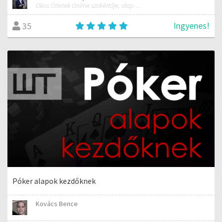
Okos Ötletek Online szakértője, alapítója
Ingyenes!
35
Póker alapok kezdőknek
Kovács Bence