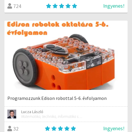
Ingyenes!
724
Programozzunk Edison robottal 5-6. évfolyamon
Lucza László
Matematika, technika, informatika szakos általános iskolai tanár; mentorpedagógus, mestertanár
Ingyenes!
32