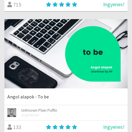
Ingyenes!
715
Angol alapok - To be
UnKnown Plain Puffin
angoltanár
Ingyenes!
133