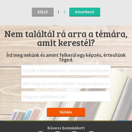
Előző
1
2
Következő
Nem találtál rá arra a témára,
amit kerestél?
Írd meg nekünk és amint felkerül egy képzés, értesítünk
Téged.
Kövess bennünket!