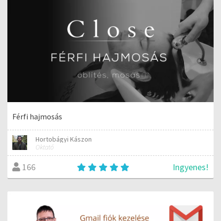
Férfi hajmosás
Hortobágyi Kászon
Oktató
Ingyenes!
166