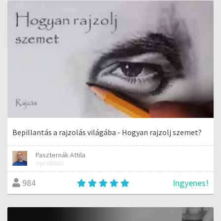
Bepillantás a rajzolás világába - Hogyan rajzolj szemet?
Paszternák Attila
rajz oktató
Ingyenes!
984