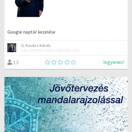
Google naptár kezelése
G. Kovács Károly
Okos Ötletek Online szakértője, alapítója
Ingyenes!
13