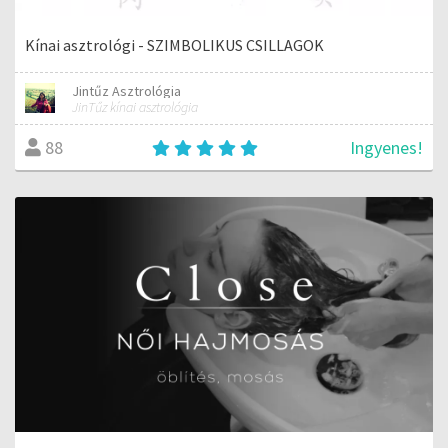
Kínai asztrológi - SZIMBOLIKUS CSILLAGOK
Jintűz Asztrológia
JinTűz kínai asztrológia
Ingyenes!
88