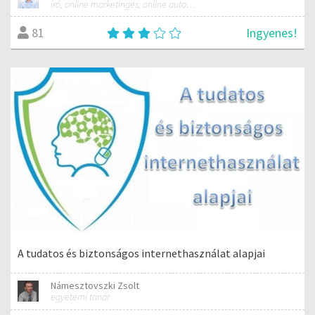
író, online marketinges, online automatizálási szakember
Ingyenes!
81
A tudatos és biztonságos internethasználat alapjai
Námesztovszki Zsolt
egyetemi tanár