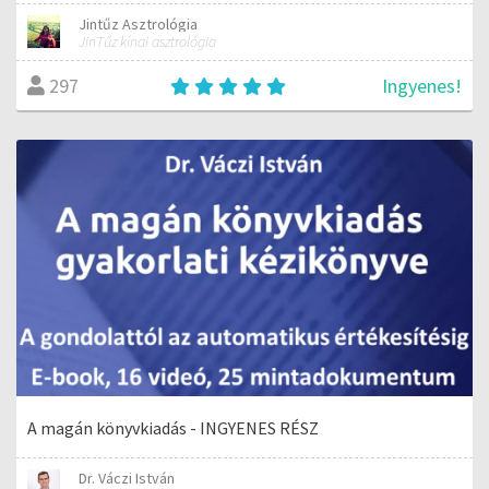
Jintűz Asztrológia
JinTűz kínai asztrológia
Ingyenes!
297
A magán könyvkiadás - INGYENES RÉSZ
Dr. Váczi István