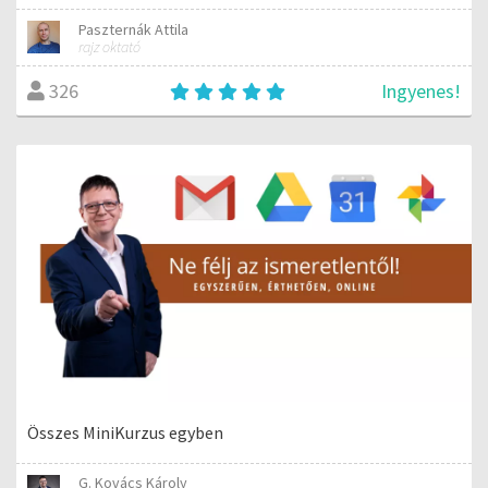
Paszternák Attila
rajz oktató
Ingyenes!
326
Összes MiniKurzus egyben
G. Kovács Károly