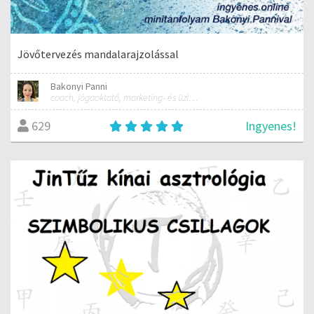
Jövőtervezés mandalarajzolással
Bakonyi Panni
coach, jógaoktató, marketing- és üzletfejlesztési tanácsadó
Ingyenes!
629