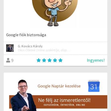
Google fiók biztonsága
G. Kovács Károly
Okos Ötletek Online szakértője, alapítója
Ingyenes!
9