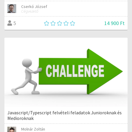
Cserkó József
Cégvezető
14 900 Ft
5
Javascript/Typescript felvételi feladatok Junioroknak és
Medioroknak
Molnár Zoltán