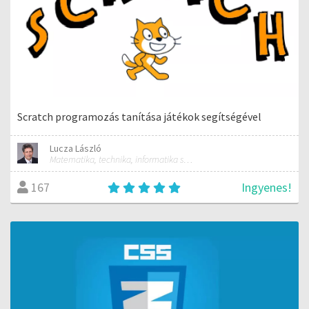
Scratch programozás tanítása játékok segítségével
Lucza László
Matematika, technika, informatika szakos általános iskolai tanár; mentorpedagógus, mestertanár
Ingyenes!
167