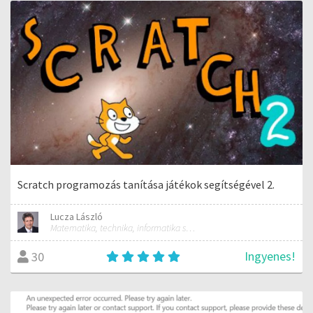
Scratch programozás tanítása játékok segítségével 2.
Lucza László
Matematika, technika, informatika szakos általános iskolai tanár; mentorpedagógus, mestertanár
Ingyenes!
30