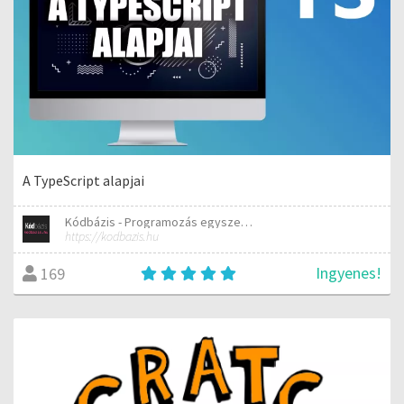
A TypeScript alapjai
Kódbázis - Programozás egyszerűen elmagyarázva
https://kodbazis.hu
Ingyenes!
169