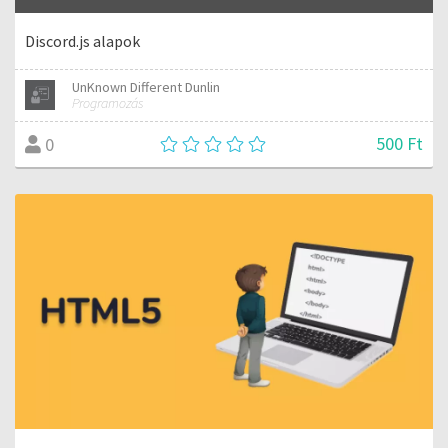
Discord.js alapok
UnKnown Different Dunlin
Programozás
500 Ft
0