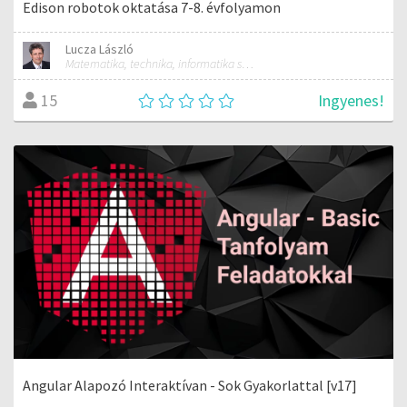
Edison robotok oktatása 7-8. évfolyamon
Lucza László
Matematika, technika, informatika szakos általános iskolai tanár; mentorpedagógus, mestertanár
Ingyenes!
15
Angular Alapozó Interaktívan - Sok Gyakorlattal [v17]