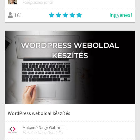
középiskolai tanár
Ingyenes!
161
WordPress weboldal készítés
Makainé Nagy Gabriella
Makainé Nagy Gabriella