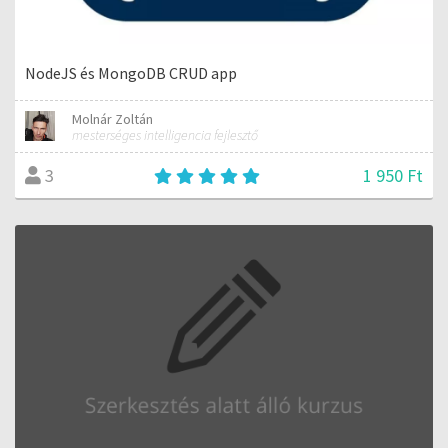
NodeJS és MongoDB CRUD app
Molnár Zoltán
mesterséges intelligencia fejlesztő
1 950 Ft
3