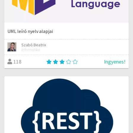
UML leíró nyelv alapjai
Szabó Beatrix
Informatika
Ingyenes!
118