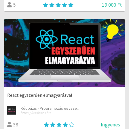
19 000 Ft
5
React egyszerűen elmagyarázva!
Kódbázis - Programozás egyszerűen elmagyarázva
https://kodbazis.hu
Ingyenes!
38