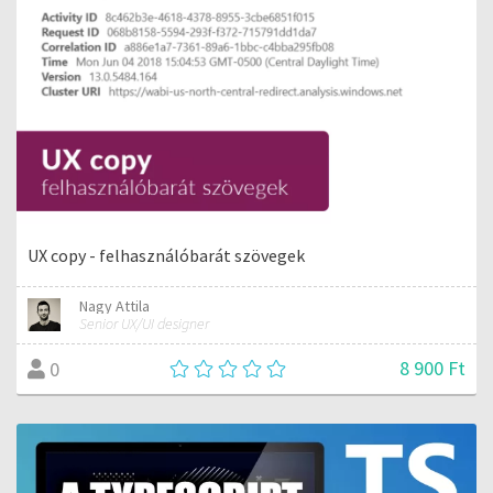
UX copy - felhasználóbarát szövegek
Nagy Attila
Senior UX/UI designer
8 900 Ft
0