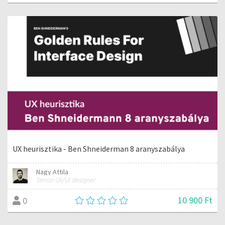
UX heurisztika - Ben Shneiderman 8 aranyszabálya
Nagy Attila
Senior UX/UI designer
10 900 Ft
0