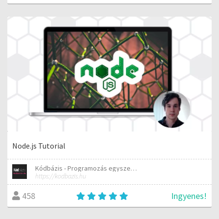
Node.js Tutorial
Kódbázis - Programozás egyszerűen elmagyarázva
https://kodbazis.hu
Ingyenes!
458