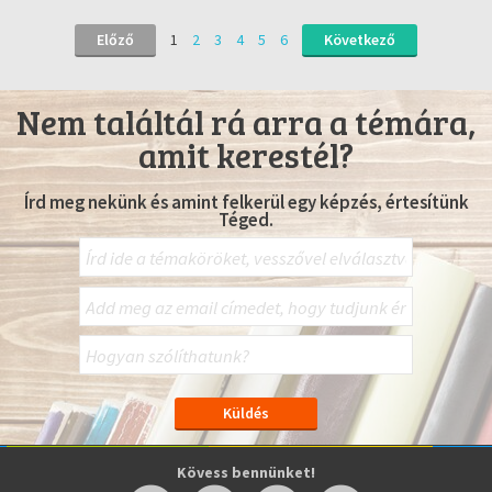
Előző
1
2
3
4
5
6
Következő
Nem találtál rá arra a témára,
amit kerestél?
Írd meg nekünk és amint felkerül egy képzés, értesítünk
Téged.
Kövess bennünket!