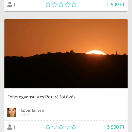
5 900 Ft
1
Fehéregyensúly és Portré fotózás
Liliom Emese
Vágó
5 900 Ft
1