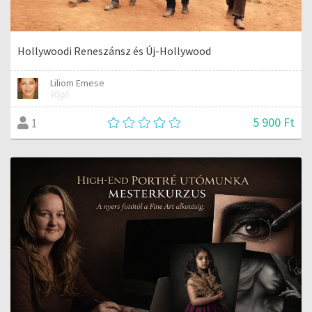
Hollywoodi Reneszánsz és Új-Hollywood
Liliom Emese
Vágó
5 900 Ft
1