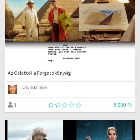
Az Ötlettől a Forgatókönyvig
Liliom Emese
Vágó
5 900 Ft
1