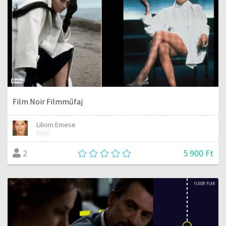
Film Noir Filmműfaj
Liliom Emese
Vágó
5 900 Ft
2