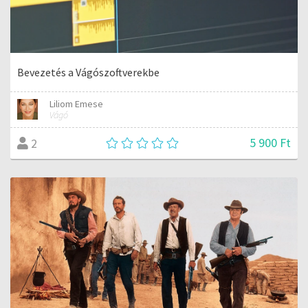
Bevezetés a Vágószoftverekbe
Liliom Emese
Vágó
5 900 Ft
2