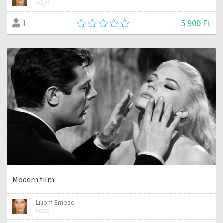
Vágó
5 900 Ft
1
Modern film
Liliom Emese
Vágó