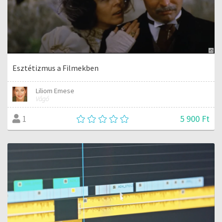
Esztétizmus a Filmekben
Liliom Emese
Vágó
5 900 Ft
1