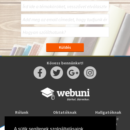
Kövess bennünket!
Rólunk
Oktatóknak
Hallgatóknak
Kapcsolat
Taníts online
Tanulj online
Oktatóink
Webuni blog
Képzések
Webuni Stúdió
A sütik segítenek szolgáltatásaink