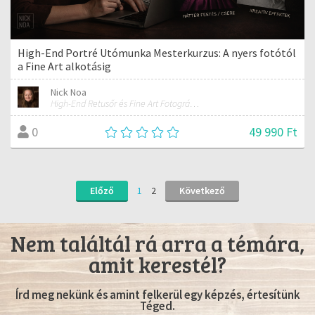
High-End Portré Utómunka Mesterkurzus: A nyers fotótól
a Fine Art alkotásig
Nick Noa
High-End Retusőr és Fine Art Fotográfus
49 990 Ft
0
Előző
1
2
Következő
Nem találtál rá arra a témára,
amit kerestél?
Írd meg nekünk és amint felkerül egy képzés, értesítünk
Téged.