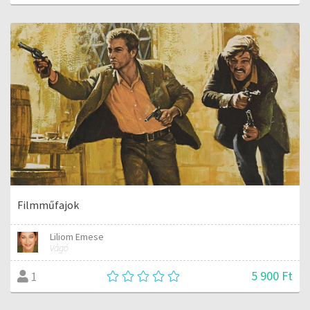
Filmműfajok
Liliom Emese
Vágó
5 900 Ft
1