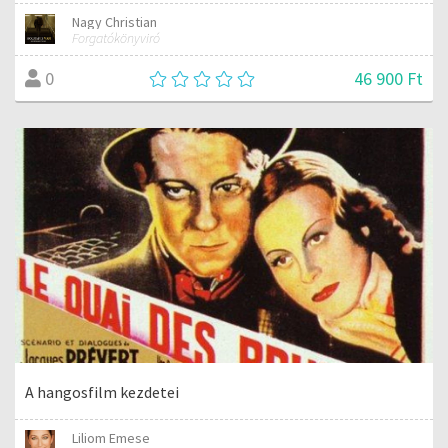
Nagy Christian
Forgatókönyviró
46 900 Ft
0
A hangosfilm kezdetei
Liliom Emese