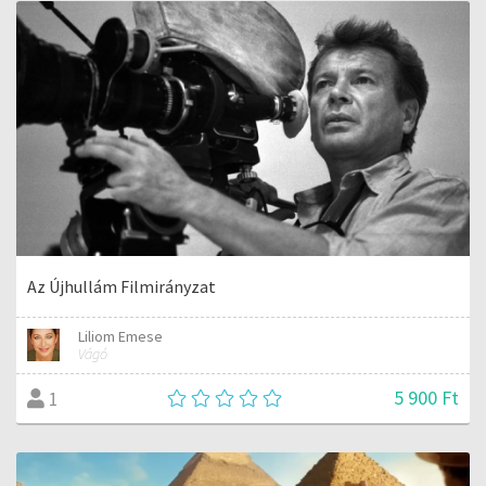
Az Újhullám Filmirányzat
Liliom Emese
Vágó
5 900 Ft
1