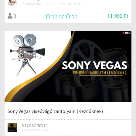
Családi fotós. Őszinte. Igazi. Emberként, a fotókban.
11 990 Ft
3
Sony Vegas videóvágó tanfolyam (Kezdőknek)
Nagy Christian
Forgatókönyviró