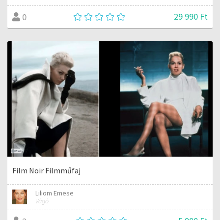
29 990 Ft
0
Film Noir Filmműfaj
Liliom Emese
Vágó