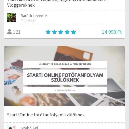
Vloggereknek
Baráth Levente
Mixtreme
14 990 Ft
121
Start! Online fotótanfolyam szülőknek
Szabó Ági