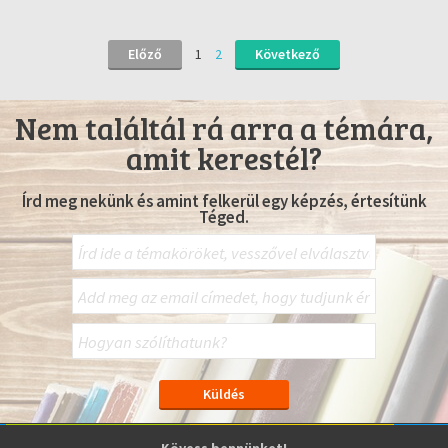
Előző
1
2
Következő
Nem találtál rá arra a témára,
amit kerestél?
Írd meg nekünk és amint felkerül egy képzés, értesítünk
Téged.