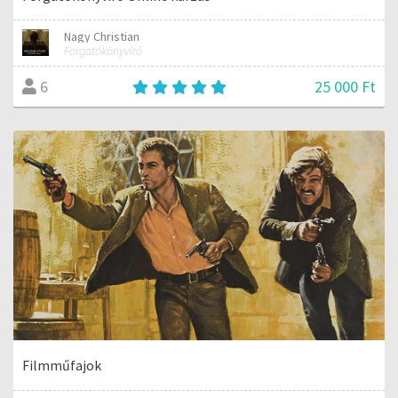
Nagy Christian
Forgatókönyviró
25 000 Ft
6
Filmműfajok