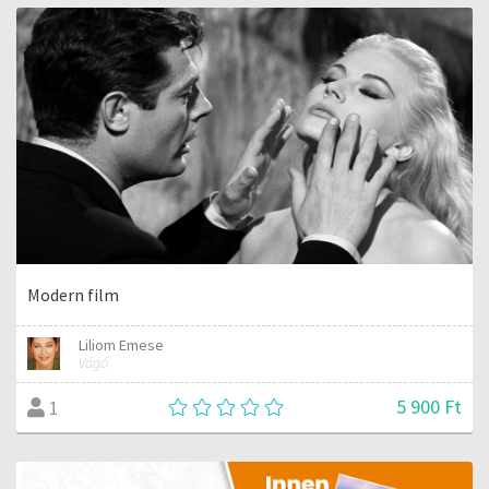
Modern film
Liliom Emese
Vágó
5 900 Ft
1