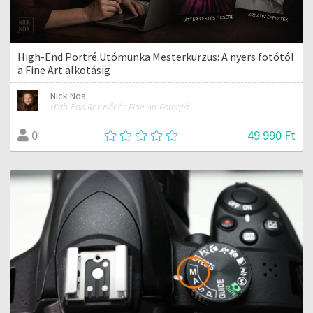
High-End Portré Utómunka Mesterkurzus: A nyers fotótól
a Fine Art alkotásig
Nick Noa
High-End Retusőr és Fine Art Fotográfus
49 990 Ft
0