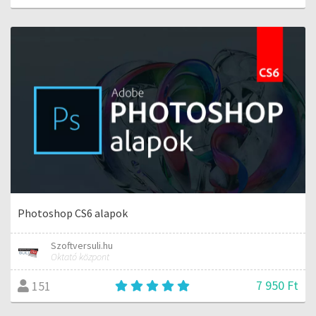
Photoshop CS6 alapok
Szoftversuli.hu
Oktató központ
7 950 Ft
151