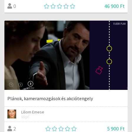
46 900 Ft
0
Plánok, kameramozgások és akciótengely
Liliom Emese
Vágó
5 900 Ft
2