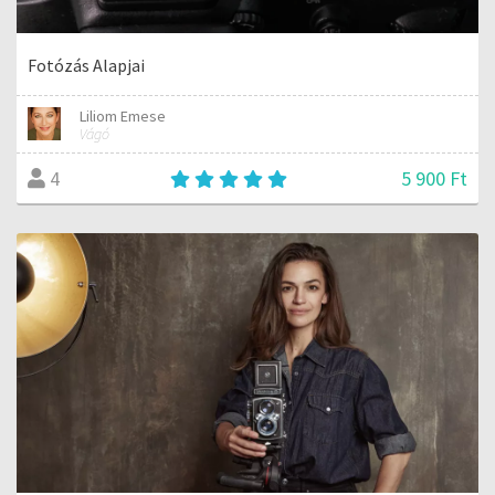
Fotózás Alapjai
Liliom Emese
Vágó
5 900 Ft
4