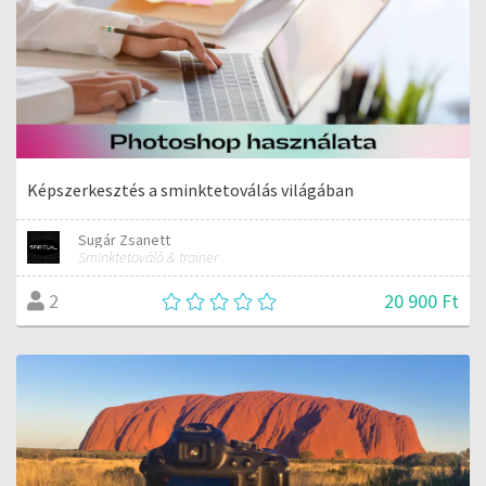
Képszerkesztés a sminktetoválás világában
Sugár Zsanett
Sminktetováló & trainer
20 900 Ft
2