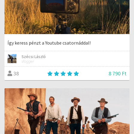
Így keress pénzt a Youtube csatornáddal!
Szécsi László
Vlogger
8 790 Ft
38