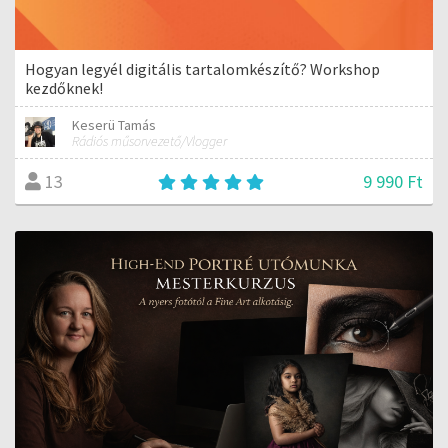
Hogyan legyél digitális tartalomkészítő? Workshop
kezdőknek!
Keserü Tamás
Rádiós műsorvezető/Vlogger
9 990 Ft
13