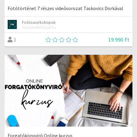
Fotótörténet 7 részes videósorozat Taskovics Dorkával
Fotósworkshopok
Fotosworkshopok.hu
19 990 Ft
1
Forgatókönyviró Online kurzus