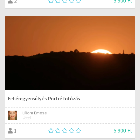
5 900 Ft
2
Fehéregyensúly és Portré fotózás
Liliom Emese
Vágó
5 900 Ft
1