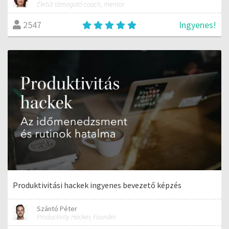
Életút támogató coach, mentor
Ingyenes!
2547
Produktivitási hackek ingyenes bevezető képzés
Szántó Péter
Productivity Hacker, Founder