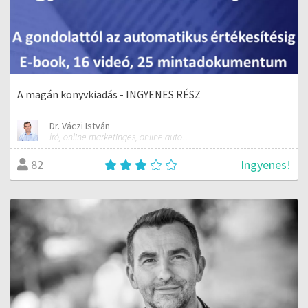
A magán könyvkiadás - INGYENES RÉSZ
Dr. Váczi István
író, online marketinges, online automatizálási szakember
Ingyenes!
82