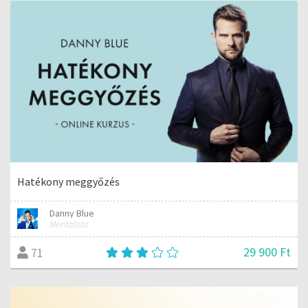
Hatékony meggyőzés
Danny Blue
Mentalista
29 900 Ft
71