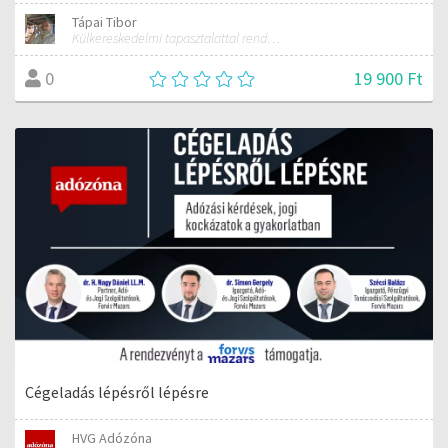
Tápai Tibor
Külkereskedelmi tapasztalattal rendelkező szakember
19 900 Ft
0
Cégeladás lépésről lépésre
HVG Adózóna