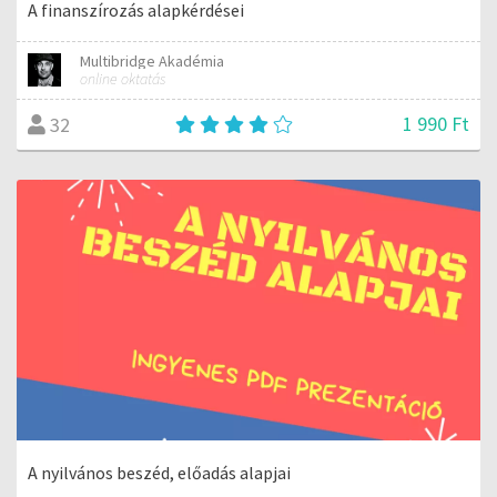
A finanszírozás alapkérdései
Multibridge Akadémia
online oktatás
1 990 Ft
32
A nyilvános beszéd, előadás alapjai