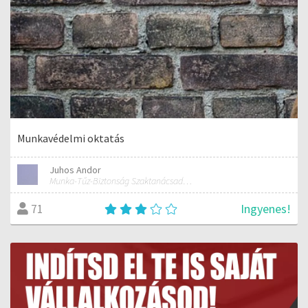
Munkavédelmi oktatás
Juhos Andor
Munka-Tűz-Biztonság Szaktanácsadó Iroda
Ingyenes!
71