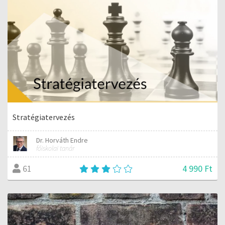
Stratégiatervezés
Dr. Horváth Endre
főiskolai tanár
4 990 Ft
61