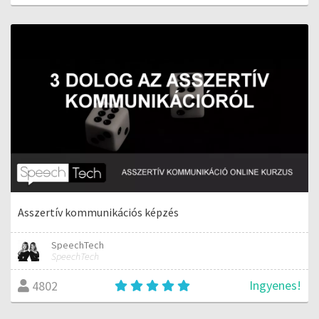
Asszertív kommunikációs képzés
SpeechTech
SpeechTech
Ingyenes!
4802