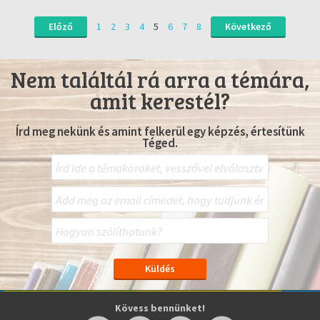
Előző
1
2
3
4
5
6
7
8
Következő
Nem találtál rá arra a témára,
amit kerestél?
Írd meg nekünk és amint felkerül egy képzés, értesítünk
Téged.
Kövess bennünket!