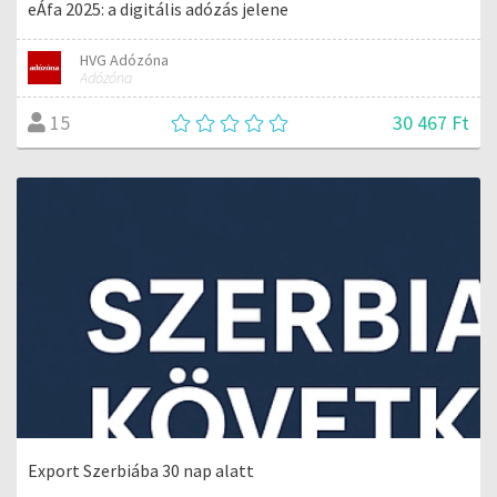
eÁfa 2025: a digitális adózás jelene
HVG Adózóna
Adózóna
30 467 Ft
15
Export Szerbiába 30 nap alatt