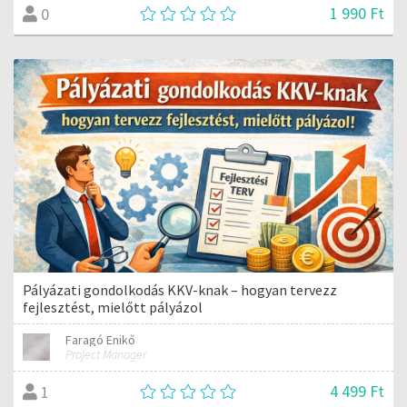
1 990 Ft
0
Pályázati gondolkodás KKV-knak – hogyan tervezz
fejlesztést, mielőtt pályázol
Faragó Enikő
Project Manager
4 499 Ft
1