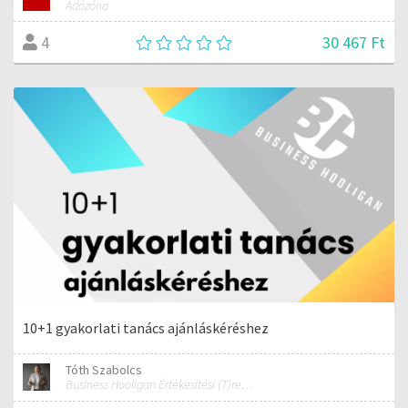
Adózóna
30 467 Ft
4
10+1 gyakorlati tanács ajánláskéréshez
Tóth Szabolcs
Business Hooligan Értékesítési (T)rendbontó értékesítési, kommunikációs és hozzáállás tréner