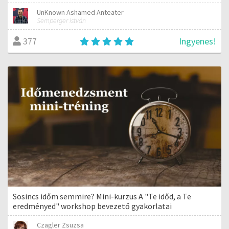
UnKnown Ashamed Anteater
Semperger István
Ingyenes!
377
Sosincs időm semmire? Mini-kurzus A "Te időd, a Te
eredményed" workshop bevezető gyakorlatai
Czagler Zsuzsa