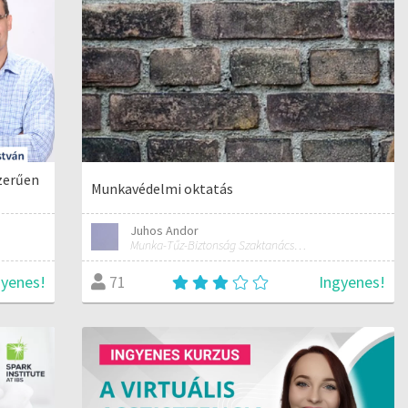
szerűen
Munkavédelmi oktatás
Juhos Andor
Munka-Tűz-Biztonság Szaktanácsadó Iroda
gyenes!
Ingyenes!
71