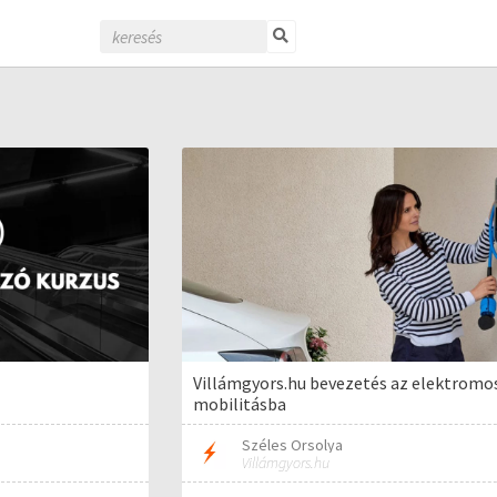
Villámgyors.hu bevezetés az elektromo
mobilitásba
Széles Orsolya
Villámgyors.hu