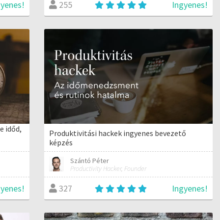
gyenes!
Ingyenes!
255
e időd,
Produktivitási hackek ingyenes bevezető
képzés
Szántó Péter
Productivity Hacker, Founder
gyenes!
Ingyenes!
327