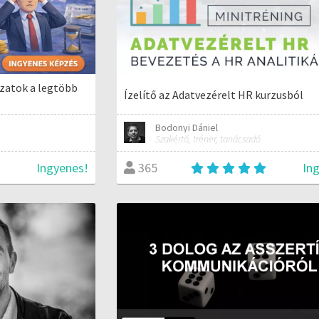
zatok a legtöbb
Ízelítő az Adatvezérelt HR kurzusból
Bodonyi Dániel
Szakértő, tréner, tanácsadó
Ingyenes!
In
365