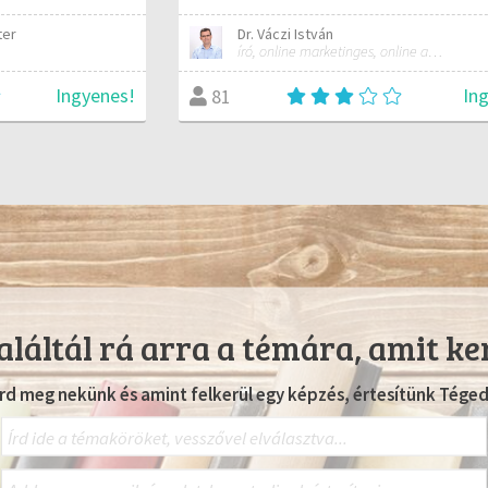
ter
Dr. Váczi István
író, online marketinges, online automatizálási szakember
Ingyenes!
In
81
láltál rá arra a témára, amit ke
Írd meg nekünk és amint felkerül egy képzés, értesítünk Téged