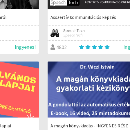
nról
Asszertív kommunikációs képzés
SpeechTech
SpeechTech
Ingyenes!
In
4802
lapjai
A magán könyvkiadás - INGYENES RÉSZ