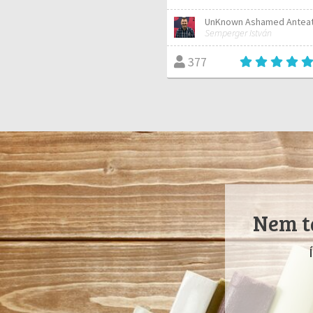
UnKnown Ashamed Antea
Semperger István
377
Nem ta