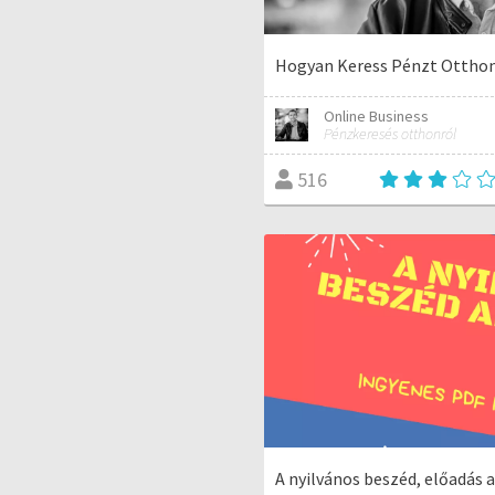
Hogyan Keress Pénzt Ottho
Online Business
Pénzkeresés otthonról
516
A nyilvános beszéd, előadás a