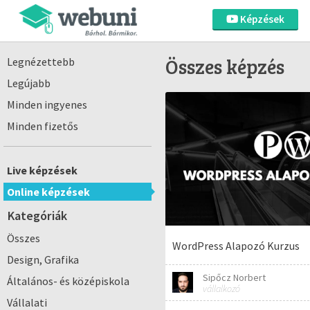
Képzések
Összes képzés
Legnézettebb
Legújabb
Minden ingyenes
Minden fizetős
Live képzések
Online képzések
Kategóriák
Összes
WordPress Alapozó Kurzus
Design, Grafika
Sipőcz Norbert
Általános- és középiskola
vállalkozó
Vállalati