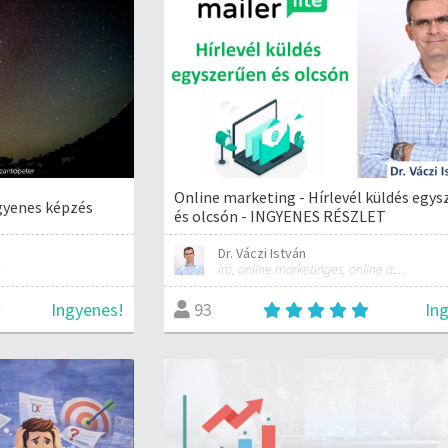
Online marketing - Hírlevél küldés egy
gyenes képzés
és olcsón - INGYENES RÉSZLET
Dr. Váczi István
író, online marketinges, online automatizálási szakember
Ingyenes!
In
93