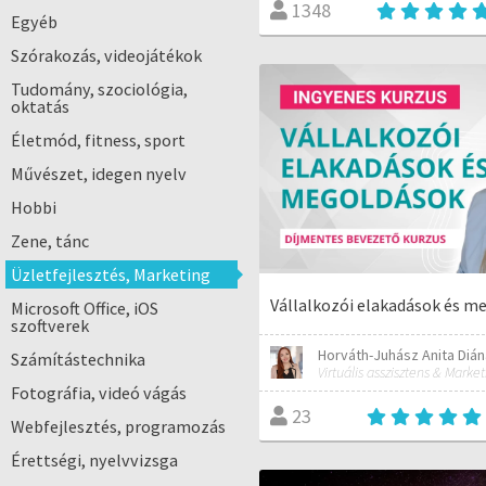
1348
Egyéb
Szórakozás, videojátékok
Tudomány, szociológia,
oktatás
Életmód, fitness, sport
Művészet, idegen nyelv
Hobbi
Zene, tánc
Üzletfejlesztés, Marketing
Vállalkozói elakadások és m
Microsoft Office, iOS
szoftverek
Horváth-Juhász Anita Dián
Számítástechnika
Fotográfia, videó vágás
23
Webfejlesztés, programozás
Érettségi, nyelvvizsga