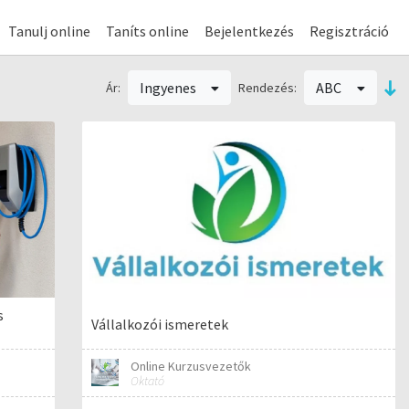
Tanulj online
Taníts online
Bejelentkezés
Regisztráció
Ingyenes
ABC
Ár:
Rendezés:
s
Vállalkozói ismeretek
Online Kurzusvezetők
Oktató