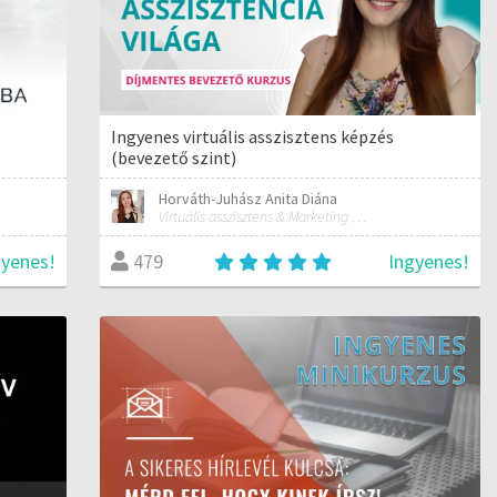
Ingyenes virtuális asszisztens képzés
(bevezető szint)
Horváth-Juhász Anita Diána
Virtuális asszisztens & Marketing és PR szakember
gyenes!
Ingyenes!
479