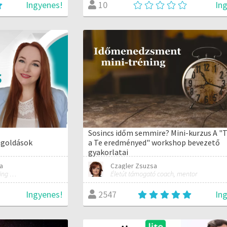
Ingyenes!
In
10
Sosincs időm semmire? Mini-kurzus A "T
egoldások
a Te eredményed" workshop bevezető
gyakorlatai
a
Czagler Zsuzsa
Virtuális asszisztens & Marketing és PR szakember
Életút támogató coach, mentor
Ingyenes!
In
2547