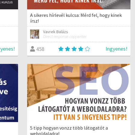
A sikeres hírlevél kulcsa: Mérd fel, hogy kinek
írsz!
Vavrek Balázs
Direct response copywriter
gyenes!
Ingyenes!
458
5 tipp hogyan vonzz több látogatót a
weboldaladra!