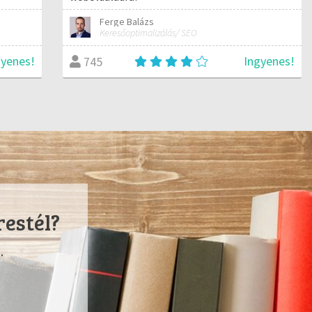
Ferge Balázs
Keresőoptimalizálás/ SEO
gyenes!
Ingyenes!
745
restél?
.