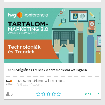
Technológiák és trendek a tartalommarketingben
HVG szemináriumok & konferenciák
HVG oktatói csoport
8 900 Ft
0