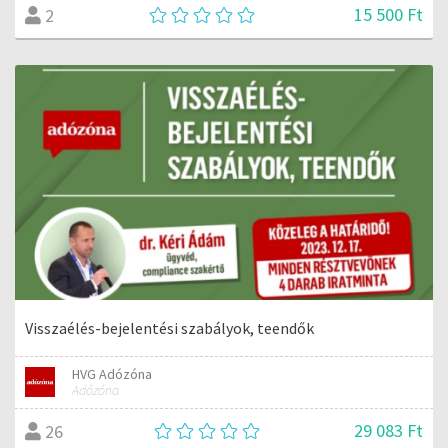
15 500 Ft
2
Visszaélés-bejelentési szabályok, teendők
HVG Adózóna
Adózóna
29 083 Ft
26