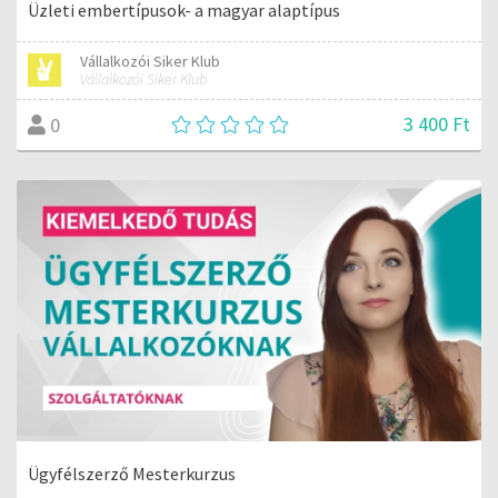
Üzleti embertípusok- a magyar alaptípus
Vállalkozói Siker Klub
Vállalkozói Siker Klub
3 400 Ft
0
Ügyfélszerző Mesterkurzus