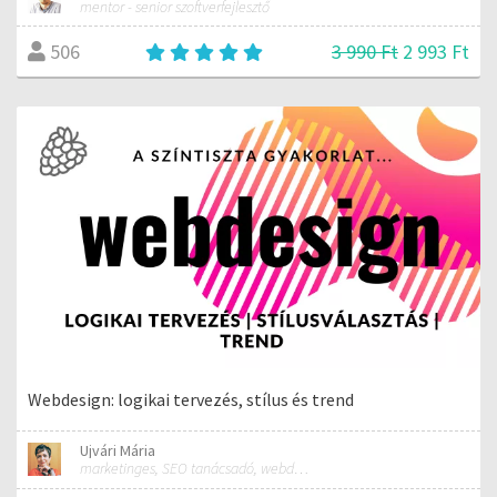
mentor - senior szoftverfejlesztő
3 990 Ft
2 993 Ft
506
Webdesign: logikai tervezés, stílus és trend
Ujvári Mária
marketinges, SEO tanácsadó, webdesigner