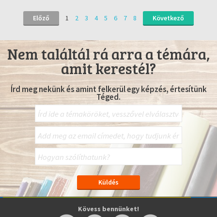
Előző
1
2
3
4
5
6
7
8
Következő
Nem találtál rá arra a témára,
amit kerestél?
Írd meg nekünk és amint felkerül egy képzés, értesítünk
Téged.
Kövess bennünket!