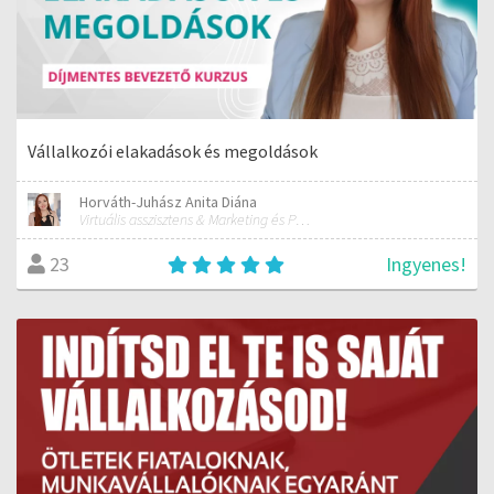
Vállalkozói elakadások és megoldások
Horváth-Juhász Anita Diána
Virtuális asszisztens & Marketing és PR szakember
Ingyenes!
23