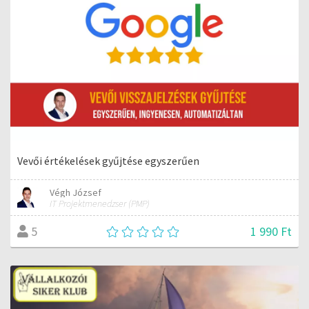
Vevői értékelések gyűjtése egyszerűen
Végh József
IT Projektmenedzser (PMP)
1 990 Ft
5