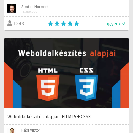
Sipőcz Norbert
vállalkozó
Ingyenes!
1348
Weboldalkészítés alapjai - HTML5 + CSS3
Rádi Viktor