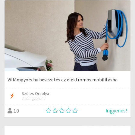
Villámgyors.hu bevezetés az elektromos mobilitásba
Széles Orsolya
Villámgyors.hu
Ingyenes!
10