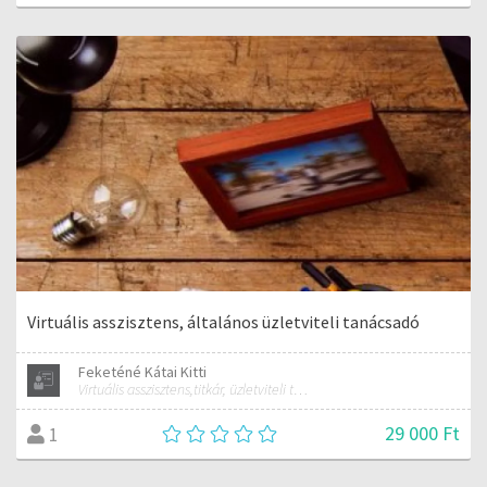
Virtuális asszisztens, általános üzletviteli tanácsadó
Feketéné Kátai Kitti
Virtuális asszisztens,titkár, üzletviteli tanácsadó
29 000 Ft
1