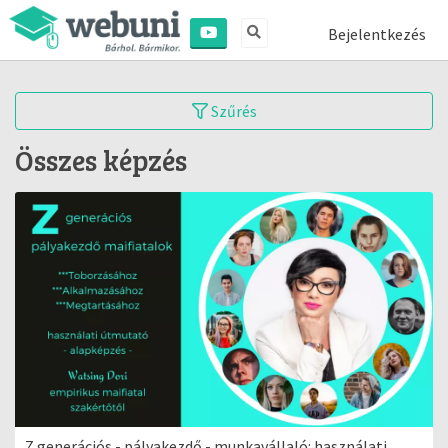
Bejelentkezés
Szűrés
Összes képzés
Z generációs - pályakezdő - munkavállaló: használati