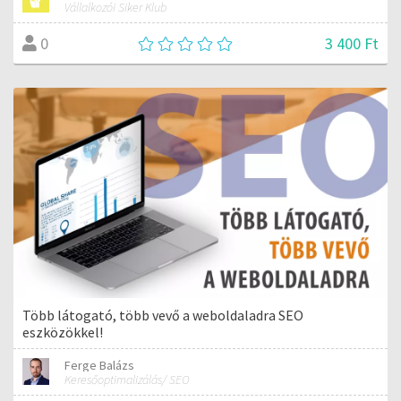
Vállalkozói Siker Klub
3 400 Ft
0
Több látogató, több vevő a weboldaladra SEO
eszközökkel!
Ferge Balázs
Keresőoptimalizálás/ SEO