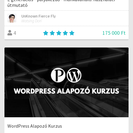
útmutató
UnKnown Fierce Fly
Watsing Dori
175 000 Ft
4
WordPress Alapozó Kurzus