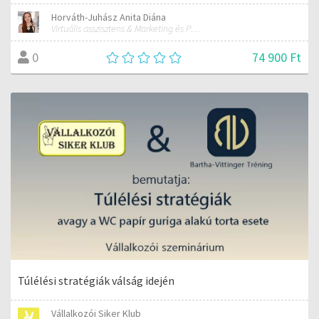
Horváth-Juhász Anita Diána
Virtuális asszisztens & Marketing és PR szakember
74 900 Ft
0
Túlélési stratégiák válság idején
Vállalkozói Siker Klub