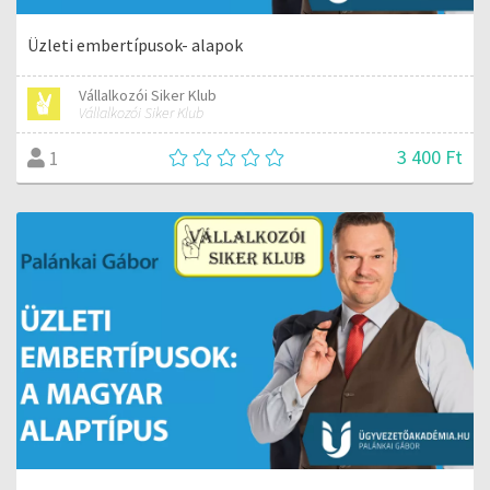
Üzleti embertípusok- alapok
Vállalkozói Siker Klub
Vállalkozói Siker Klub
3 400 Ft
1