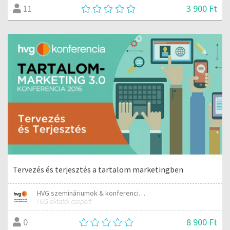
3 900 Ft
11
Tervezés és terjesztés a tartalom marketingben
HVG szemináriumok & konferenciák
HVG oktatói csoport
8 900 Ft
0