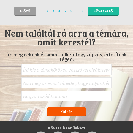
Előző
1
2
3
4
5
6
7
8
Következő
Nem találtál rá arra a témára,
amit kerestél?
Írd meg nekünk és amint felkerül egy képzés, értesítünk
Téged.
Kövess bennünket!