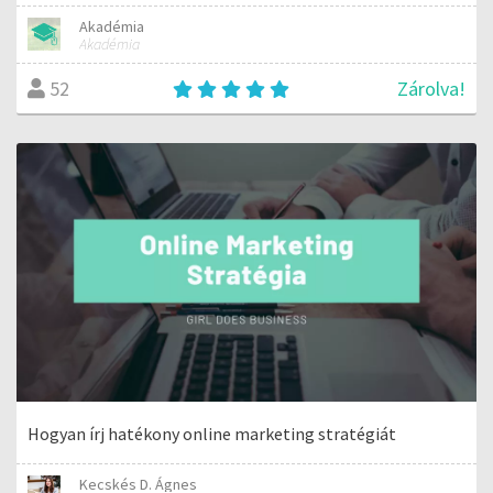
Akadémia
Akadémia
Zárolva!
52
Hogyan írj hatékony online marketing stratégiát
Kecskés D. Ágnes