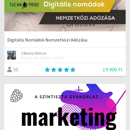
Digitális Nomádok Nemzetközi Adózása
Zakonyi Bence
Kutató, író, digitális nomád
19 900 Ft
55