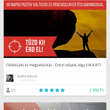
Célkitűzés és megvalósítás - Érd el céljaid, légy S.M.A.R.T!
Bathó Mátyás
Cserépkályhás
2 990 Ft
10