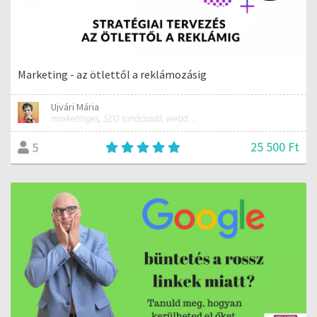
Marketing - az ötlettől a reklámozásig
Ujvári Mária
marketinges, SEO tanácsadó, webdesigner
25 500 Ft
5