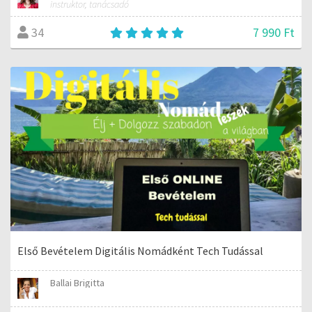
instruktor, tanácsadó
7 990 Ft
34
Első Bevételem Digitális Nomádként Tech Tudással
Ballai Brigitta