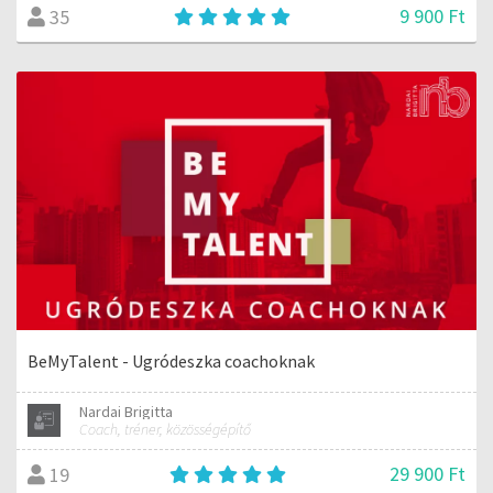
9 900 Ft
35
BeMyTalent - Ugródeszka coachoknak
Nardai Brigitta
Coach, tréner, közösségépítő
29 900 Ft
19