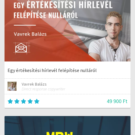
Egy értékesítési hírlevél felépítése nulláról
Vavrek Balázs
Direct response copywriter
49 900 Ft