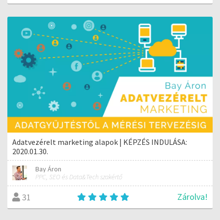
Adatvezérelt marketing alapok | KÉPZÉS INDULÁSA:
2020.01.30.
Bay Áron
PPC, SEO és Data&Tech szakértő
Zárolva!
31