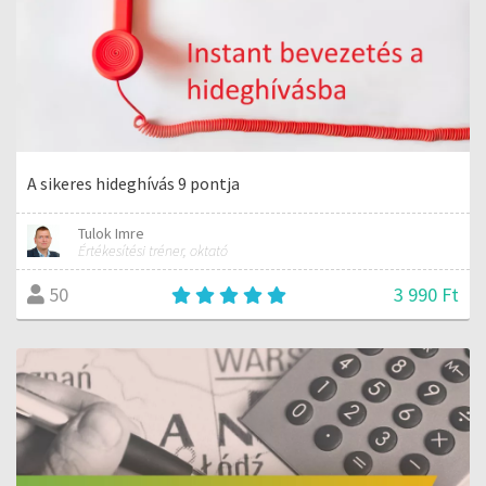
A sikeres hideghívás 9 pontja
Tulok Imre
Értékesítési tréner, oktató
3 990 Ft
50