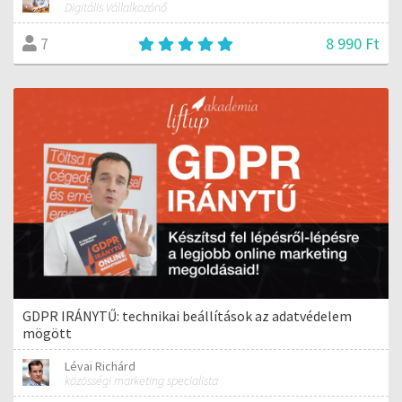
Digitális Vállalkozónő
8 990 Ft
7
GDPR IRÁNYTŰ: technikai beállítások az adatvédelem
mögött
Lévai Richárd
közösségi marketing specialista