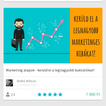
Marketing alapok - kerüld el a legnagyobb buktatókat!
Bathó Mátyás
Cserépkályhás
7 900 Ft
24