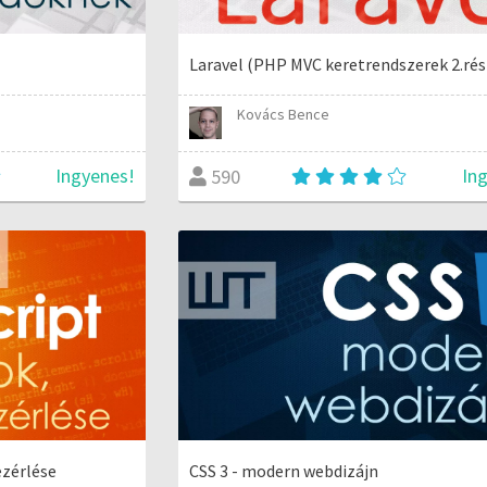
Laravel (PHP MVC keretrendszerek 2.rés
Kovács Bence
Ingyenes!
In
590
ezérlése
CSS 3 - modern webdizájn