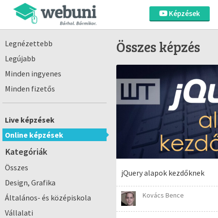
Képzések
Összes képzés
Legnézettebb
Legújabb
Minden ingyenes
Minden fizetős
Live képzések
Online képzések
Kategóriák
Összes
jQuery alapok kezdőknek
Design, Grafika
Kovács Bence
Általános- és középiskola
Vállalati