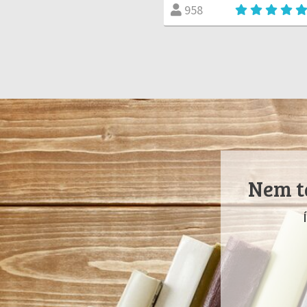
958
Nem ta