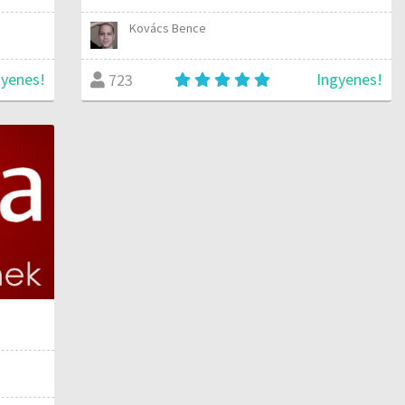
Kovács Bence
gyenes!
Ingyenes!
723