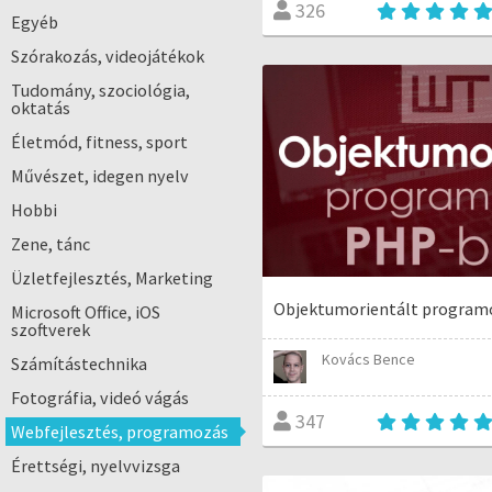
326
Egyéb
Szórakozás, videojátékok
Tudomány, szociológia,
oktatás
Életmód, fitness, sport
Művészet, idegen nyelv
Hobbi
Zene, tánc
Üzletfejlesztés, Marketing
Objektumorientált program
Microsoft Office, iOS
szoftverek
Kovács Bence
Számítástechnika
Fotográfia, videó vágás
347
Webfejlesztés, programozás
Érettségi, nyelvvizsga