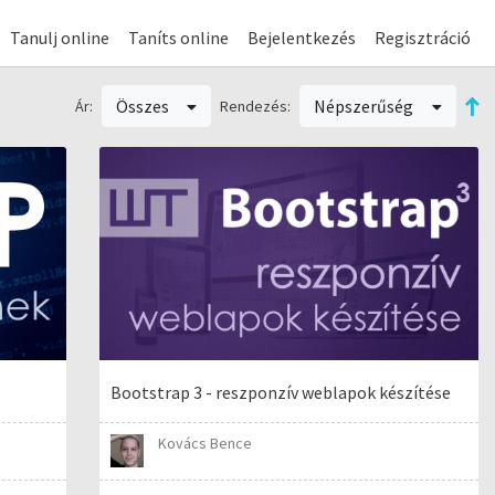
Tanulj online
Taníts online
Bejelentkezés
Regisztráció
Összes
Népszerűség
Ár:
Rendezés:
Bootstrap 3 - reszponzív weblapok készítése
Kovács Bence