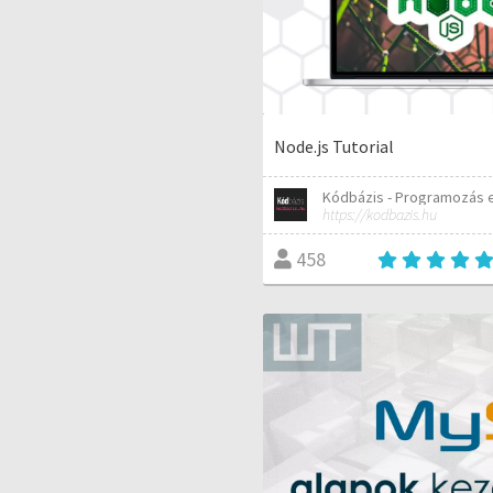
Node.js Tutorial
https://kodbazis.hu
458