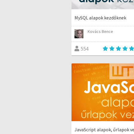
MySQL alapok kezdőknek
Kovács Bence
554
JavaScript alapok, űrlapok v