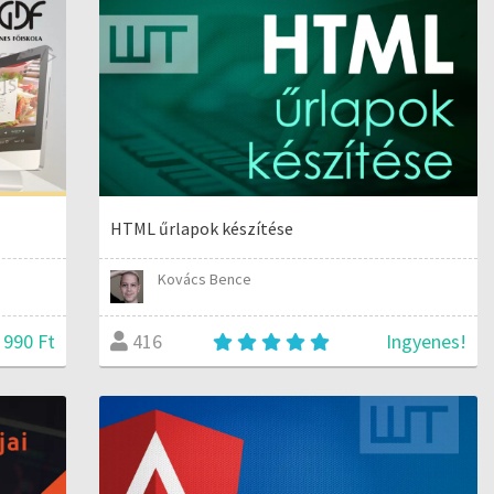
HTML űrlapok készítése
Kovács Bence
 990 Ft
Ingyenes!
416