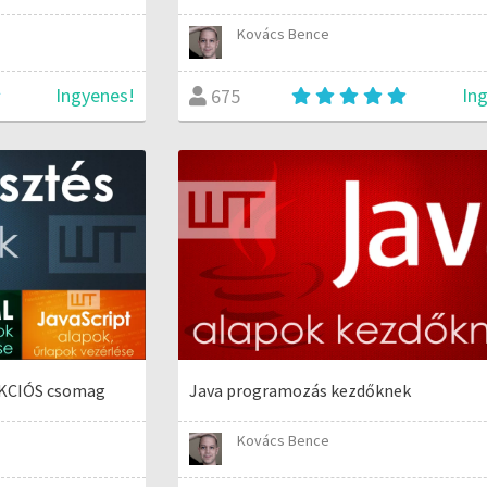
Kovács Bence
Ingyenes!
In
675
AKCIÓS csomag
Java programozás kezdőknek
Kovács Bence