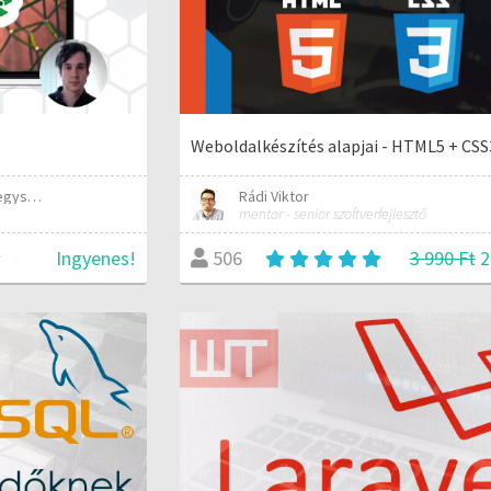
Weboldalkészítés alapjai - HTML5 + CSS
Kódbázis - Programozás egyszerűen elmagyarázva
Rádi Viktor
mentor - senior szoftverfejlesztő
Ingyenes!
3 990 Ft
2
506