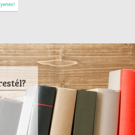
gyenes!
restél?
.