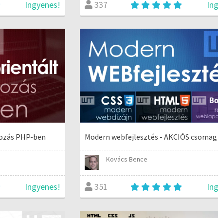
Ingyenes!
In
337
ozás PHP-ben
Modern webfejlesztés - AKCIÓS csomag
Kovács Bence
Ingyenes!
In
351