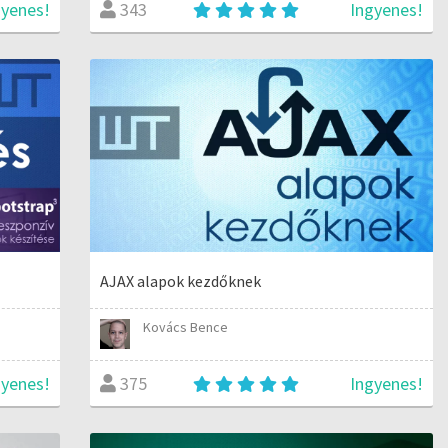
gyenes!
Ingyenes!
343
AJAX alapok kezdőknek
Kovács Bence
gyenes!
Ingyenes!
375