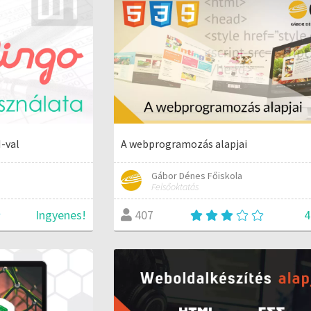
-val
A webprogramozás alapjai
Gábor Dénes Főiskola
Felsőoktatás
Ingyenes!
4
407