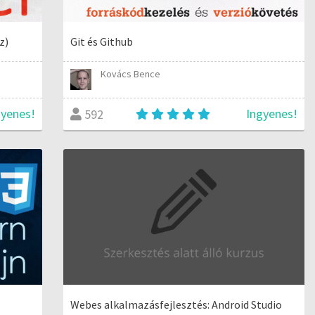
z)
Git és Github
Kovács Bence
gyenes!
Ingyenes!
592
Webes alkalmazásfejlesztés: Android Studio