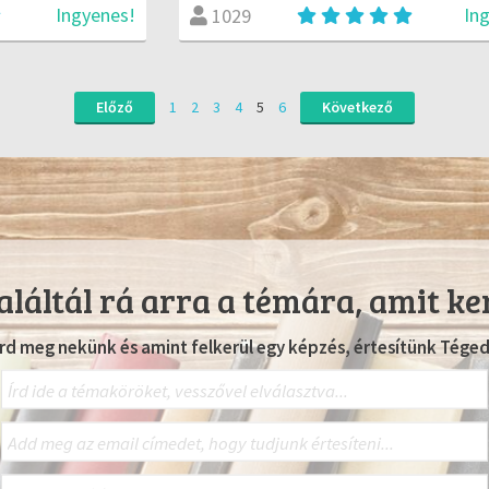
Ingyenes!
In
1029
Előző
1
2
3
4
5
6
Következő
láltál rá arra a témára, amit ke
Írd meg nekünk és amint felkerül egy képzés, értesítünk Téged