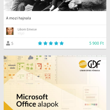
A mozi hajnala
Liliom Emese
Vágó
5 900 Ft
5