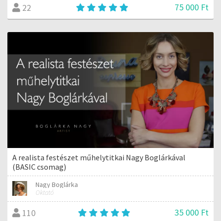
75 000 Ft
22
A realista festészet műhelytitkai Nagy Boglárkával
(BASIC csomag)
Nagy Boglárka
Oktató
35 000 Ft
110