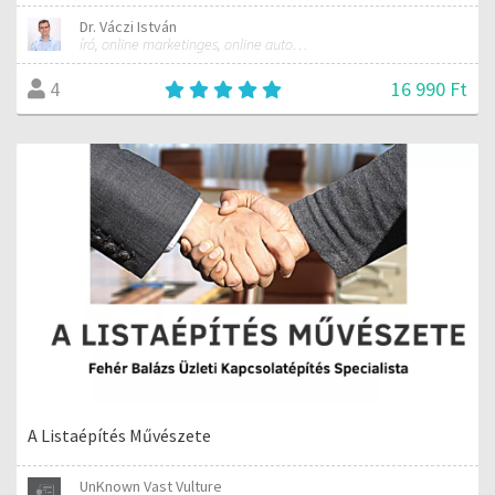
Dr. Váczi István
író, online marketinges, online automatizálási szakember
16 990 Ft
4
A Listaépítés Művészete
UnKnown Vast Vulture