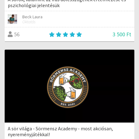
pszichológiai jelentésük
Beck Laura
Oktatás
3 500 Ft
56
A sör világa - Sörmensz Academy - most akciósan,
nyereményjátékkal!