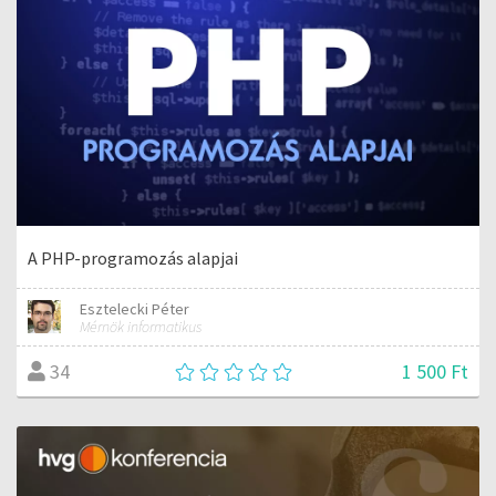
A PHP-programozás alapjai
Esztelecki Péter
Mérnök informatikus
1 500 Ft
34