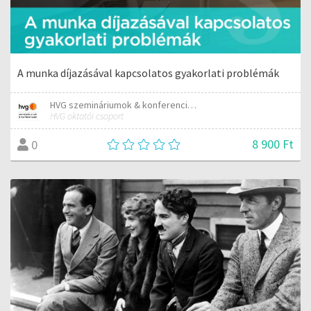
A munka díjazásával kapcsolatos gyakorlati problémák
HVG szemináriumok & konferenciák
HVG oktatói csoport
8 900 Ft
0