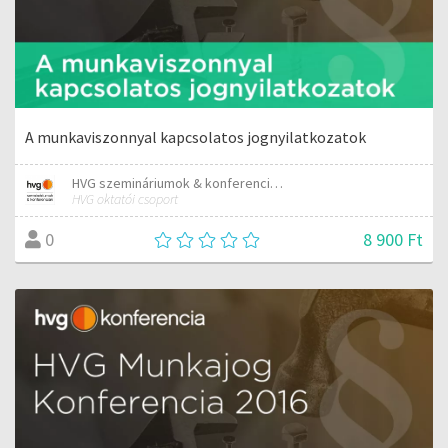
A munkaviszonnyal kapcsolatos jognyilatkozatok
HVG szemináriumok & konferenciák
HVG oktatói csoport
8 900 Ft
0