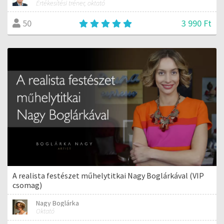
Értékesítési tréner, oktató
3 990 Ft
50
A realista festészet műhelytitkai Nagy Boglárkával (VIP
csomag)
Nagy Boglárka
Oktató