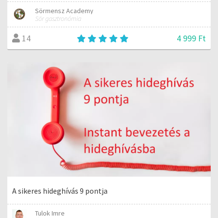
Sörmensz Academy
Sör gasztronómia
4 999 Ft
14
A sikeres hideghívás 9 pontja
Tulok Imre