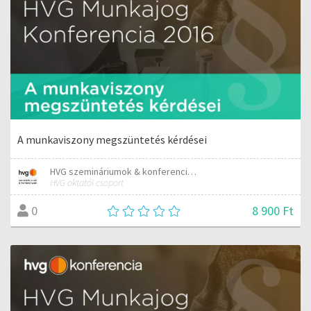
A munkaviszony megszüntetés kérdései
HVG szemináriumok & konferenciák
HVG oktatói csoport
8 900 Ft
0