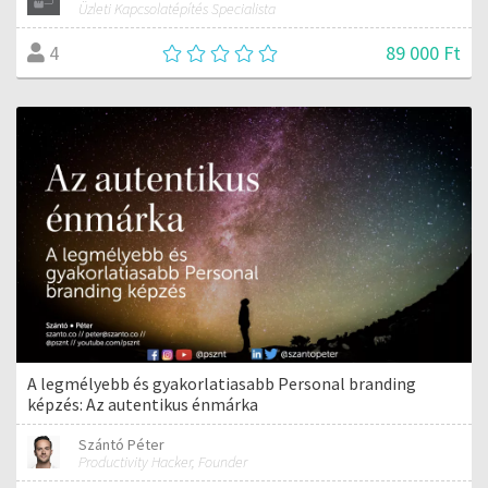
Üzleti Kapcsolatépítés Specialista
89 000 Ft
4
A legmélyebb és gyakorlatiasabb Personal branding
képzés: Az autentikus énmárka
Szántó Péter
Productivity Hacker, Founder