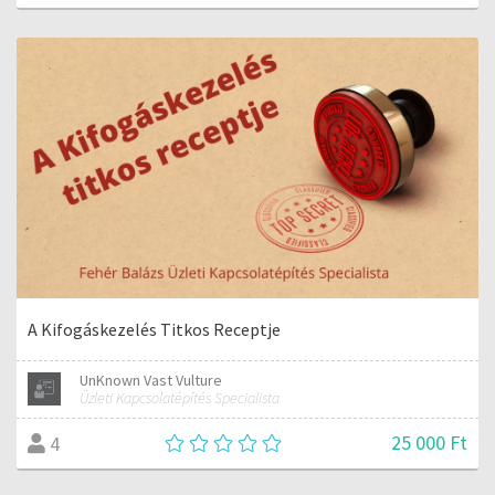
A Kifogáskezelés Titkos Receptje
UnKnown Vast Vulture
Üzleti Kapcsolatépítés Specialista
25 000 Ft
4