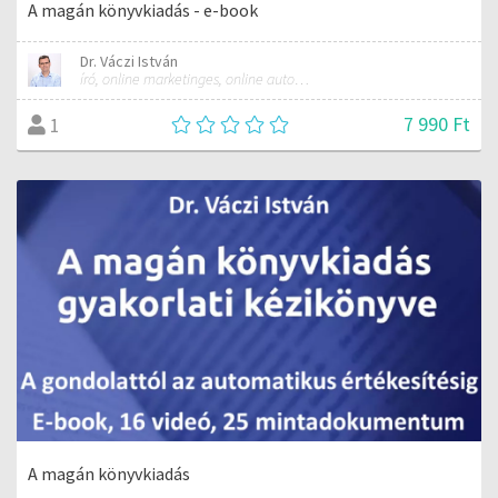
A magán könyvkiadás - e-book
Dr. Váczi István
író, online marketinges, online automatizálási szakember
7 990 Ft
1
A magán könyvkiadás