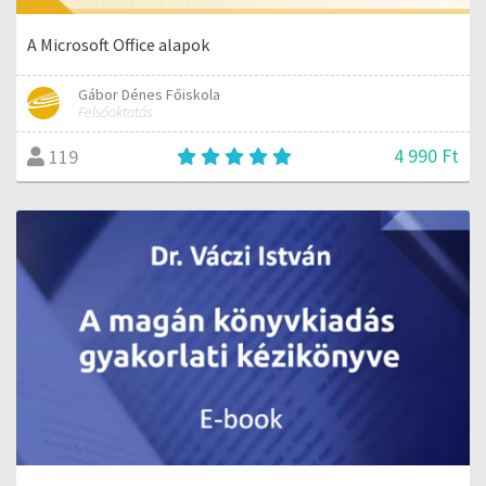
A Microsoft Office alapok
Gábor Dénes Főiskola
Felsőoktatás
4 990 Ft
119