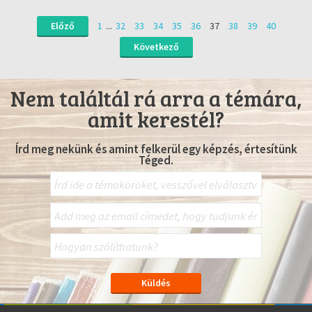
Előző
1
...
32
33
34
35
36
37
38
39
40
Következő
Nem találtál rá arra a témára,
amit kerestél?
Írd meg nekünk és amint felkerül egy képzés, értesítünk
Téged.