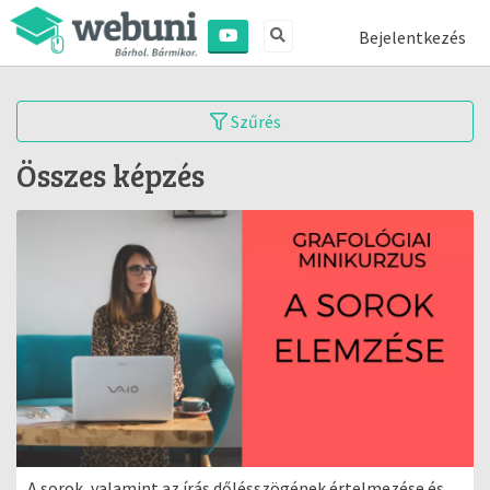
Bejelentkezés
Szűrés
Összes képzés
A sorok, valamint az írás dőlésszögének értelmezése és