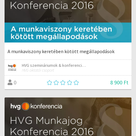
A munkaviszony keretében kötött megállapodások
HVG szemináriumok & konferenciák
HVG oktatói csoport
8 900 Ft
0