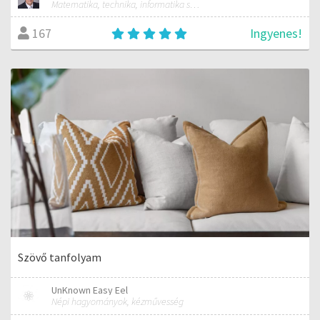
Matematika, technika, informatika szakos általános iskolai tanár; mentorpedagógus, mestertanár
Ingyenes!
167
Szövő tanfolyam
UnKnown Easy Eel
Népi hagyományok, kézművesség