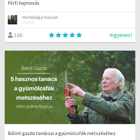
Férfi hajmosás
Hortobágyi Kászon
Oktató
Ingyenes!
166
Bálint gazda tanácsai a gyümölcsfák metszéséhez