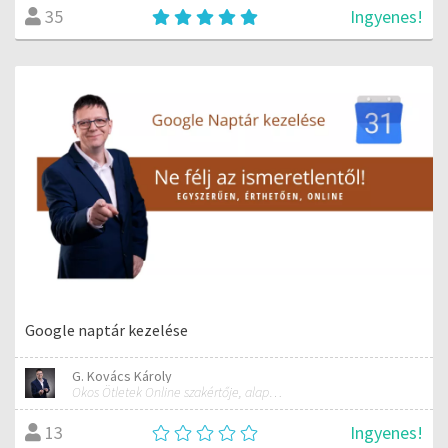
Ingyenes!
35
Google naptár kezelése
G. Kovács Károly
Okos Ötletek Online szakértője, alapítója
Ingyenes!
13