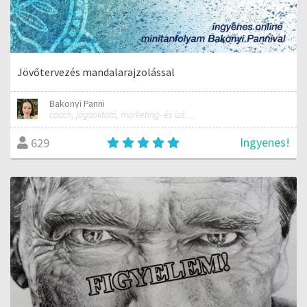
Jövőtervezés mandalarajzolással
Bakonyi Panni
coach, jógaoktató, marketing- és üzletfejlesztési tanácsadó
Ingyenes!
629