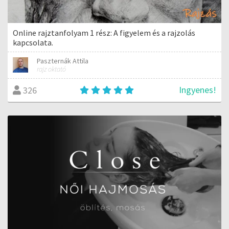
Online rajztanfolyam 1 rész: A figyelem és a rajzolás
kapcsolata.
Paszternák Attila
rajz oktató
Ingyenes!
326