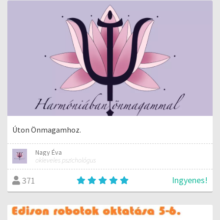
Úton Önmagamhoz.
Nagy Éva
okleveles pszichológus
Ingyenes!
371