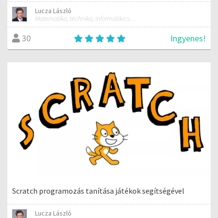
Lucza László
Matematika, technika, informatika szakos általános iskolai tanár; mentorpedagógus, mestertanár
Ingyenes!
30
Scratch programozás tanítása játékok segítségével
Lucza László