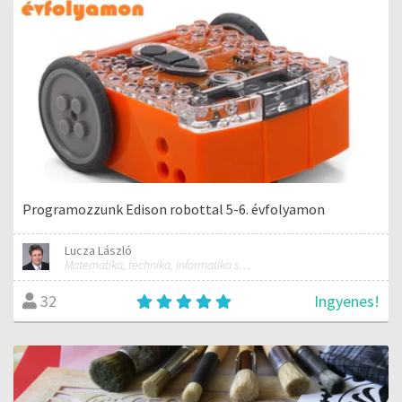
Programozzunk Edison robottal 5-6. évfolyamon
Lucza László
Matematika, technika, informatika szakos általános iskolai tanár; mentorpedagógus, mestertanár
Ingyenes!
32