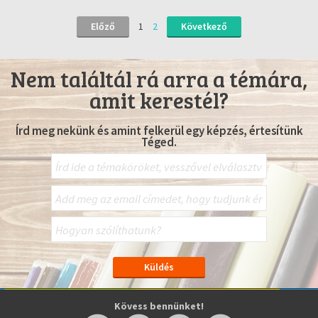
Előző
1
2
Következő
Nem találtál rá arra a témára,
amit kerestél?
Írd meg nekünk és amint felkerül egy képzés, értesítünk
Téged.
Kövess bennünket!