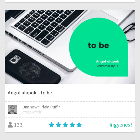
Angol alapok - To be
UnKnown Plain Puffin
angoltanár
Ingyenes!
133