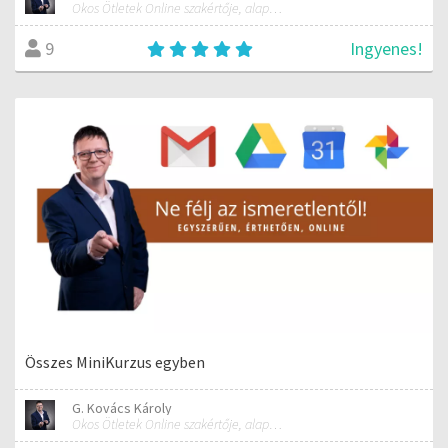
Okos Ötletek Online szakértője, alapítója
Ingyenes!
9
Összes MiniKurzus egyben
G. Kovács Károly
Okos Ötletek Online szakértője, alapítója