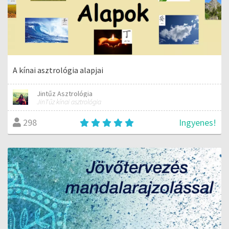
A kínai asztrológia alapjai
Jintűz Asztrológia
JinTűz kínai asztrológia
Ingyenes!
298