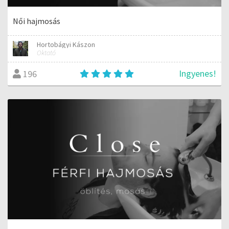
Női hajmosás
Hortobágyi Kászon
Oktató
Ingyenes!
196