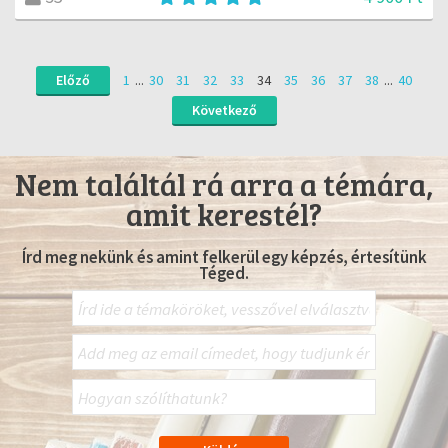
Előző
1
...
30
31
32
33
34
35
36
37
38
...
40
Következő
Nem találtál rá arra a témára,
amit kerestél?
Írd meg nekünk és amint felkerül egy képzés, értesítünk
Téged.