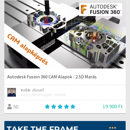
Autodesk Fusion 360 CAM Alapok - 2.5D Marás
Kollár József
CAD/CAM támogató mérnök
19 900 Ft
50