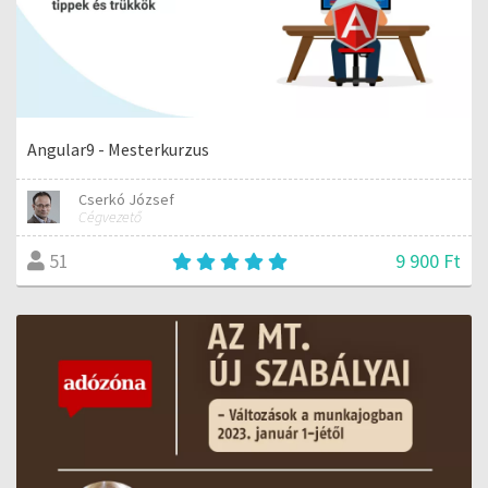
Angular9 - Mesterkurzus
Cserkó József
Cégvezető
9 900 Ft
51