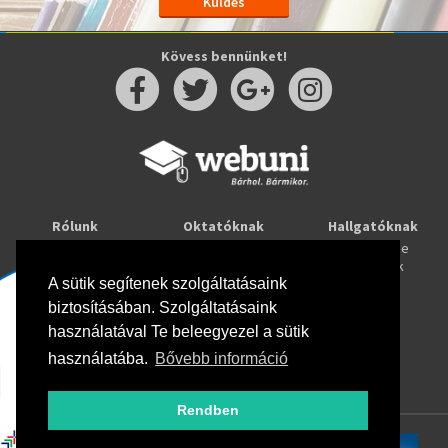
Kövess bennünket!
Rólunk
Oktatóknak
Hallgatóknak
Kapcsolat
Taníts online
Tanulj online
Oktatóink
Webuni blog
Képzések
Webuni Stúdió
A sütik segítenek szolgáltatásaink
biztosításában. Szolgáltatásaink
Info
használatával Te beleegyezel a sütik
Adatkezelési tájékoztató
ÁSZF
használatába.
Bővebb információ
Hirlevél adatkezelési tájékoztató
GYIK
Rendben