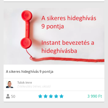
A sikeres hideghívás 9 pontja
Tulok Imre
Értékesítési tréner, oktató
3 990 Ft
50