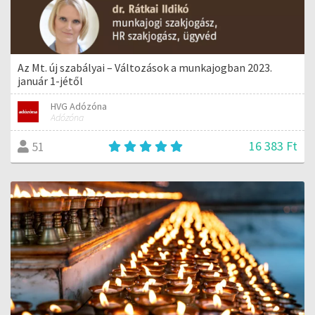
Az Mt. új szabályai – Változások a munkajogban 2023.
január 1-jétől
HVG Adózóna
Adózóna
16 383 Ft
51