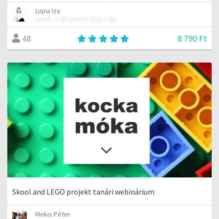
Lupui Iza
coach, a 160 gramm blog írója
8 790 Ft
48
Skool and LEGO projekt tanári webinárium
Mekis Péter