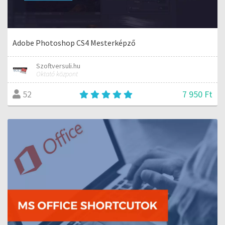
Adobe Photoshop CS4 Mesterképző
Szoftversuli.hu
Oktató központ
7 950 Ft
52