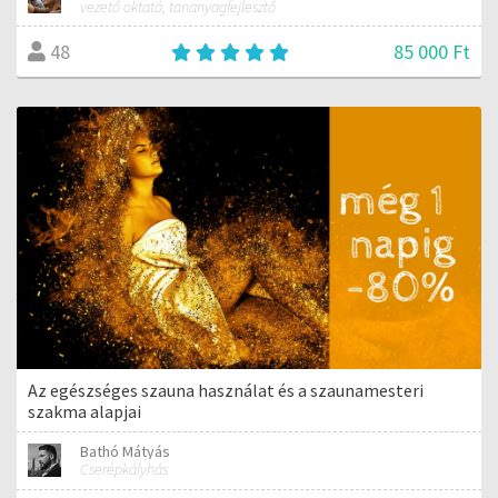
vezető oktató, tananyagfejlesztő
85 000 Ft
48
Az egészséges szauna használat és a szaunamesteri
szakma alapjai
Bathó Mátyás
Cserépkályhás