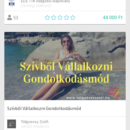
ELTE TTK Hallgatói Alapítvány
Érettségi előkészítő
44 000 Ft
53
Szívből Vállalkozni Gondolkodásmód
Tölgyessy Zsófi
Szívből Vállalkozni