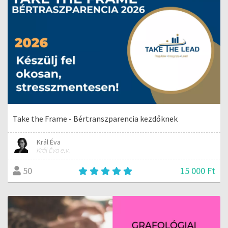
Take the Frame - Bértranszparencia kezdőknek
Král Éva
Král Éva e.v.
15 000 Ft
50