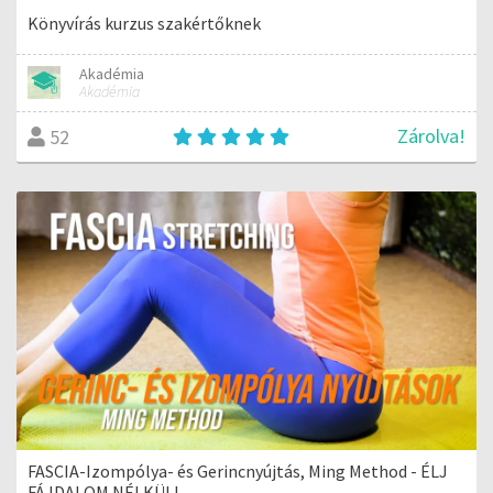
Könyvírás kurzus szakértőknek
Akadémia
Akadémia
Zárolva!
52
FASCIA-Izompólya- és Gerincnyújtás, Ming Method - ÉLJ
FÁJDALOM NÉLKÜL!