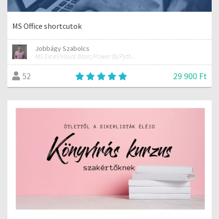
MS Office shortcutok
Jobbágy Szabolcs
MS Excel/Visual Basic/Power BI/Python adatelemzési szakértő
29 900 Ft
52