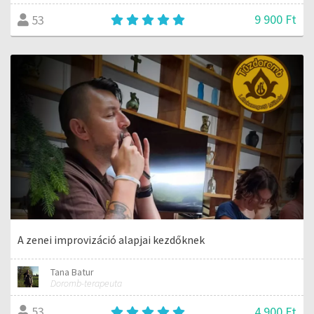
9 900 Ft
53
A zenei improvizáció alapjai kezdőknek
Tana Batur
Doromb-terapeuta
4 900 Ft
53