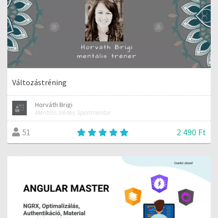
Változástréning
Horváth Brigi
Mentális tréner, Sportmentor
2 490 Ft
51