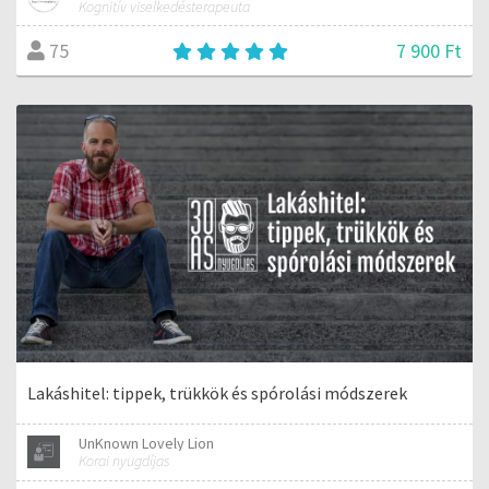
Kognitív viselkedésterapeuta
7 900 Ft
75
Lakáshitel: tippek, trükkök és spórolási módszerek
UnKnown Lovely Lion
Korai nyugdíjas