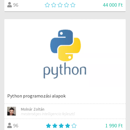
44 000 Ft
96
Python programozási alapok
Molnár Zoltán
mesterséges intelligencia fejlesztő
1 990 Ft
96