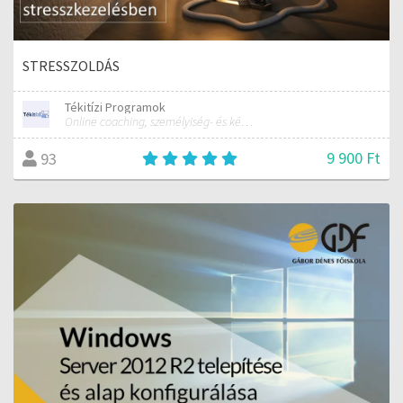
STRESSZOLDÁS
Tékitízi Programok
Online coaching, személyiség- és képességfejlesztés
9 900 Ft
93