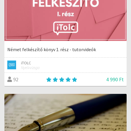
Német felkészítő könyv 1. rész - tutorvideók
iTOLC
Nyelvvizsga
4 990 Ft
92