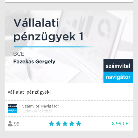
Vállalati pénzügyek I.
Számvitel Navigátor
Számvitel oktatás
8 990 Ft
99