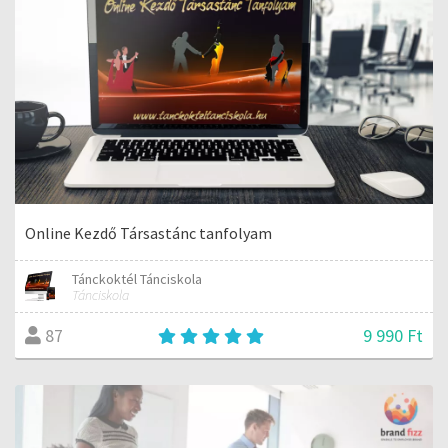
Online Kezdő Társastánc tanfolyam
Tánckoktél Tánciskola
Tánciskola
9 990 Ft
87