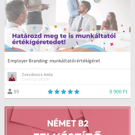
Employer Branding: munkáltatói értékígéret
Zvezdovics Anita
Chief Fizz Offizzer
8 900 Ft
89