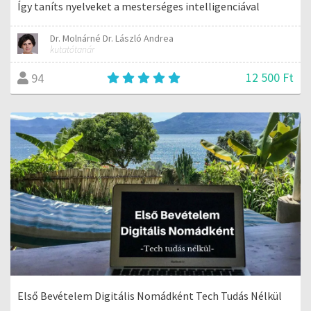
Így taníts nyelveket a mesterséges intelligenciával
Dr. Molnárné Dr. László Andrea
kutatótanár
12 500 Ft
94
Első Bevételem Digitális Nomádként Tech Tudás Nélkül