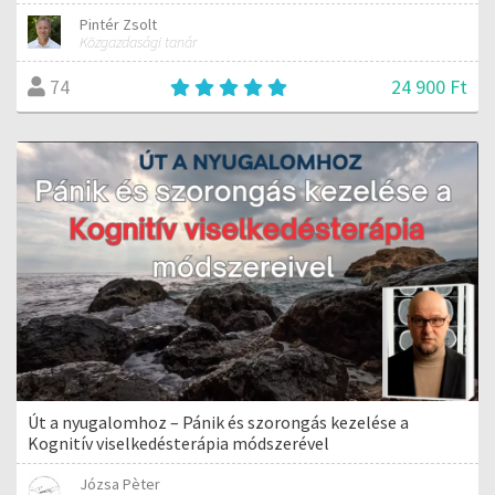
Pintér Zsolt
Közgazdasági tanár
24 900 Ft
74
Út a nyugalomhoz – Pánik és szorongás kezelése a
Kognitív viselkedésterápia módszerével
Józsa Pèter