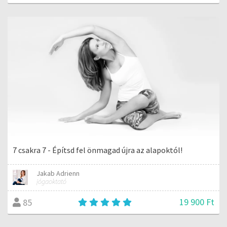
7 csakra 7 - Építsd fel önmagad újra az alapoktól!
Jakab Adrienn
jógaoktató
19 900 Ft
85