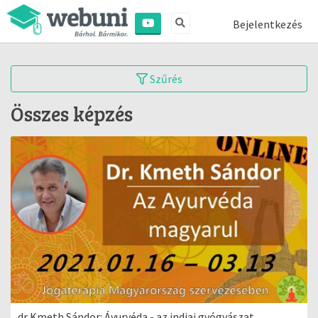
Bejelentkezés
Szűrés
Összes képzés
dr Kmeth Sándor: Áyurvéda - az indiai gyógyászat