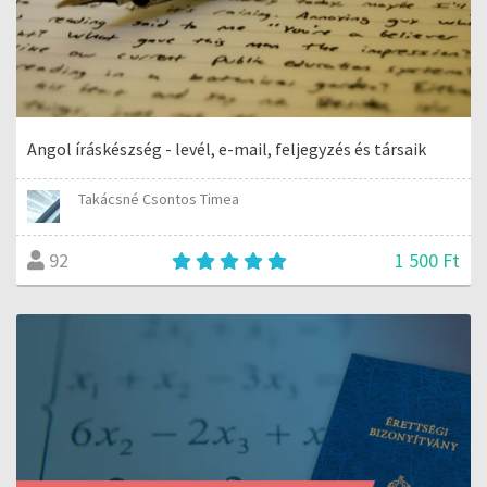
Angol íráskészség - levél, e-mail, feljegyzés és társaik
Takácsné Csontos Timea
1 500 Ft
92