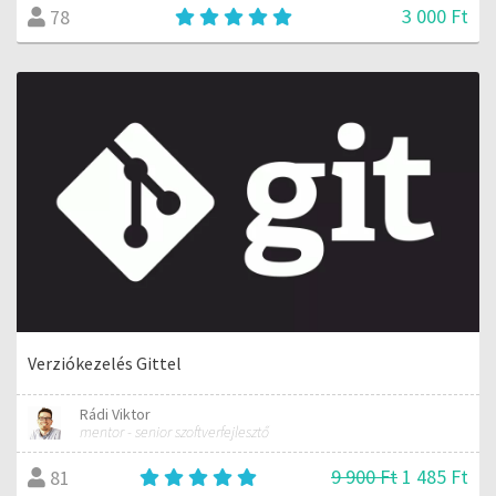
3 000 Ft
78
Verziókezelés Gittel
Rádi Viktor
mentor - senior szoftverfejlesztő
9 900 Ft
1 485 Ft
81