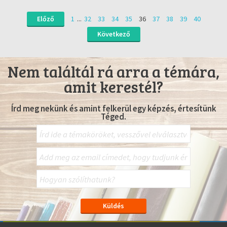
Előző
1
...
32
33
34
35
36
37
38
39
40
Következő
Nem találtál rá arra a témára,
amit kerestél?
Írd meg nekünk és amint felkerül egy képzés, értesítünk
Téged.