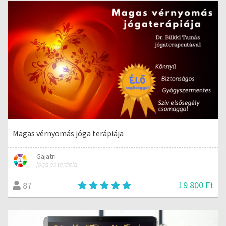
Magas vérnyomás jóga terápiája
Gajatri
jóga és terápia
19 800 Ft
87