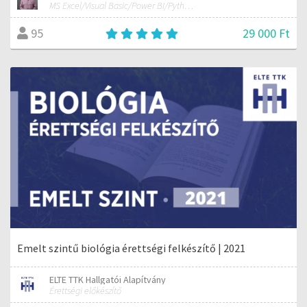
MS Excel/Visual Basic/Power BI/Python adatelemzési szakértő
29 000 Ft
95
Emelt szintű biológia érettségi felkészítő | 2021
ELTE TTK Hallgatói Alapítvány
Érettségi előkészítő