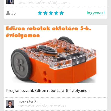
Okos Ötletek Online szakértője, alapítója
Ingyenes!
35
Programozzunk Edison robottal 5-6. évfolyamon
Lucza László
Matematika, technika, informatika szakos általános iskolai tanár; mentorpedagógus, mestertanár