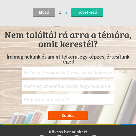
Előző
1
2
Következő
Nem találtál rá arra a témára,
amit kerestél?
Írd meg nekünk és amint felkerül egy képzés, értesítünk
Téged.
Kövess bennünket!