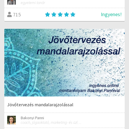
egyetemi tanár
Ingyenes!
715
Jövőtervezés mandalarajzolással
Bakonyi Panni
coach, jógaoktató, marketing- és üzletfejlesztési tanácsadó