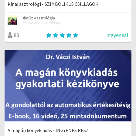
Kínai asztrológi - SZIMBOLIKUS CSILLAGOK
Jintűz Asztrológia
JinTűz kínai asztrológia
Ingyenes!
88
A magán könyvkiadás - INGYENES RÉSZ