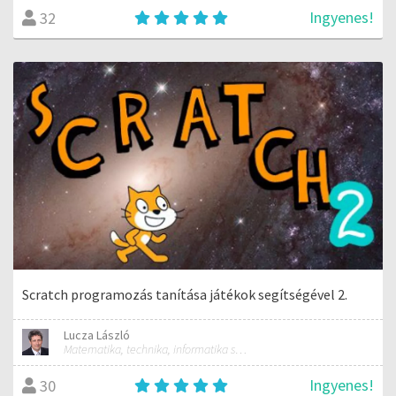
Ingyenes!
32
Scratch programozás tanítása játékok segítségével 2.
Lucza László
Matematika, technika, informatika szakos általános iskolai tanár; mentorpedagógus, mestertanár
Ingyenes!
30