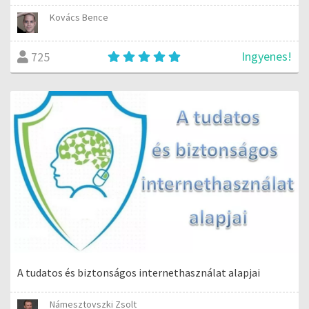
Kovács Bence
Ingyenes!
725
A tudatos és biztonságos internethasználat alapjai
Námesztovszki Zsolt