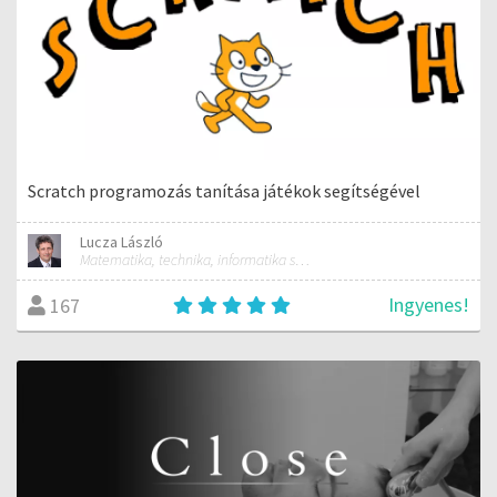
Scratch programozás tanítása játékok segítségével
Lucza László
Matematika, technika, informatika szakos általános iskolai tanár; mentorpedagógus, mestertanár
Ingyenes!
167