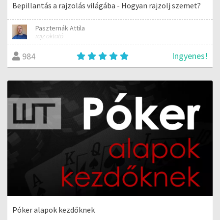
Bepillantás a rajzolás világába - Hogyan rajzolj szemet?
Paszternák Attila
rajz oktató
Ingyenes!
984
Póker alapok kezdőknek