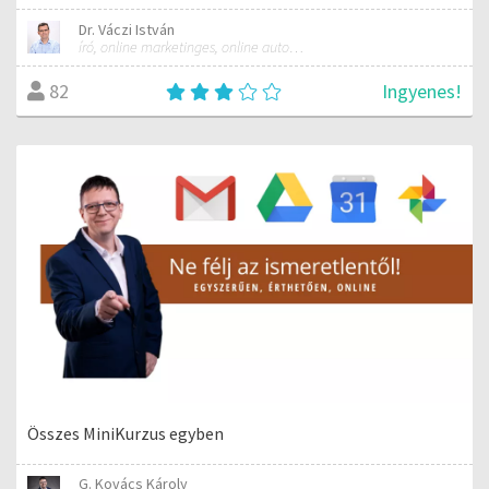
Dr. Váczi István
író, online marketinges, online automatizálási szakember
Ingyenes!
82
Összes MiniKurzus egyben
G. Kovács Károly