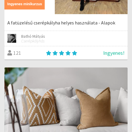
A fatüzelésű cserépkályha helyes használata - Alapok
Bathó Mátyás
Cserépkályhás
Ingyenes!
121