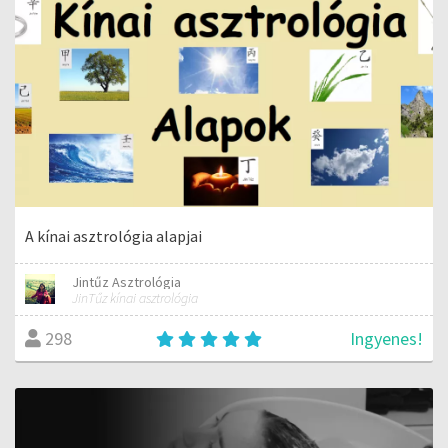
A kínai asztrológia alapjai
Jintűz Asztrológia
JinTűz kínai asztrológia
Ingyenes!
298