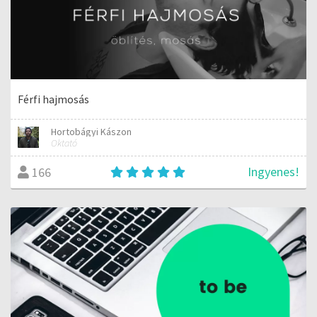
Férfi hajmosás
Hortobágyi Kászon
Oktató
Ingyenes!
166