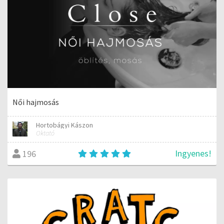
Női hajmosás
Hortobágyi Kászon
Oktató
Ingyenes!
196