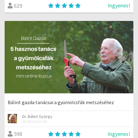
Ingyenes!
629
Bálint gazda tanácsai a gyümölcsfák metszéséhez
Dr. Bálint György
Kertészmérnök
Ingyenes!
598