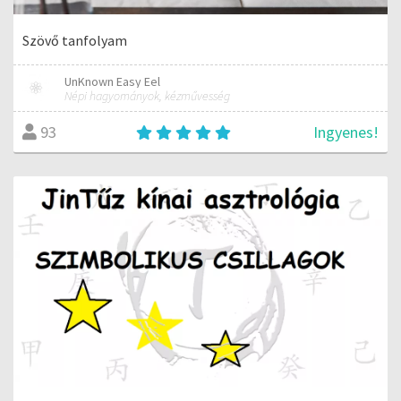
Szövő tanfolyam
UnKnown Easy Eel
Népi hagyományok, kézművesség
Ingyenes!
93