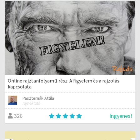
Online rajztanfolyam 1 rész: A figyelem és a rajzolás
kapcsolata.
Paszternák Attila
rajz oktató
Ingyenes!
326