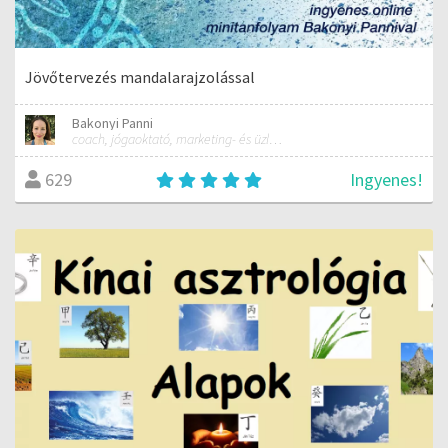
Jövőtervezés mandalarajzolással
Bakonyi Panni
coach, jógaoktató, marketing- és üzletfejlesztési tanácsadó
Ingyenes!
629