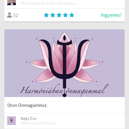
Matematika, technika, informatika szakos általános iskolai tanár; mentorpedagógus, mestertanár
Ingyenes!
32
Úton Önmagamhoz.
Nagy Éva
okleveles pszichológus