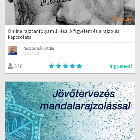
Online rajztanfolyam 1 rész: A figyelem és a rajzolás
kapcsolata.
Paszternák Attila
rajz oktató
Ingyenes!
326