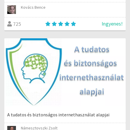
Kovács Bence
Ingyenes!
725
A tudatos és biztonságos internethasználat alapjai
Námesztovszki Zsolt