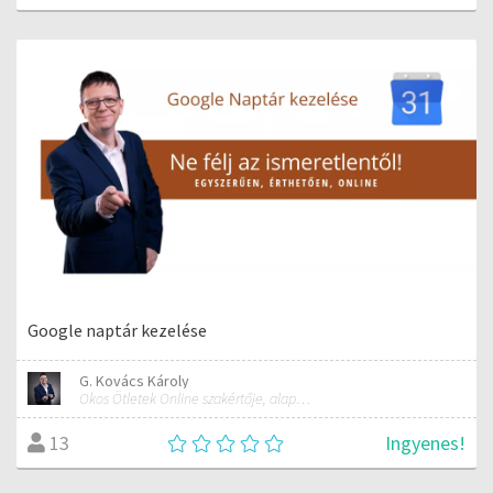
Google naptár kezelése
G. Kovács Károly
Okos Ötletek Online szakértője, alapítója
Ingyenes!
13