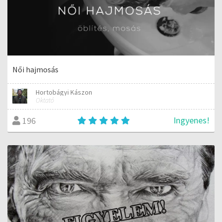
Női hajmosás
Hortobágyi Kászon
Oktató
Ingyenes!
196