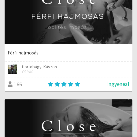
Férfi hajmosás
Hortobágyi Kászon
Oktató
Ingyenes!
166