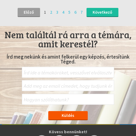
Előző
1
2
3
4
5
6
7
Következő
Nem találtál rá arra a témára,
amit kerestél?
Írd meg nekünk és amint felkerül egy képzés, értesítünk
Téged.
Kövess bennünket!