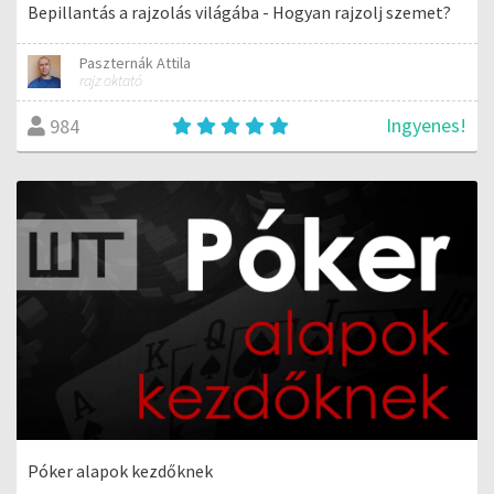
Bepillantás a rajzolás világába - Hogyan rajzolj szemet?
Paszternák Attila
rajz oktató
Ingyenes!
984
Póker alapok kezdőknek