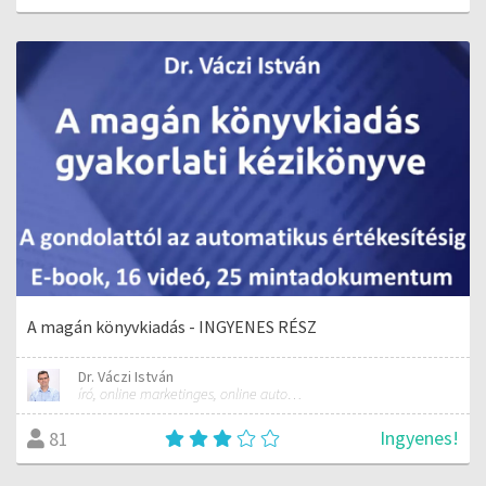
A magán könyvkiadás - INGYENES RÉSZ
Dr. Váczi István
író, online marketinges, online automatizálási szakember
Ingyenes!
81