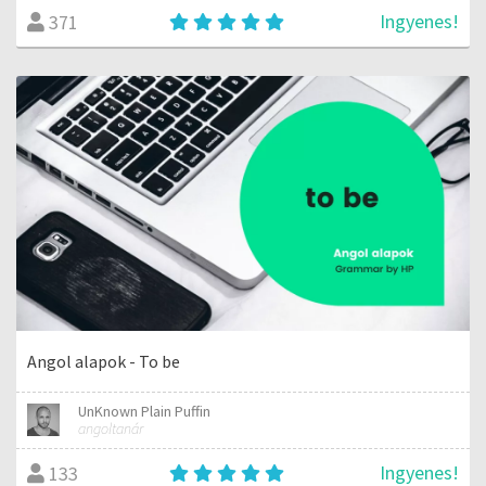
Ingyenes!
371
Angol alapok - To be
UnKnown Plain Puffin
angoltanár
Ingyenes!
133