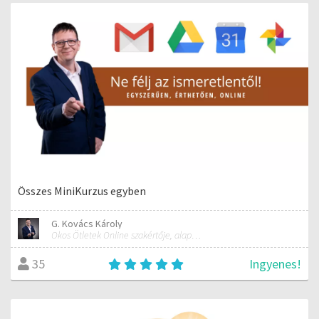
Összes MiniKurzus egyben
G. Kovács Károly
Okos Ötletek Online szakértője, alapítója
Ingyenes!
35