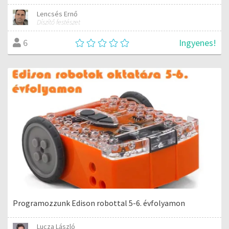
Lencsés Ernő
Díszítő festészet
Ingyenes!
6
Programozzunk Edison robottal 5-6. évfolyamon
Lucza László