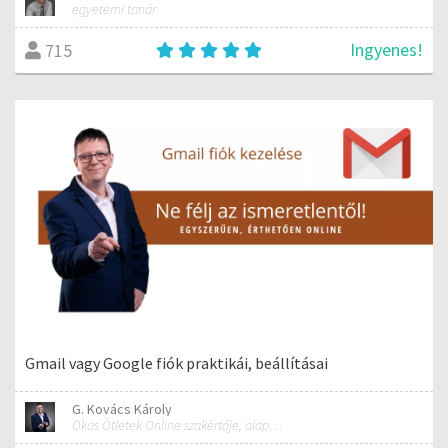
egyetemi tanár
Ingyenes!
715
Gmail vagy Google fiók praktikái, beállításai
G. Kovács Károly
Okos Ötletek Online szakértője, alapítója