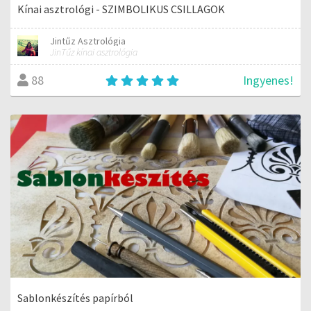
Kínai asztrológi - SZIMBOLIKUS CSILLAGOK
Jintűz Asztrológia
JinTűz kínai asztrológia
Ingyenes!
88
Sablonkészítés papírból