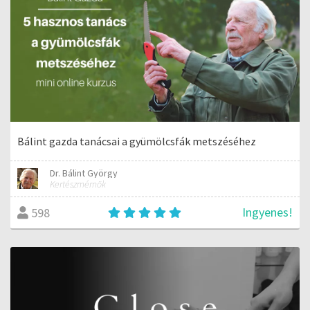
Bálint gazda tanácsai a gyümölcsfák metszéséhez
Dr. Bálint György
Kertészmérnök
Ingyenes!
598