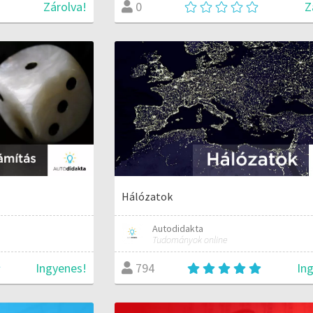
Zárolva!
Z
0
Hálózatok
Autodidakta
Tudományok online
Ingyenes!
In
794