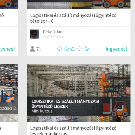
ző
Logisztikai és szállítmányozási ügyintéző
tételsor - C
Békefi Judit
Online oktató
gyenes!
Ingyenes!
71
s
Logisztikai és szállítmányozási ügyintéző
leszek minikurzus