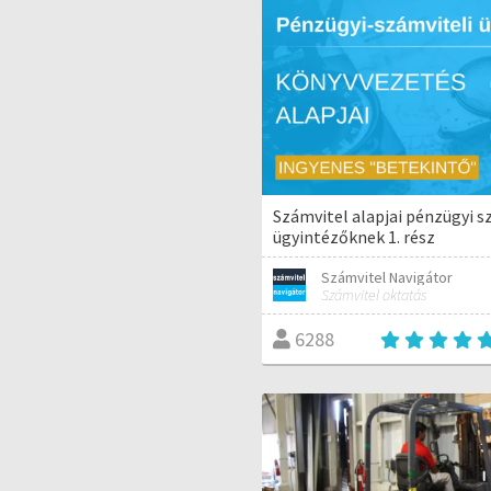
Számvitel alapjai pénzügyi s
ügyintézőknek 1. rész
Számvitel Navigátor
Számvitel oktatás
6288