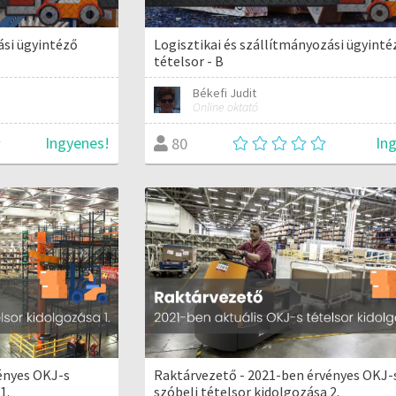
ási ügyintéző
Logisztikai és szállítmányozási ügyinté
tételsor - B
Békefi Judit
Online oktató
Ingyenes!
In
80
ényes OKJ-s
Raktárvezető - 2021-ben érvényes OKJ-
1.
szóbeli tételsor kidolgozása 2.