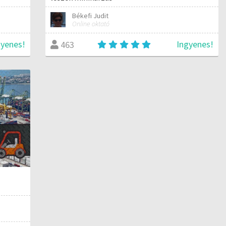
Békefi Judit
Online oktató
gyenes!
Ingyenes!
463