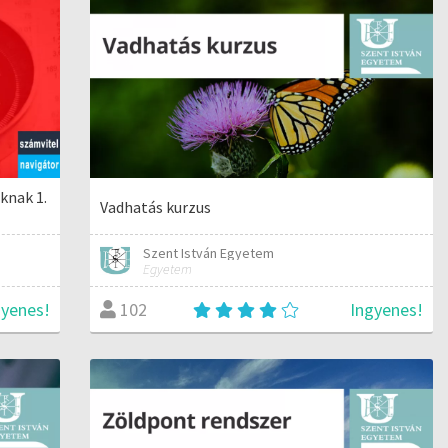
knak 1.
Vadhatás kurzus
Szent István Egyetem
Egyetem
gyenes!
Ingyenes!
102