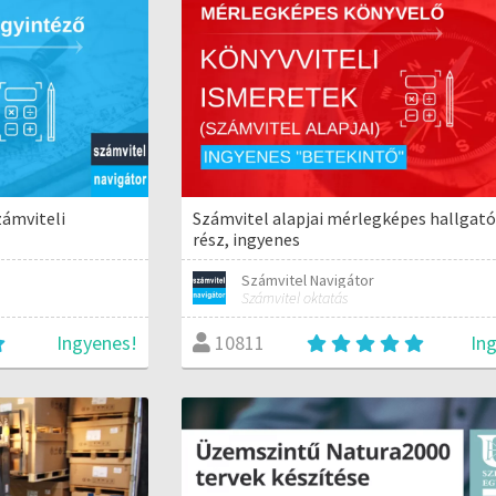
zámviteli
Számvitel alapjai mérlegképes hallgató
rész, ingyenes
Számvitel Navigátor
Számvitel oktatás
Ingyenes!
In
10811