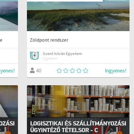
se
Zöldpont rendszer
Szent István Egyetem
Egyetem
gyenes!
Ingyenes!
40