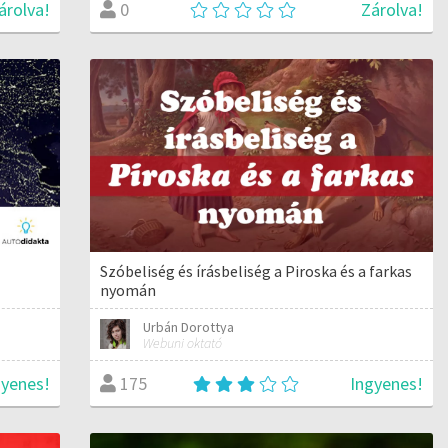
árolva!
Zárolva!
0
Szóbeliség és írásbeliség a Piroska és a farkas
nyomán
Urbán Dorottya
Webuni oktató
gyenes!
Ingyenes!
175