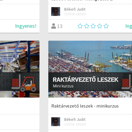
Békefi Judit
Online oktató
Ingyenes!
In
13
Raktárvezető leszek - minikurzus
Békefi Judit
Online oktató