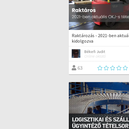
Raktározás - 2021-ben aktuál
kidolgozva
Békefi Judit
Online oktató
63