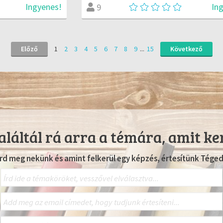
Ingyenes!
In
9
Előző
1
2
3
4
5
6
7
8
9
...
15
Következő
láltál rá arra a témára, amit ke
Írd meg nekünk és amint felkerül egy képzés, értesítünk Téged