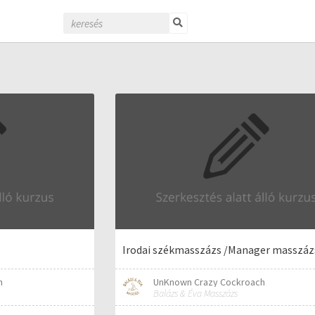
Irodai székmasszázs /Manager masszáz
h
UnKnown Crazy Cockroach
Balázs & Éva Masszázs