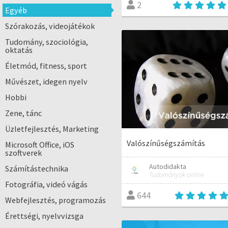
2
Egyéb
Szórakozás, videojátékok
Tudomány, szociológia,
oktatás
Életmód, fitness, sport
Művészet, idegen nyelv
Hobbi
Zene, tánc
Üzletfejlesztés, Marketing
Valószínűségszámítás
Microsoft Office, iOS
szoftverek
Autodidakta
Számítástechnika
Tudományok online
Fotográfia, videó vágás
644
Webfejlesztés, programozás
Érettségi, nyelvvizsga