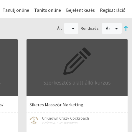
Tanulj online
Taníts online
Bejelentkezés
Regisztráció
Ár
Ár:
Rendezés:
s/
Sikeres Masszőr Marketing.
UnKnown Crazy Cockroach
Balázs & Éva Masszázs