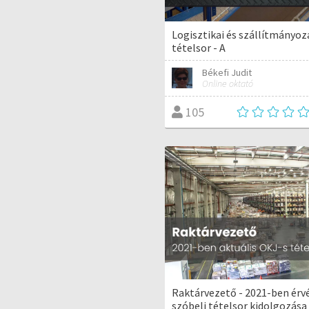
Logisztikai és szállítmányoz
tételsor - A
Békefi Judit
Online oktató
105
Raktárvezető - 2021-ben érv
szóbeli tételsor kidolgozása 