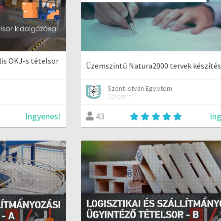
is OKJ-s tételsor
Üzemszintű Natura2000 tervek készíté
Szent István Egyetem
Egyetem
Ingyenes!
In
43