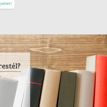
gyenes!
restél?
.