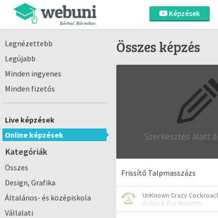
Képzések
Összes képzés
Legnézettebb
Legújabb
Minden ingyenes
Minden fizetős
Live képzések
Online képzések
Kategóriák
Összes
Frissítő Talpmasszázs
Design, Grafika
UnKnown Crazy Cockroac
Általános- és középiskola
Balázs & Éva Masszázs
Vállalati