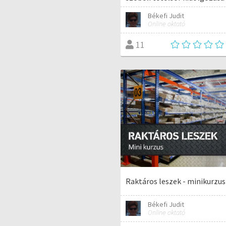
Békefi Judit
Online oktató
11
Raktáros leszek - minikurzus
Békefi Judit
Online oktató