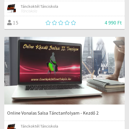
Tánckoktél Tánciskola
Tánciskola
4 990 Ft
15
Online Vonalas Salsa Tánctanfolyam - Kezdő 2
Tánckoktél Tánciskola