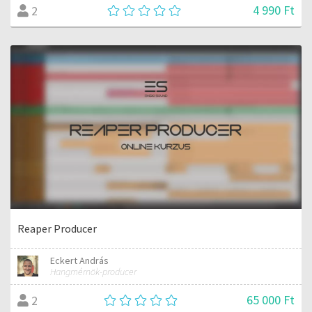
4 990 Ft
2
Reaper Producer
Eckert András
Hangmérnök-producer
65 000 Ft
2