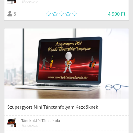
Tánciskola
4 990 Ft
5
Szupergyors Mini Tánctanfolyam Kezdőknek
Tánckoktél Tánciskola
Tánciskola