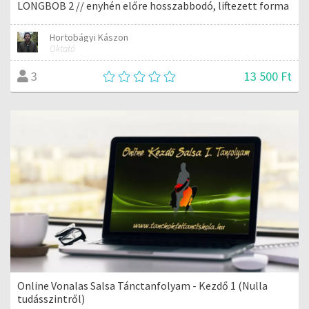
LONGBOB 2 // enyhén előre hosszabbodó, liftezett forma
Hortobágyi Kászon
Oktató
13 500 Ft
3
Online Vonalas Salsa Tánctanfolyam - Kezdő 1 (Nulla
tudásszintről)