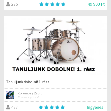
49 900 Ft
225
Tanuljunk dobolni! 1. rész
Korompay Zsolt
Korompay Zsolt
Ingyenes!
427