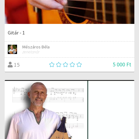
Gitár - 1
Mészáros Béla
zenetanár
5 000 Ft
15