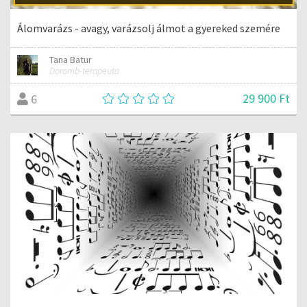
Álomvarázs - avagy, varázsolj álmot a gyereked szemére
Tana Batur
Doromb-terapeuta
29 900 Ft
6