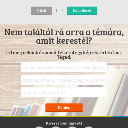
Előző
1
2
Következő
Nem találtál rá arra a témára,
amit kerestél?
Írd meg nekünk és amint felkerül egy képzés, értesítünk
Téged.
Kövess bennünket!