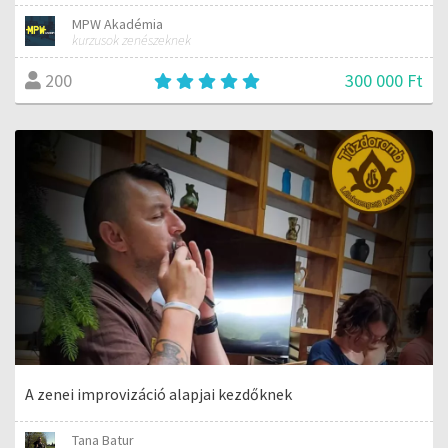
MPW Akadémia
kurzusok zenészeknek
300 000 Ft
200
A zenei improvizáció alapjai kezdőknek
Tana Batur