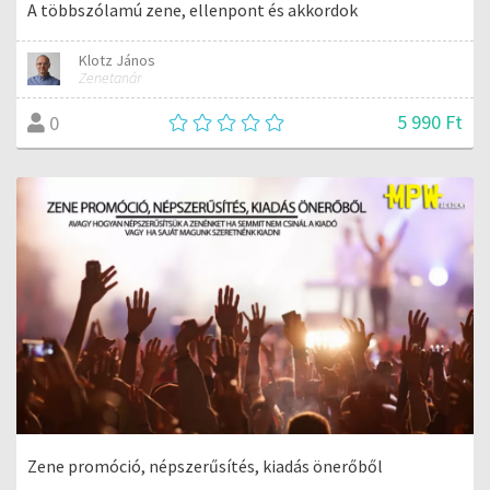
A többszólamú zene, ellenpont és akkordok
Klotz János
Zenetanár
5 990 Ft
0
Zene promóció, népszerűsítés, kiadás önerőből