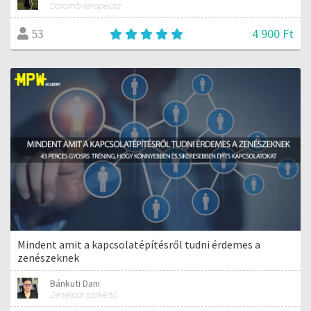
Doromb-terapeuta
4 900 Ft
53
Mindent amit a kapcsolatépítésről tudni érdemes a
zenészeknek
Bánkuti Dani
Zeneipar szakértő