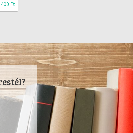
 400 Ft
restél?
.