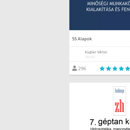
5S Alapok
Kugler Viktor
oktató
296