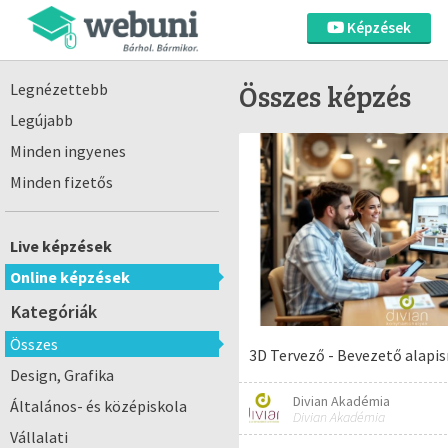
Képzések
Összes képzés
Legnézettebb
Legújabb
Minden ingyenes
Minden fizetős
Live képzések
Online képzések
Kategóriák
Összes
3D Tervező - Bevezető alapi
Design, Grafika
Divian Akadémia
Általános- és középiskola
Divian Akadémia
Vállalati