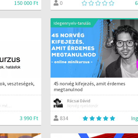
150 000 Ft
6
0
Idegennyelv-tanulás
fok, veszteségek,
45 norvég kifejezés, amit érdemes
megtanulnod
Rácsai Dávid
Minden, ami ahhoz kell, hogy mérnökké válj!
Norvég nyelvtanár
3 990 Ft
In
834