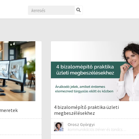
4 bizalomépítő praktika üzleti
smeretek
megbeszélésekhez
Orosz Györgyi
kommunikációs tréner és tanácsadó