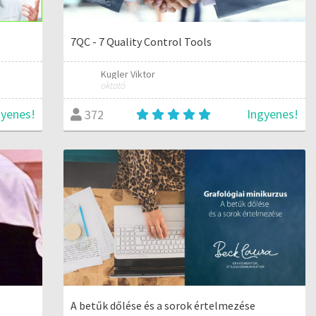
7QC - 7 Quality Control Tools
Kugler Viktor
oktató
gyenes!
Ingyenes!
372
A betűk dőlése és a sorok értelmezése