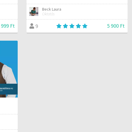
Beck Laura
Oktatás
999 Ft
5 900 Ft
9