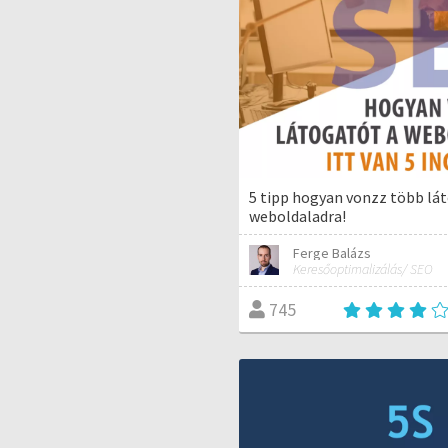
5 tipp hogyan vonzz több lá
weboldaladra!
Ferge Balázs
Keresőoptimalizálás/ SEO
745