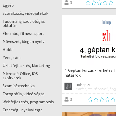
0
Egyéb
Szórakozás, videojátékok
Tudomány, szociológia,
oktatás
Életmód, fitness, sport
Művészet, idegen nyelv
Hobbi
Zene, tánc
Üzletfejlesztés, Marketing
4. Géptan kurzus - Terhelési 
Microsoft Office, iOS
hatásfok
szoftverek
Holnap ZH
Számítástechnika
Fotográfia, videó vágás
0
Webfejlesztés, programozás
Érettségi, nyelvvizsga