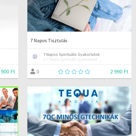
7 Napos Tisztulás
7 Napos Spirituális Gyakorlatok
A 7 Napos Spirituális Gyakorlatok alapítója és mentora.
 900 Ft
2 990 Ft
0