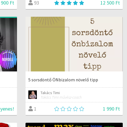
 900 Ft
12 500 Ft
93
5 sorsdöntő ÖNbizalom növelő tipp
Takács Timi
Takács Timi művész-coach
gyenes!
1 990 Ft
1