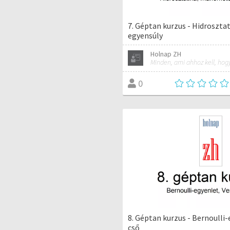
7. Géptan kurzus - Hidroszt
egyensúly
Holnap ZH
0
8. Géptan kurzus - Bernoulli-
cső