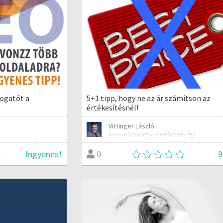
togatót a
5+1 tipp, hogy ne az ár számítson az
értékesítésnél!
Vittinger László
kapcsolatépítész, értékesítés fejlesztő
Ingyenes!
9
0