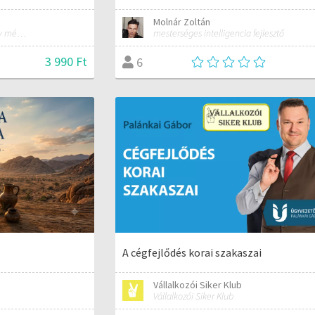
Molnár Zoltán
Minden, ami ahhoz kell, hogy mérnökké válj!
mesterséges intelligencia fejlesztő
3 990 Ft
6
A cégfejlődés korai szakaszai
Vállalkozói Siker Klub
Vállalkozói Siker Klub