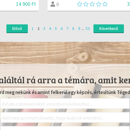
14 900 Ft
3
0
Előző
1
2
3
4
5
6
7
8
9
...
53
Következő
láltál rá arra a témára, amit ke
Írd meg nekünk és amint felkerül egy képzés, értesítünk Téged