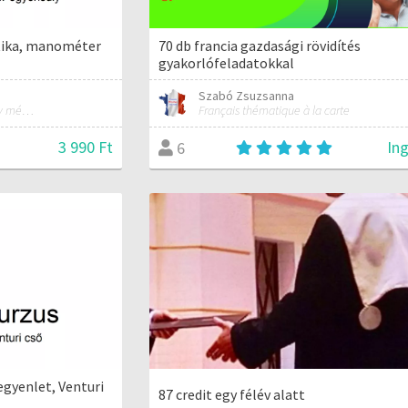
atika, manométer
70 db francia gazdasági rövidítés
gyakorlófeladatokkal
Szabó Zsuzsanna
Minden, ami ahhoz kell, hogy mérnökké válj!
Français thématique à la carte
3 990 Ft
In
6
egyenlet, Venturi
87 credit egy félév alatt