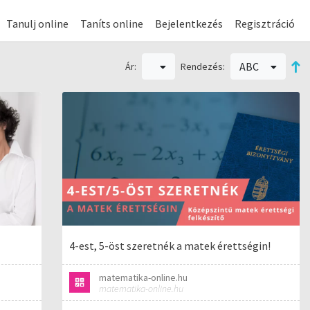
Tanulj online
Taníts online
Bejelentkezés
Regisztráció
ABC
Ár:
Rendezés:
4-est, 5-öst szeretnék a matek érettségin!
matematika-online.hu
matematika-online.hu