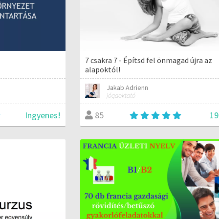
7 csakra 7 - Építsd fel önmagad újra az
alapoktól!
Jakab Adrienn
jógaoktató
Ingyenes!
19
85