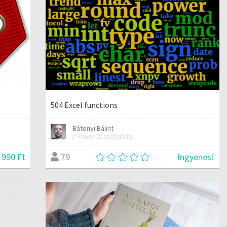
504 Excel functions
Bátonyi Bálint
jr Power BI specialista
 990 Ft
Ingyenes!
79