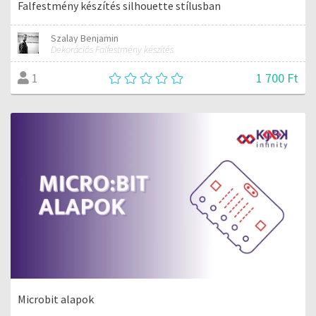
Falfestmény készítés silhouette stílusban
Szalay Benjamin
Dekorációs Falfestmény készítés
1 700 Ft
1
Microbit alapok