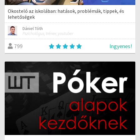
Okosteló az iskolában: hatások, problémák, tippek, és
lehetőségek
Dániel Tóth
Pszichológus, tréner, youtuber
Ingyenes!
799