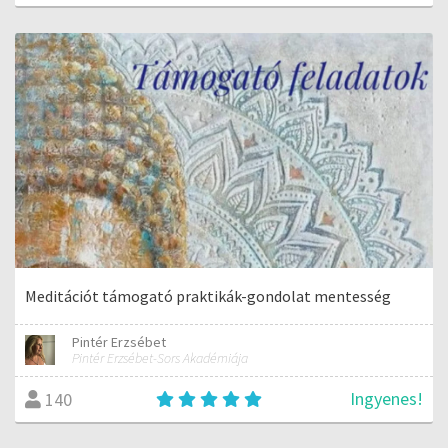
Meditációt támogató praktikák-gondolat mentesség
Pintér Erzsébet
Pintér Erzsébet-Sors Akadémiája
Ingyenes!
140