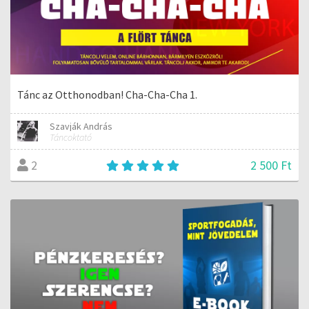
Tánc az Otthonodban! Cha-Cha-Cha 1.
Szavják András
Táncoktató
2 500 Ft
2