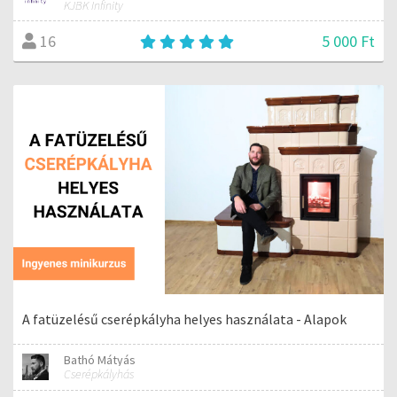
KJBK Infinity
5 000 Ft
16
A fatüzelésű cserépkályha helyes használata - Alapok
Bathó Mátyás
Cserépkályhás