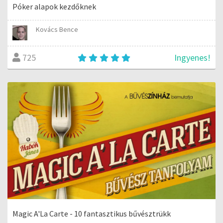
Póker alapok kezdőknek
Kovács Bence
Ingyenes!
725
Magic A'La Carte - 10 fantasztikus bűvésztrükk