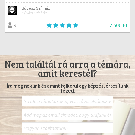
Bűvész Színház
Bűvész Színház
2 500 Ft
9
Nem találtál rá arra a témára,
amit kerestél?
Írd meg nekünk és amint felkerül egy képzés, értesítünk
Téged.