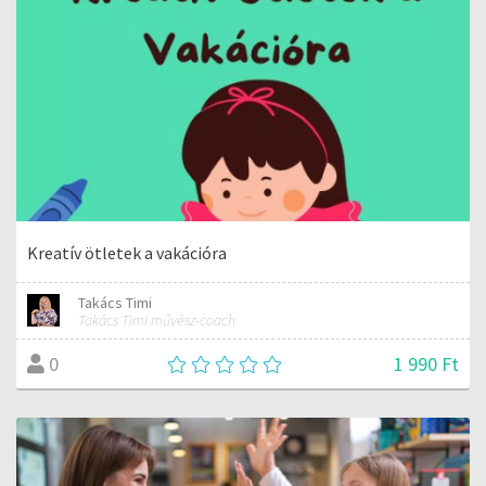
Kreatív ötletek a vakációra
Takács Timi
Takács Timi művész-coach
1 990 Ft
0