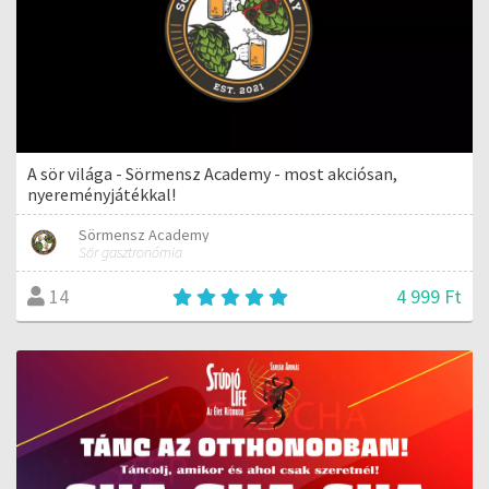
A sör világa - Sörmensz Academy - most akciósan,
nyereményjátékkal!
Sörmensz Academy
Sör gasztronómia
4 999 Ft
14