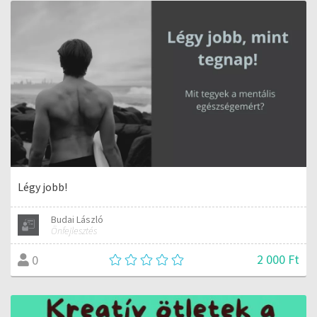
Légy jobb!
Budai László
Önfejlesztés
2 000 Ft
0