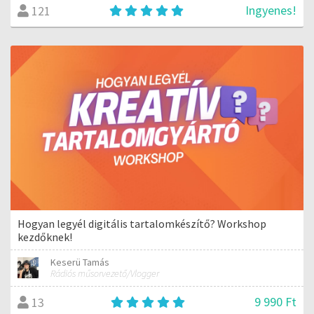
Ingyenes!
121
Hogyan legyél digitális tartalomkészítő? Workshop
kezdőknek!
Keserü Tamás
Rádiós műsorvezető/Vlogger
9 990 Ft
13