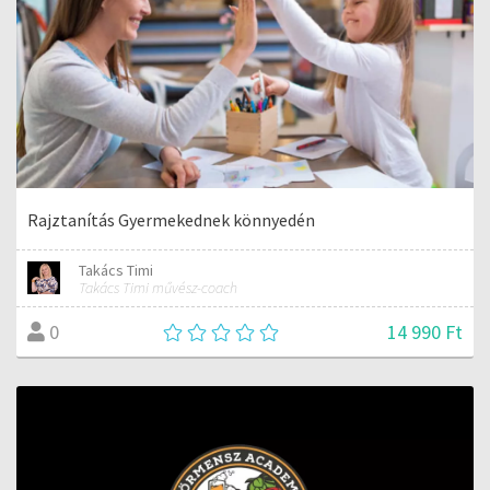
Rajztanítás Gyermekednek könnyedén
Takács Timi
Takács Timi művész-coach
14 990 Ft
0