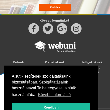
Kövess bennünket!
Rólunk
Oktatóknak
Hallgatóknak
Kapcsolat
Taníts online
Tanulj online
Oktatóink
Webuni blog
Képzések
Webuni Stúdió
A sütik segítenek szolgáltatásaink
biztosításában. Szolgáltatásaink
Info
használatával Te beleegyezel a sütik
Adatkezelési tájékoztató
ÁSZF
használatába.
Bővebb információ
Hirlevél adatkezelési tájékoztató
GYIK
Rendben