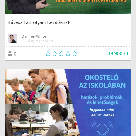
Bűvész Tanfolyam Kezdőknek
Damien White
Bűvész, mentalista
39 900 Ft
0