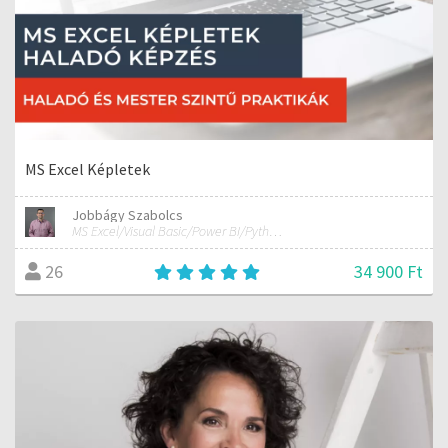
MS Excel Képletek
Jobbágy Szabolcs
MS Excel/Visual Basic/Power BI/Python adatelemzési szakértő
34 900 Ft
26