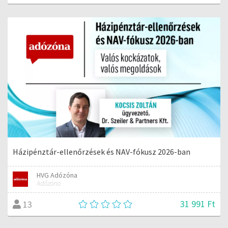
Házipénztár-ellenőrzések és NAV-fókusz 2026-ban
HVG Adózóna
Adózóna
31 991 Ft
13