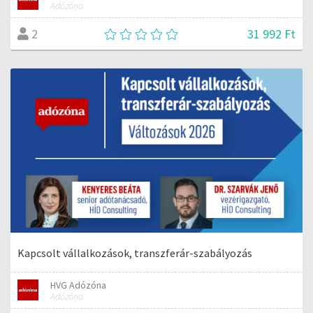
Adózóna
31 992 Ft
2
Kapcsolt vállalkozások, transzferár-szabályozás
HVG Adózóna
Adózóna