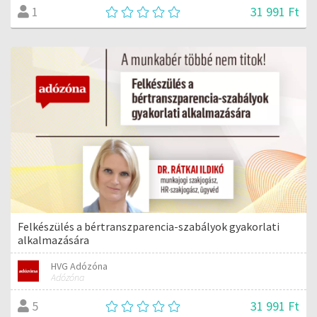
31 991 Ft
1
Felkészülés a bértranszparencia-szabályok gyakorlati
alkalmazására
HVG Adózóna
Adózóna
31 991 Ft
5