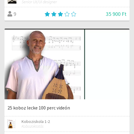
Senior UX/UI designer
35 900 Ft
9
25 koboz lecke 100 perc videón
Koboziskola 1-2
Kobozoktatás