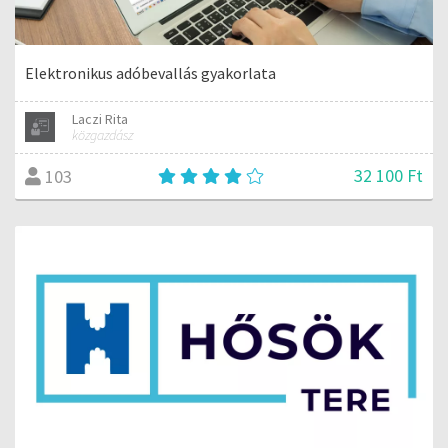
Elektronikus adóbevallás gyakorlata
Laczi Rita
közgazdász
32 100 Ft
103