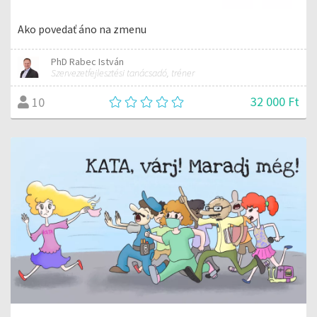
Ako povedať áno na zmenu
PhD Rabec István
Szervezetfejlesztési tanácsadó, tréner
32 000 Ft
10