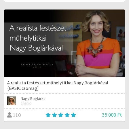
A realista festészet műhelytitkai Nagy Boglárkával
(BASIC csomag)
Nagy Boglárka
Oktató
35 000 Ft
110