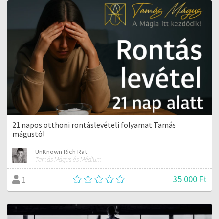
21 napos otthoni rontáslevételi folyamat Tamás
mágustól
UnKnown Rich Rat
Tamás Mágus és Médium
35 000 Ft
1