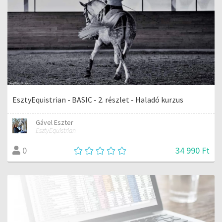
EsztyEquistrian - BASIC - 2. részlet - Haladó kurzus
Gável Eszter
EsztyEquistrian
34 990 Ft
0