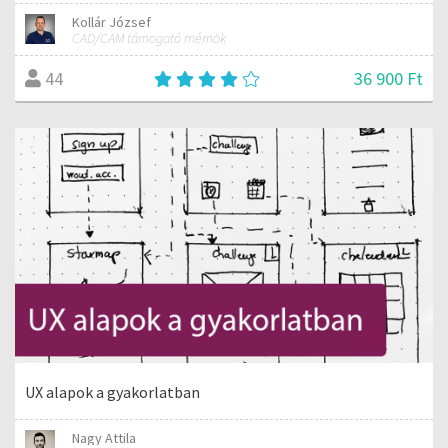
Kollár József
CAD/CAM támogató mérnök
36 900 Ft
44
UX alapok a gyakorlatban
Nagy Attila