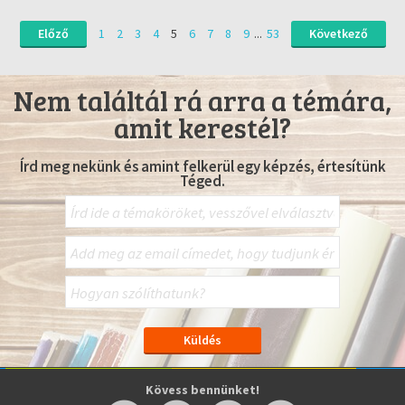
Előző
1
2
3
4
5
6
7
8
9
...
53
Következő
Nem találtál rá arra a témára,
amit kerestél?
Írd meg nekünk és amint felkerül egy képzés, értesítünk
Téged.
Kövess bennünket!