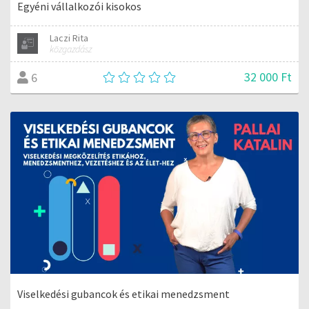
Egyéni vállalkozói kisokos
Laczi Rita
közgazdász
32 000 Ft
6
Viselkedési gubancok és etikai menedzsment