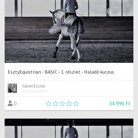
EsztyEquistrian - BASIC - 1. részlet - Haladó kurzus
Gável Eszter
EsztyEquistrian
34 990 Ft
0