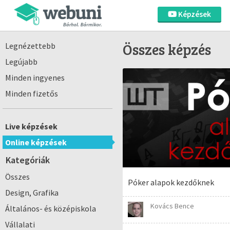
Képzések
Összes képzés
Legnézettebb
Legújabb
Minden ingyenes
Minden fizetős
Live képzések
Online képzések
Kategóriák
Összes
Póker alapok kezdőknek
Design, Grafika
Kovács Bence
Általános- és középiskola
Vállalati