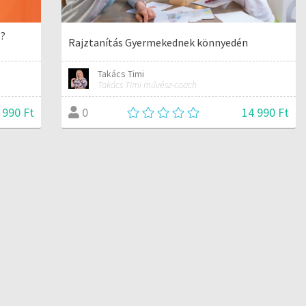
ő?
Rajztanítás Gyermekednek könnyedén
Takács Timi
Takács Timi művész-coach
 990 Ft
14 990 Ft
0