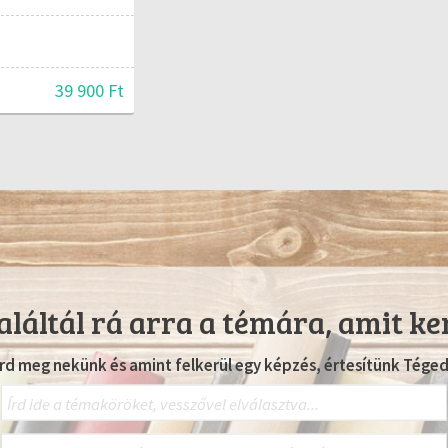
39 900 Ft
láltál rá arra a témára, amit ke
Írd meg nekünk és amint felkerül egy képzés, értesítünk Téged