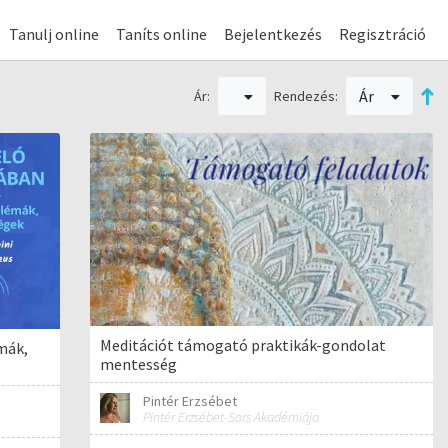
Tanulj online
Taníts online
Bejelentkezés
Regisztráció
Ár
Ár:
Rendezés:
Meditációt támogató praktikák-gondolat
mák,
mentesség
Pintér Erzsébet
Pintér Erzsébet-Sors Akadémiája