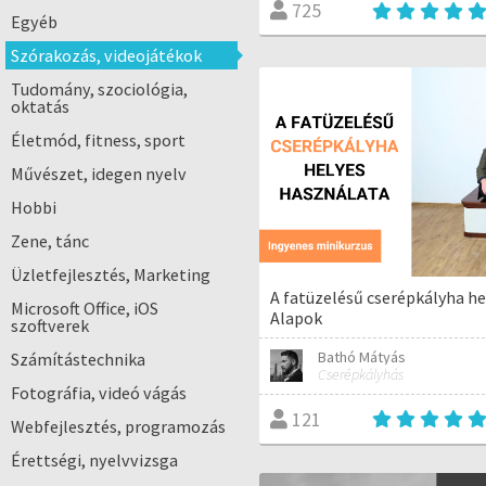
725
Egyéb
Szórakozás, videojátékok
Tudomány, szociológia,
oktatás
Életmód, fitness, sport
Művészet, idegen nyelv
Hobbi
Zene, tánc
Üzletfejlesztés, Marketing
A fatüzelésű cserépkályha he
Microsoft Office, iOS
Alapok
szoftverek
Bathó Mátyás
Számítástechnika
Cserépkályhás
Fotográfia, videó vágás
121
Webfejlesztés, programozás
Érettségi, nyelvvizsga