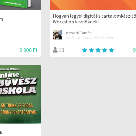
Hogyan legyél digitális tartalomkészít
em
Workshop kezdőknek!
Keserü Tamás
Rádiós műsorvezető/Vlogger
9 900 Ft
9
13
k