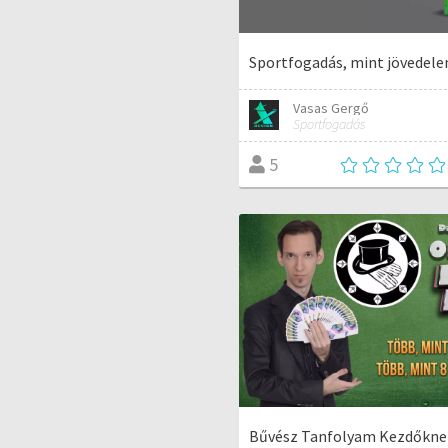
Sportfogadás, mint jövedel
Vasas Gergő
Sportfogadás
5
Bűvész Tanfolyam Kezdőkne