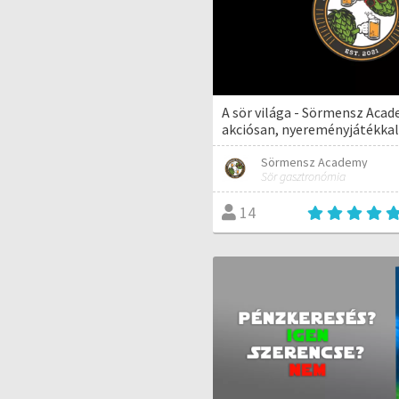
A sör világa - Sörmensz Aca
akciósan, nyereményjátékkal
Sörmensz Academy
Sör gasztronómia
14