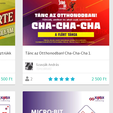
sztrükk
Tánc az Otthonodban! Cha-Cha-Cha 1.
Szavják András
Táncoktató
 500 Ft
2 500 Ft
2