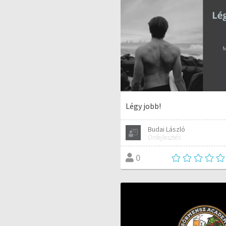
Légy jobb!
Budai László
Önfejlesztés
0