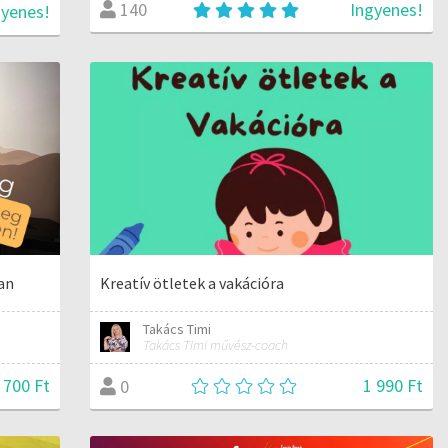
Ingyenes!
140
gyenes!
ban
Kreatív ötletek a vakációra
Takács Timi
Takács Timi művész-coach
 700 Ft
1 990 Ft
0