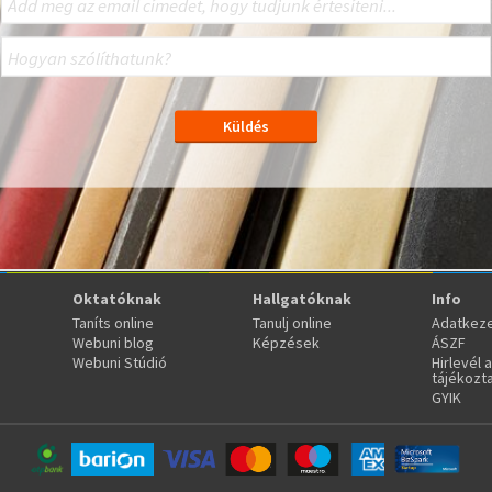
Oktatóknak
Hallgatóknak
Info
Taníts online
Tanulj online
Adatkeze
Webuni blog
Képzések
ÁSZF
Webuni Stúdió
Hirlevél 
tájékozt
GYIK