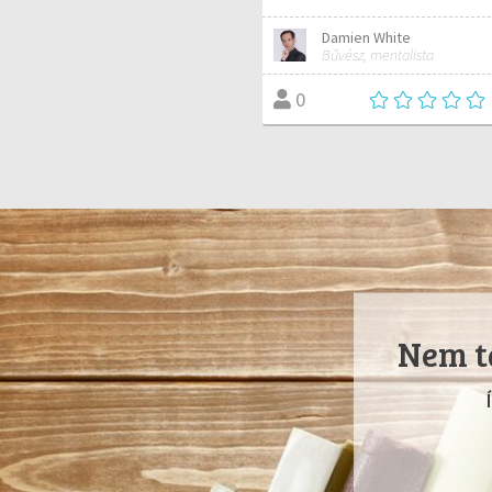
Damien White
Bűvész, mentalista
0
Nem ta