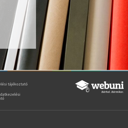
lési tájékoztató
adatkezelési
ató