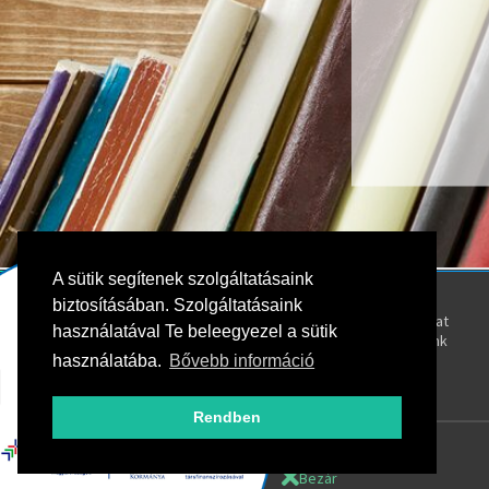
A sütik segítenek szolgáltatásaink
Kövess bennünket!
Rólunk
biztosításában. Szolgáltatásaink
Kapcsolat
használatával Te beleegyezel a sütik
Oktatóink
használatába.
Bővebb információ
Rendben
Bezár