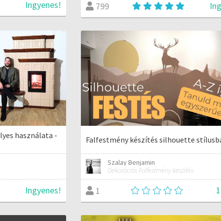
Ingyenes!
In
799
lyes használata -
Falfestmény készítés silhouette stílus
Szalay Benjamin
Dekorációs Falfestmény készítés
Ingyenes!
1
1