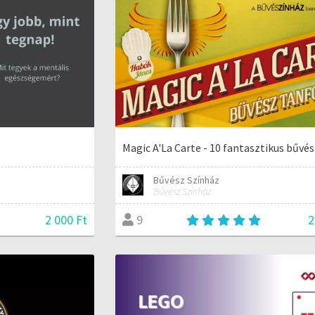
Magic A'La Carte - 10 fantasztikus bűvé
Bűvész Színház
Bűvész Színház
2 000 Ft
2
9