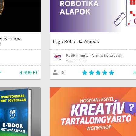
demy - most
Lego Robotika Alapok
!
KJBK Infinity - Online képzések
KJBK Infinity
4 999 Ft
5
16