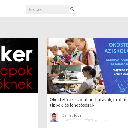
Okosteló az iskolában: hatások, problé
tippek, és lehetőségek
Dániel Tóth
Pszichológus, tréner, youtuber