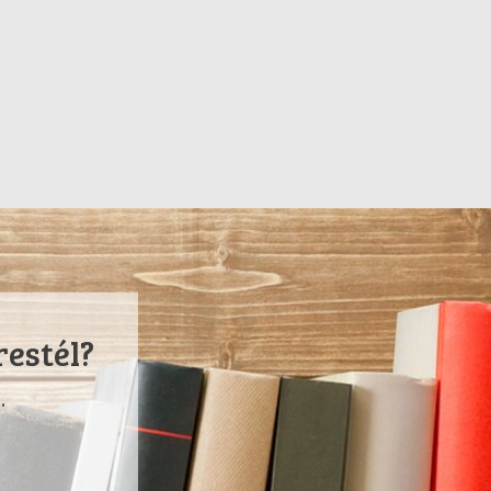
restél?
.