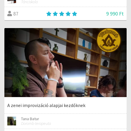
Tánciskola
9 990 Ft
87
A zenei improvizáció alapjai kezdőknek
Tana Batur
Doromb-terapeuta