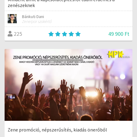
zenészeknek
Bánkuti Dani
Zeneipar szakértő
49 900 Ft
225
Zene promóció, népszerűsítés, kiadás önerőből