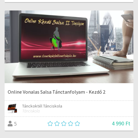
Online Vonalas Salsa Tánctanfolyam - Kezdő 2
Tánckoktél Tánciskola
Tánciskola
4 990 Ft
5