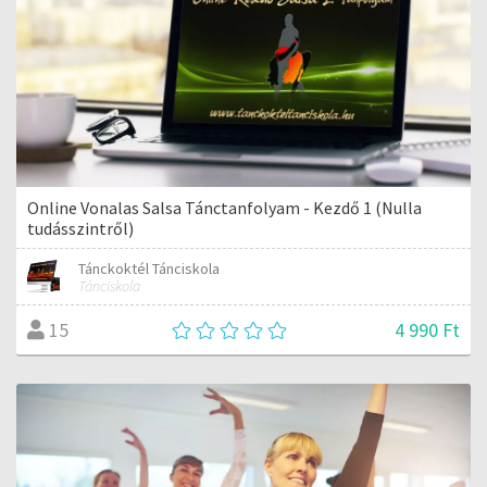
Online Vonalas Salsa Tánctanfolyam - Kezdő 1 (Nulla
tudásszintről)
Tánckoktél Tánciskola
Tánciskola
4 990 Ft
15