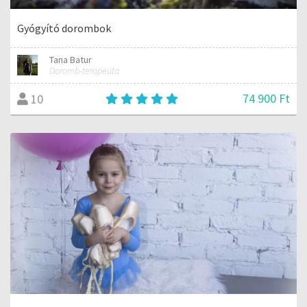
Gyógyító dorombok
Tana Batur
Doromb-terapeuta
74 900 Ft
10