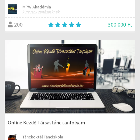
MPW Akadémia
kurzusok zenészeknek
300 000 Ft
200
Online Kezdő Társastánc tanfolyam
Tánckoktél Tánciskola