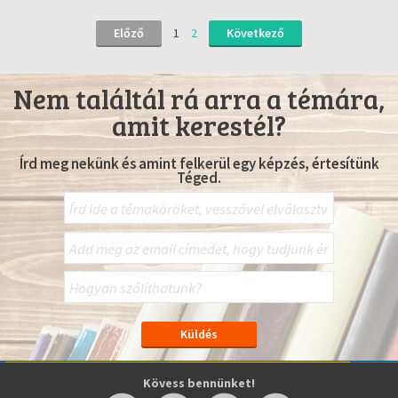
Előző
1
2
Következő
Nem találtál rá arra a témára,
amit kerestél?
Írd meg nekünk és amint felkerül egy képzés, értesítünk
Téged.
Kövess bennünket!