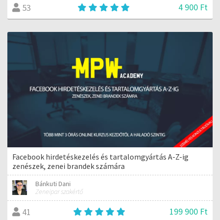
4 900 Ft
53
Facebook hirdetéskezelés és tartalomgyártás A-Z-ig
zenészek, zenei brandek számára
Bánkuti Dani
Zeneipar szakértő
199 900 Ft
41