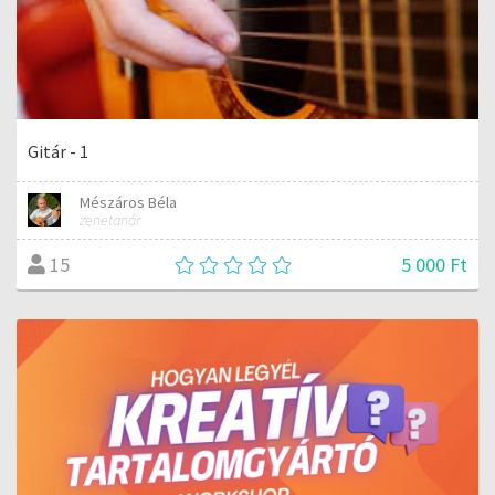
Gitár - 1
Mészáros Béla
zenetanár
5 000 Ft
15