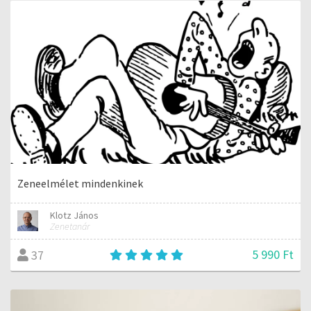
Zeneelmélet mindenkinek
Klotz János
Zenetanár
5 990 Ft
37