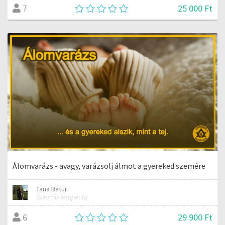
25 000 Ft
7
Álomvarázs - avagy, varázsolj álmot a gyereked szemére
Tana Batur
Doromb-terapeuta
29 900 Ft
6