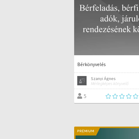
Bérkönyvelés
Szanyi Ágnes
Mérlegképes könyvelő
5