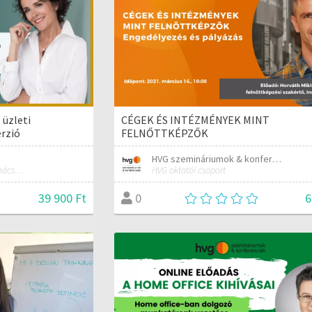
üzleti
CÉGEK ÉS INTÉZMÉNYEK MINT
rzió
FELNŐTTKÉPZŐK
HVG szemináriumok & konferenciák
kommunikációs tréner és tanácsadó
HVG oktatói csoport
39 900 Ft
6
0