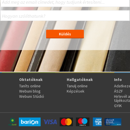
Oktatóknak
Hallgatóknak
Info
Taníts online
Tanulj online
Adatkeze
Webuni blog
Képzések
ÁSZF
Webuni Stúdió
Hirlevél 
tájékozt
GYIK