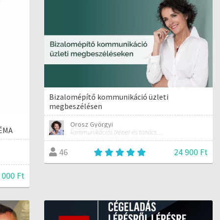
Bizalomépítő kommunikáció üzleti
megbeszélésen
Orosz Györgyi
NÉMA
kommunikációs tréner és tanácsadó
24 900 Ft
46
 000 Ft