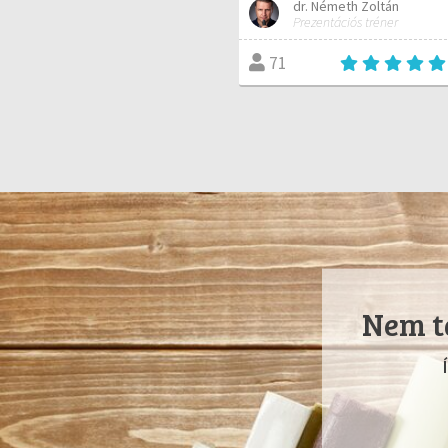
dr. Németh Zoltán
Prezentációs tréner
71
Nem ta