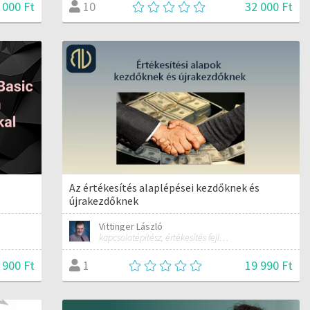
 000 Ft
32 000 Ft
10
Az értékesítés alaplépései kezdőknek és
újrakezdőknek
Vittinger László
kapcsolatépítész, értékesítés fejlesztő
 900 Ft
19 990 Ft
1