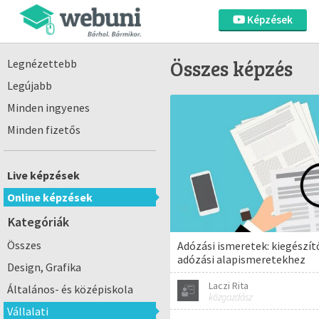
Képzések
Összes képzés
Legnézettebb
Legújabb
Minden ingyenes
Minden fizetős
Live képzések
Online képzések
Kategóriák
Összes
Adózási ismeretek: kiegészít
adózási alapismeretekhez
Design, Grafika
Laczi Rita
Általános- és középiskola
közgazdász
Vállalati