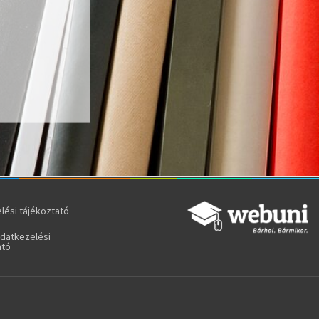
lési tájékoztató
adatkezelési
ató