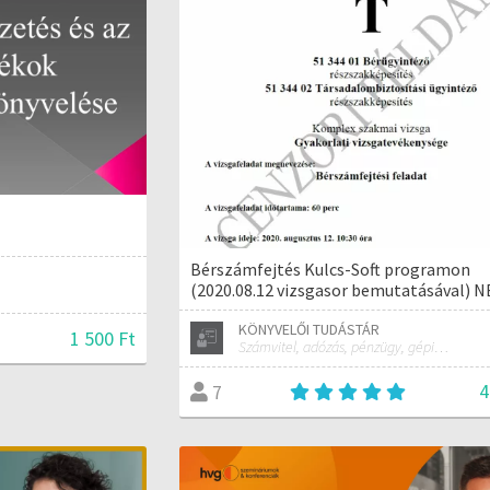
Bérszámfejtés Kulcs-Soft programon
(2020.08.12 vizsgasor bemutatásával) 
KÖNYVELŐI TUDÁSTÁR
1 500 Ft
Számvitel, adózás, pénzügy, gépi könyvelés bevallás gyakorlat
4
7