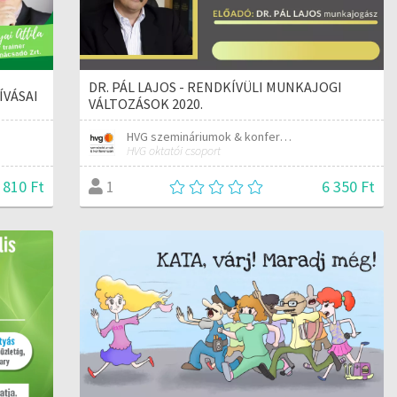
DR. PÁL LAJOS - RENDKÍVÜLI MUNKAJOGI
HÍVÁSAI
VÁLTOZÁSOK 2020.
HVG szemináriumok & konferenciák
HVG oktatói csoport
 810 Ft
6 350 Ft
1