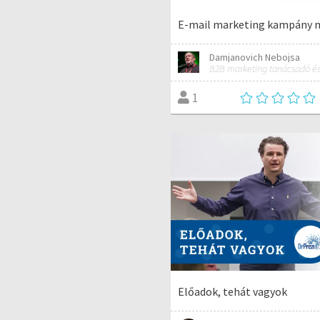
E-mail marketing kampány 
Damjanovich Nebojsa
B2B marketing tanácsadó és
1
Előadok, tehát vagyok