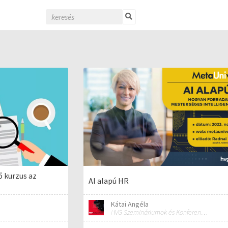
ő kurzus az
AI alapú HR
Kátai Angéla
HVG Szemináriumok és Konferenciák