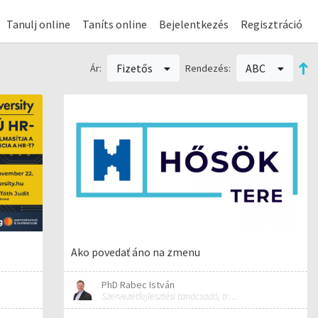
Tanulj online
Taníts online
Bejelentkezés
Regisztráció
Fizetős
ABC
Ár:
Rendezés:
Ako povedať áno na zmenu
PhD Rabec István
Szervezetfejlesztési tanácsadó, tréner