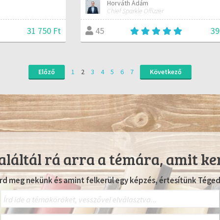
Horváth Ádám
Chief Sparkle Offizzer
31 750 Ft
39
45
Előző
1
2
3
4
5
6
7
Következő
láltál rá arra a témára, amit ke
Írd meg nekünk és amint felkerül egy képzés, értesítünk Téged