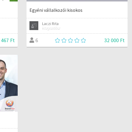
Egyéni vállalkozói kisokos
Laczi Rita
közgazdász
 467 Ft
32 000 Ft
6