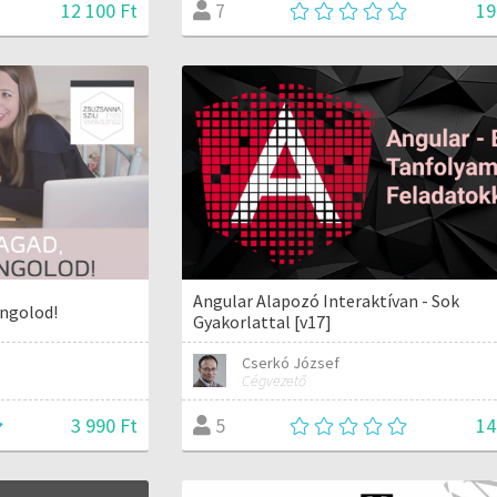
12 100 Ft
19
7
Angular Alapozó Interaktívan - Sok
angolod!
Gyakorlattal [v17]
Cserkó József
Cégvezető
3 990 Ft
14
5