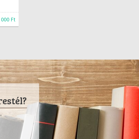
 000 Ft
restél?
.