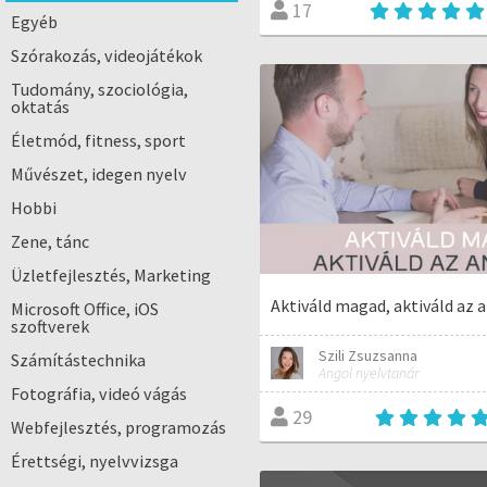
17
Egyéb
Szórakozás, videojátékok
Tudomány, szociológia,
oktatás
Életmód, fitness, sport
Művészet, idegen nyelv
Hobbi
Zene, tánc
Üzletfejlesztés, Marketing
Aktiváld magad, aktiváld az 
Microsoft Office, iOS
szoftverek
Szili Zsuzsanna
Számítástechnika
Angol nyelvtanár
Fotográfia, videó vágás
29
Webfejlesztés, programozás
Érettségi, nyelvvizsga