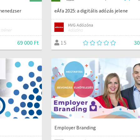
menedzser
eÁfa 2025: a digitális adózás jelene
HVG Adózóna
 tréner
Adózóna
69 000 Ft
30
15
Employer Branding