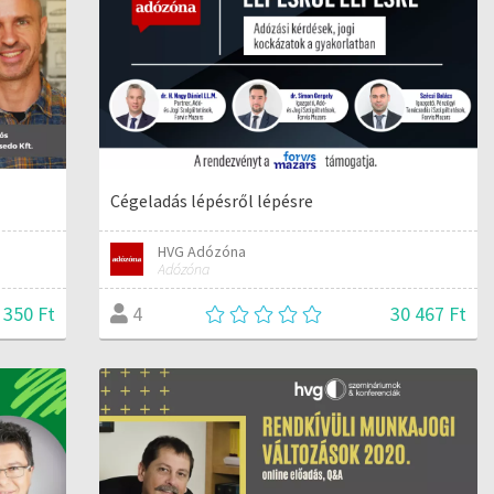
Cégeladás lépésről lépésre
HVG Adózóna
Adózóna
 350 Ft
30 467 Ft
4