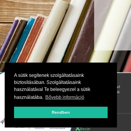
A sütik segítenek szolgáltatásaink
Kövess bennünket!
Rólunk
biztosításában. Szolgáltatásaink
Kapcsolat
használatával Te beleegyezel a sütik
Oktatóink
használatába.
Bővebb információ
Rendben
Bezár