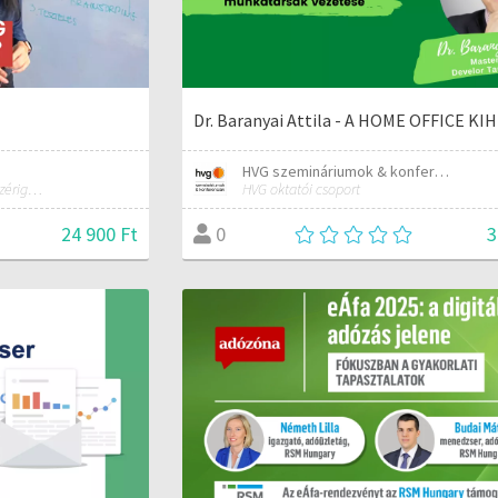
Dr. Baranyai Attila - A HOME OFFICE KI
HVG szemináriumok & konferenciák
Design Thinking tréner, IT vezérigazgató
HVG oktatói csoport
24 900 Ft
3
0