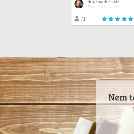
dr. Németh Zoltán
Prezentációs tréner
71
Nem ta