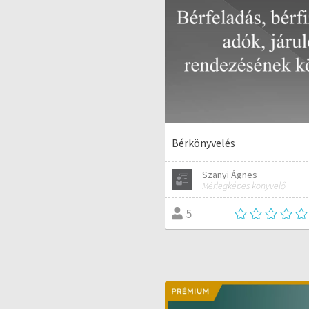
Bérkönyvelés
Szanyi Ágnes
Mérlegképes könyvelő
5