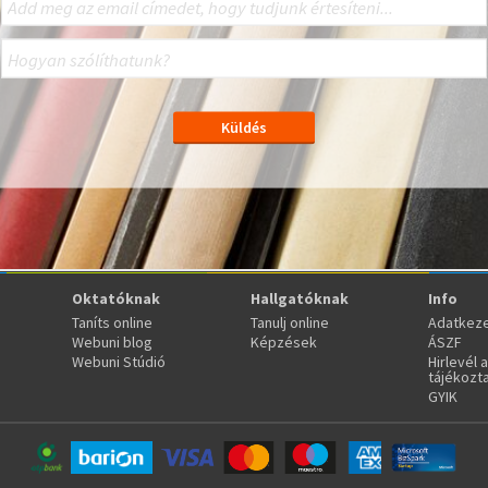
Oktatóknak
Hallgatóknak
Info
Taníts online
Tanulj online
Adatkeze
Webuni blog
Képzések
ÁSZF
Webuni Stúdió
Hirlevél 
tájékozt
GYIK