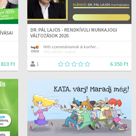
DR. PÁL LAJOS - RENDKÍVÜLI MUNKAJOGI
HÍVÁSAI
VÁLTOZÁSOK 2020.
HVG szemináriumok & konferenciák
HVG oktatói csoport
 810 Ft
6 350 Ft
1