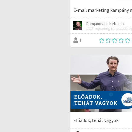
E-mail marketing kampány 
Damjanovich Nebojsa
B2B marketing tanácsadó és
1
Előadok, tehát vagyok