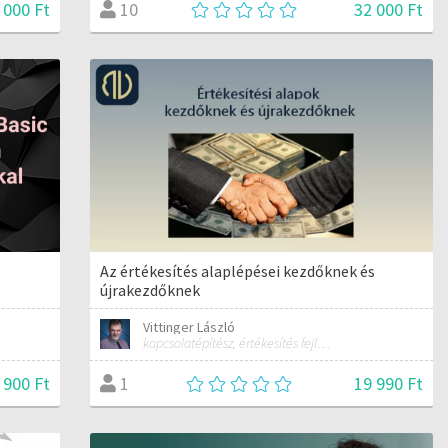
 000 Ft
32 000 Ft
10
Az értékesítés alaplépései kezdőknek és
újrakezdőknek
Vittinger László
kapcsolatépítész, értékesítés fejlesztő
 900 Ft
19 990 Ft
1