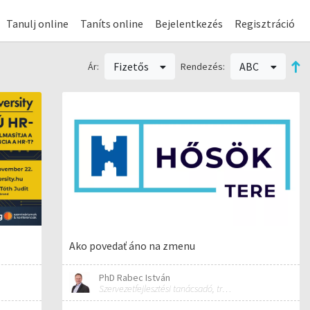
Tanulj online
Taníts online
Bejelentkezés
Regisztráció
Fizetős
ABC
Ár:
Rendezés:
Ako povedať áno na zmenu
PhD Rabec István
Szervezetfejlesztési tanácsadó, tréner