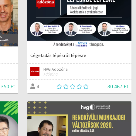
Cégeladás lépésről lépésre
HVG Adózóna
Adózóna
 350 Ft
30 467 Ft
4