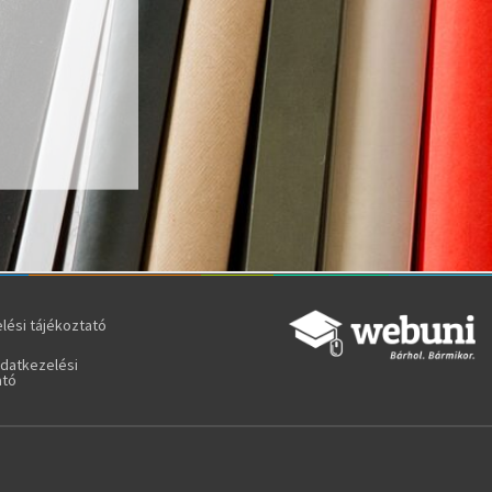
lési tájékoztató
adatkezelési
ató