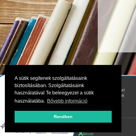
A sütik segítenek szolgáltatásaink
Kövess bennünket!
Rólunk
biztosításában. Szolgáltatásaink
Kapcsolat
használatával Te beleegyezel a sütik
Oktatóink
használatába.
Bővebb információ
Rendben
Bezár