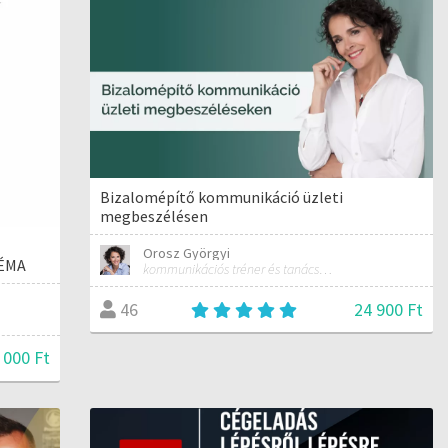
Bizalomépítő kommunikáció üzleti
megbeszélésen
Orosz Györgyi
NÉMA
kommunikációs tréner és tanácsadó
24 900 Ft
46
 000 Ft