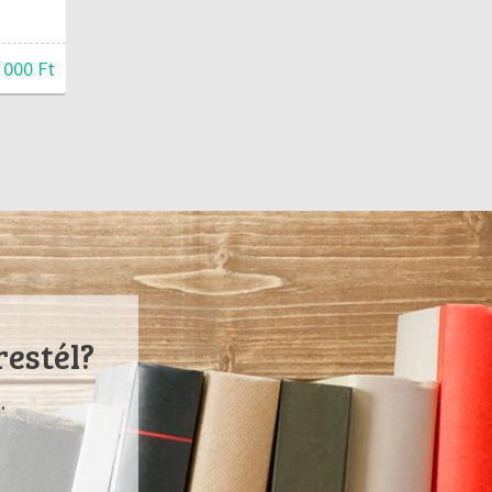
 000 Ft
restél?
.