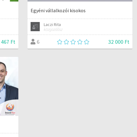
Egyéni vállalkozói kisokos
Laczi Rita
közgazdász
 467 Ft
32 000 Ft
6