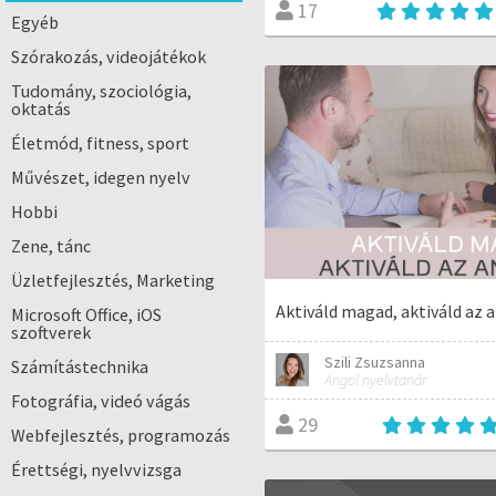
17
Egyéb
Szórakozás, videojátékok
Tudomány, szociológia,
oktatás
Életmód, fitness, sport
Művészet, idegen nyelv
Hobbi
Zene, tánc
Üzletfejlesztés, Marketing
Aktiváld magad, aktiváld az 
Microsoft Office, iOS
szoftverek
Szili Zsuzsanna
Számítástechnika
Angol nyelvtanár
Fotográfia, videó vágás
29
Webfejlesztés, programozás
Érettségi, nyelvvizsga