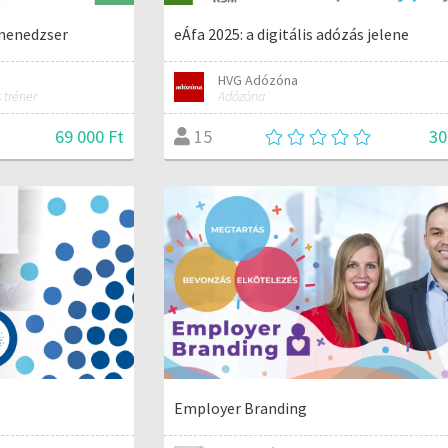
menedzser
eÁfa 2025: a digitális adózás jelene
HVG Adózóna
 tréner
Adózóna
69 000 Ft
30
15
Employer Branding