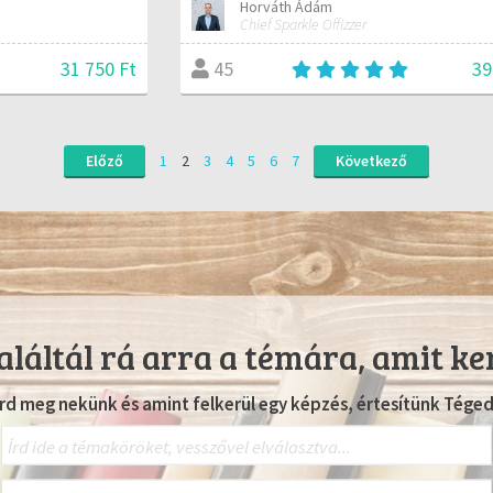
Horváth Ádám
Chief Sparkle Offizzer
31 750 Ft
39
45
Előző
1
2
3
4
5
6
7
Következő
láltál rá arra a témára, amit ke
Írd meg nekünk és amint felkerül egy képzés, értesítünk Téged