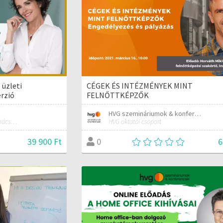
üzleti
CÉGEK ÉS INTÉZMÉNYEK MINT
rzió
FELNŐTTKÉPZŐK
HVG szemináriumok & konferenciák
kommunikációs tréner és tanácsadó
HVG oktatói csoport
39 900 Ft
6
0