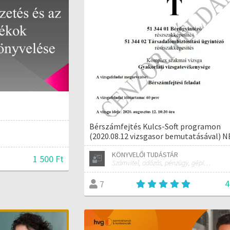
Bérszámfejtés Kulcs-Soft programon
(2020.08.12 vizsgasor bemutatásával) 
KÖNYVELŐI TUDÁSTÁR
1 500 Ft
Számvitel, adózás, pénzügy, gépi könyvelés bevallás gyakorlat
4
7