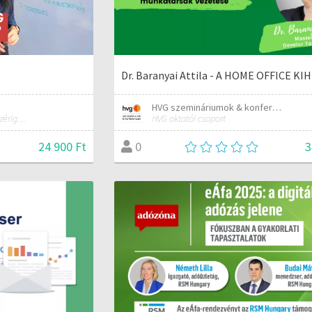
Dr. Baranyai Attila - A HOME OFFICE KI
HVG szemináriumok & konferenciák
Design Thinking tréner, IT vezérigazgató
HVG oktatói csoport
24 900 Ft
3
0