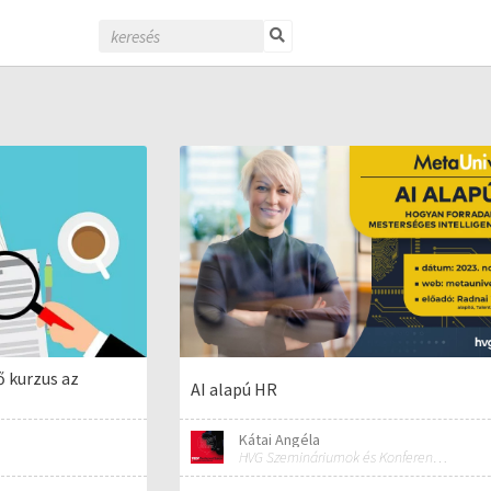
ő kurzus az
AI alapú HR
Kátai Angéla
HVG Szemináriumok és Konferenciák