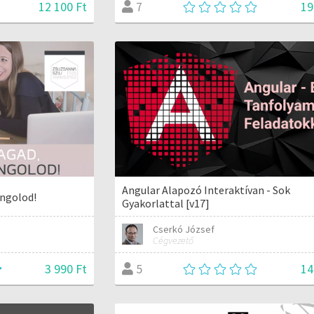
12 100 Ft
19
7
Angular Alapozó Interaktívan - Sok
angolod!
Gyakorlattal [v17]
Cserkó József
Cégvezető
3 990 Ft
14
5