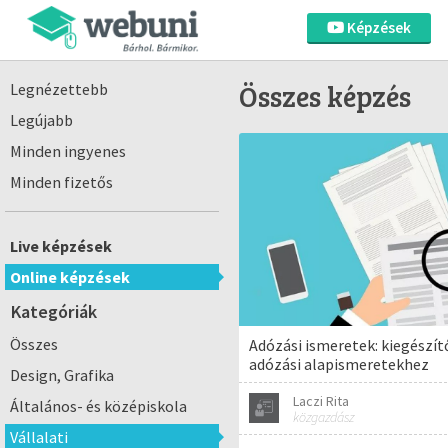
Képzések
Összes képzés
Legnézettebb
Legújabb
Minden ingyenes
Minden fizetős
Live képzések
Online képzések
Kategóriák
Összes
Adózási ismeretek: kiegészít
adózási alapismeretekhez
Design, Grafika
Laczi Rita
Általános- és középiskola
közgazdász
Vállalati