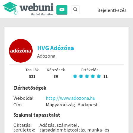
Bejelentkezés
HVG Adózóna
Adózóna
Tanulók
Képzések
Értékelés
531
30
11
Elérhetőségek
Weboldal:
http://www.adozona.hu
Cím:
Magyarország, Budapest
Szakmai tapasztalat
Oktatási
Adózás, számvitel,
területek:
társadalombiztosítás, munka- és