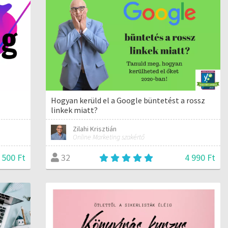
Hogyan kerüld el a Google büntetést a rossz
linkek miatt?
Zilahi Krisztián
Online Marketing szakértő
 500 Ft
4 990 Ft
32