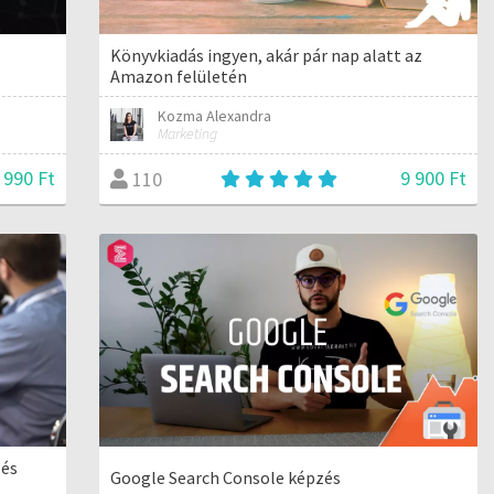
z
Könyvkiadás ingyen, akár pár nap alatt az
Amazon felületén
Kozma Alexandra
Marketing
 990 Ft
9 900 Ft
110
 és
Google Search Console képzés