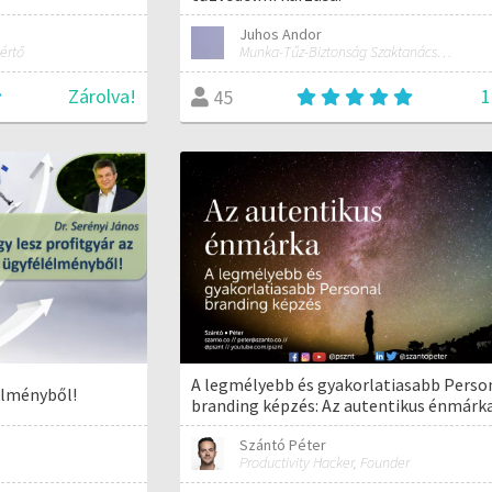
Juhos Andor
értő
Munka-Tűz-Biztonság Szaktanácsadó Iroda
Zárolva!
1
45
A legmélyebb és gyakorlatiasabb Perso
lélményből!
branding képzés: Az autentikus énmárk
Szántó Péter
Productivity Hacker, Founder