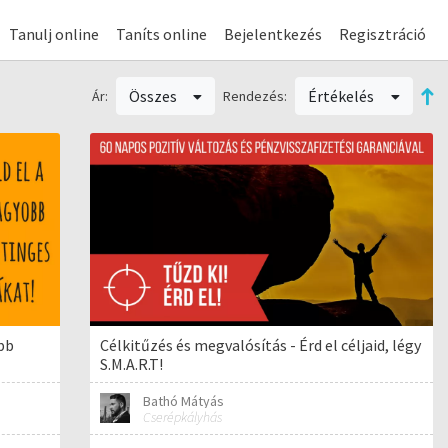
Tanulj online
Taníts online
Bejelentkezés
Regisztráció
Összes
Értékelés
Ár:
Rendezés:
obb
Célkitűzés és megvalósítás - Érd el céljaid, légy
S.M.A.R.T!
Bathó Mátyás
Cserépkályhás