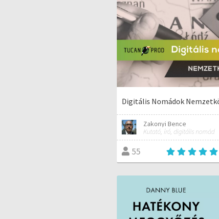
Digitális Nomádok Nemzetk
Zakonyi Bence
Kutató, író, digitális nomád
55