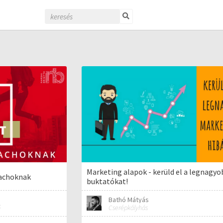
Marketing alapok - kerüld el a legnagy
oachoknak
buktatókat!
Bathó Mátyás
ő
Cserépkályhás