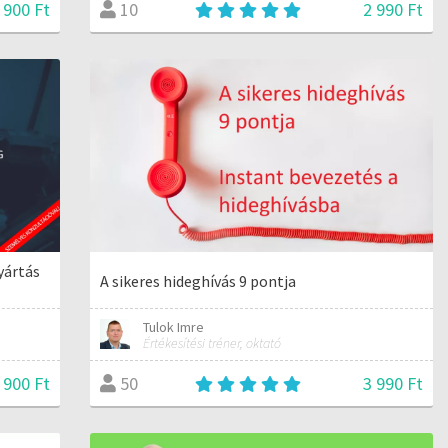
 900 Ft
2 990 Ft
10
yártás
A sikeres hideghívás 9 pontja
a
Tulok Imre
Értékesítési tréner, oktató
 900 Ft
3 990 Ft
50