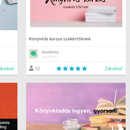
Könyvírás kurzus szakértőknek
Akadémia
Akadémia
árolva!
Zárolva!
52