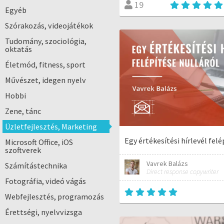
19
Egyéb
Szórakozás, videojátékok
Tudomány, szociológia,
oktatás
Életmód, fitness, sport
Művészet, idegen nyelv
Hobbi
Zene, tánc
Üzletfejlesztés, Marketing
Egy értékesítési hírlevél felé
Microsoft Office, iOS
szoftverek
Vavrek Balázs
Számítástechnika
Direct response copywriter
Fotográfia, videó vágás
Webfejlesztés, programozás
Érettségi, nyelvvizsga