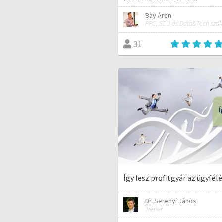
Bay Áron
PPC, SEO és Data&Tech szak
31
Így lesz profitgyár az ügyfé
Dr. Serényi János
Tréner