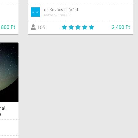
dr. Kovács t Lóránt
kovacslorant.hu
 800 Ft
2 490 Ft
105
nal
a