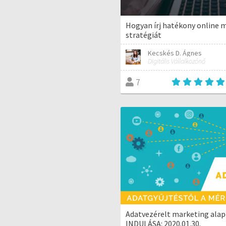
Hogyan írj hatékony online 
stratégiát
Kecskés D. Ágnes
Digitális Vállalkozónő
7
Adatvezérelt marketing alap
INDULÁSA: 2020.01.30.