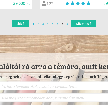
39 000 Ft
29
122
Előző
1
2
3
4
5
6
7
8
Következő
láltál rá arra a témára, amit ke
Írd meg nekünk és amint felkerül egy képzés, értesítünk Téged