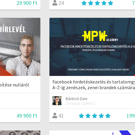
29 900 Ft
7
24
Facebook hirdetéskezelés és tartalomg
pítése nulláról
A-Z-ig zenészek, zenei brandek számár
Bánkuti Dani
Zeneipar szakértő
49 900 Ft
199
41