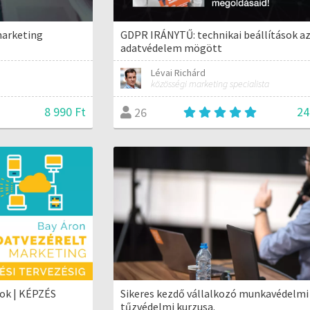
marketing
GDPR IRÁNYTŰ: technikai beállítások a
adatvédelem mögött
Lévai Richárd
közösségi marketing specialista
8 990 Ft
24
26
ok | KÉPZÉS
Sikeres kezdő vállalkozó munkavédelmi
tűzvédelmi kurzusa.