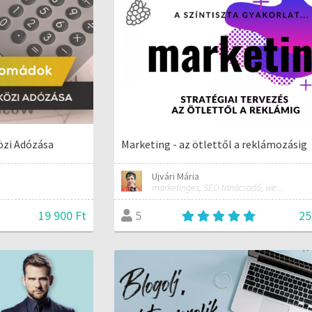
özi Adózása
Marketing - az ötlettől a reklámozásig
Ujvári Mária
marketinges, SEO tanácsadó, webdesigner
19 900 Ft
25
5