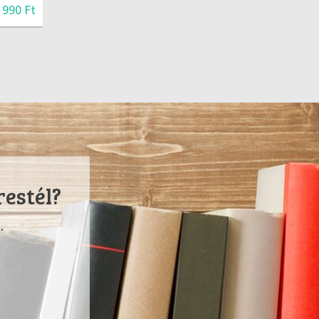
 990 Ft
restél?
.