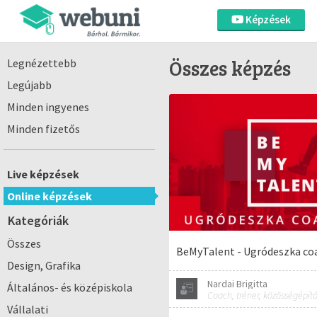
Képzések
Összes képzés
Legnézettebb
Legújabb
Minden ingyenes
Minden fizetős
Live képzések
Online képzések
Kategóriák
Összes
BeMyTalent - Ugródeszka c
Design, Grafika
Nardai Brigitta
Általános- és középiskola
Coach, tréner, közösségépít
Vállalati