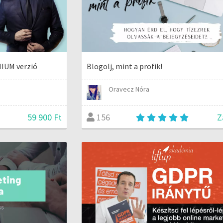
IUM verzió
Blogolj, mint a profik!
Oravecz Nóra
59 900 Ft
Z
156