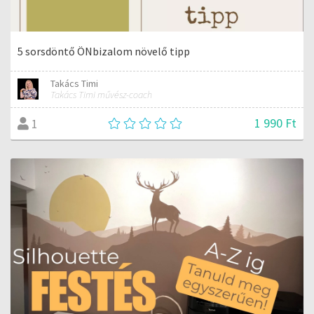
5 sorsdöntő ÖNbizalom növelő tipp
Takács Timi
Takács Timi művész-coach
1 990 Ft
1