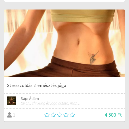
Stresszoldás 2. emésztés jóga
Sápi Ádám
tai chi, chi kung és jóga oktató, mozgásterapeuta, buddhista tanító
4 500 Ft
1