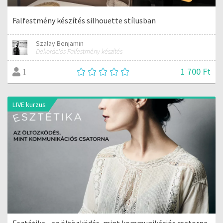
Falfestmény készítés silhouette stílusban
Szalay Benjamin
Dekorációs Falfestmény készítés
1 700 Ft
1
LIVE kurzus
Esztétika - az öltözködés, mint kommunikációs csatorna