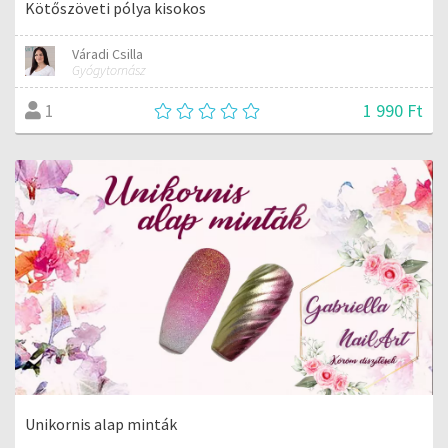
Kötőszöveti pólya kisokos
Váradi Csilla
Gyógytornász
1 990 Ft
1
Unikornis alap minták