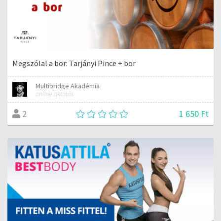
Megszólal a bor: Tarjányi Pince + bor
Multibridge Akadémia
online oktatás
1 650 Ft
2