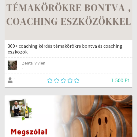
300+ coaching kérdés témakörökre bontva és coaching
eszközök
Zentai Vivien
-
1 500 Ft
1