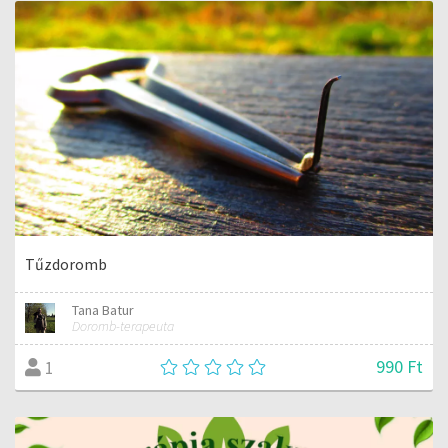
Tűzdoromb
Tana Batur
Doromb-terapeuta
990 Ft
1