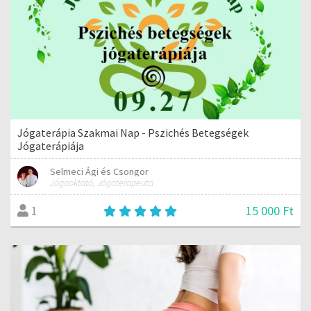
Jógaterápia Szakmai Nap - Pszichés Betegségek
Jógaterápiája
Selmeci Ági és Csongor
Jógaoktató, Jógaterapeuta
15 000 Ft
1