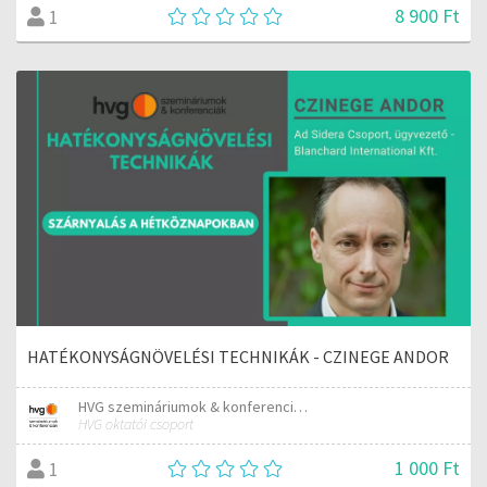
8 900 Ft
1
HATÉKONYSÁGNÖVELÉSI TECHNIKÁK - CZINEGE ANDOR
HVG szemináriumok & konferenciák
HVG oktatói csoport
1 000 Ft
1