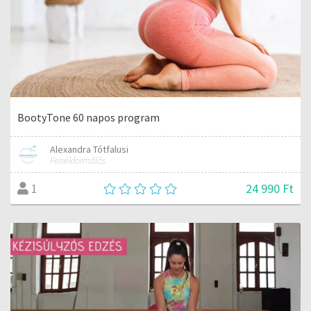
BootyTone 60 napos program
Alexandra Tótfalusi
Fenékformálás
24 990 Ft
1