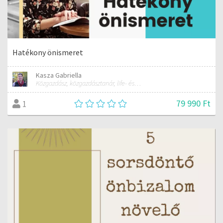
Hatékony önismeret
Kasza Gabriella
Közgazdász, közgazdásztanár, life- és business coach
79 990 Ft
1