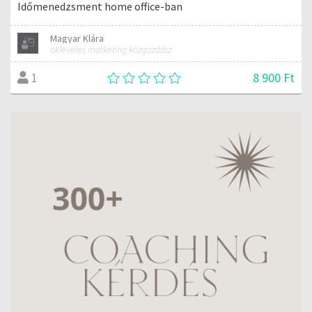
Időmenedzsment home office-ban
Magyar Klára
okleveles marketing közgazdász
8 900 Ft
1