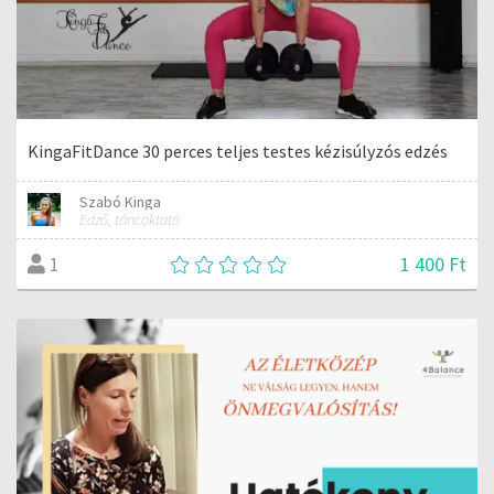
KingaFitDance 30 perces teljes testes kézisúlyzós edzés
Szabó Kinga
Edző, táncoktató
1 400 Ft
1