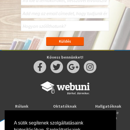
Kövess bennünket!
Rólunk
Oktatóknak
Hallgatóknak
Kapcsolat
Taníts online
Tanulj online
Oktatóink
Webuni blog
Képzések
A sütik segítenek szolgáltatásaink
Webuni Stúdió
biztosításában. Szolgáltatásaink