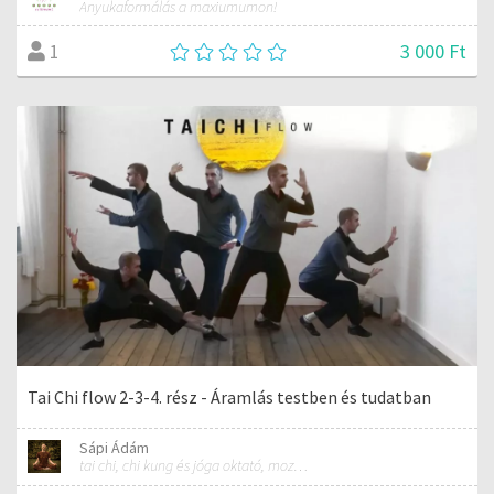
Anyukaformálás a maxiumumon!
3 000 Ft
1
Tai Chi flow 2-3-4. rész - Áramlás testben és tudatban
Sápi Ádám
tai chi, chi kung és jóga oktató, mozgásterapeuta, buddhista tanító