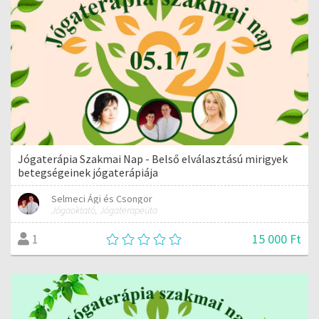
Jógaterápia Szakmai Nap - Belső elválasztású mirigyek
betegségeinek jógaterápiája
Selmeci Ági és Csongor
Jógaoktató, Jógaterapeuta
15 000 Ft
1