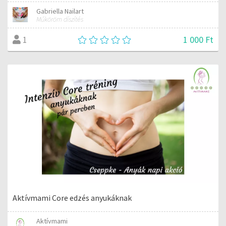
Gabriella Nailart
Műköröm díszítés
1 000 Ft
1
Aktívmami Core edzés anyukáknak
Aktívmami