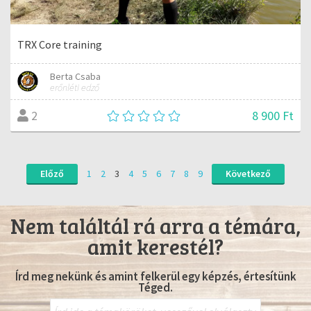
TRX Core training
Berta Csaba
erőnléti edző
8 900 Ft
2
Előző
1
2
3
4
5
6
7
8
9
Következő
Nem találtál rá arra a témára,
amit kerestél?
Írd meg nekünk és amint felkerül egy képzés, értesítünk
Téged.