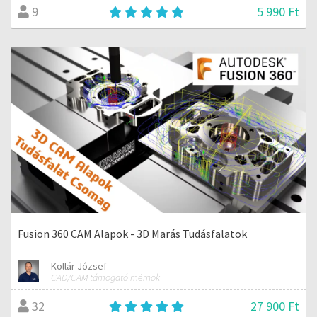
5 990 Ft
9
Fusion 360 CAM Alapok - 3D Marás Tudásfalatok
Kollár József
CAD/CAM támogató mérnök
27 900 Ft
32