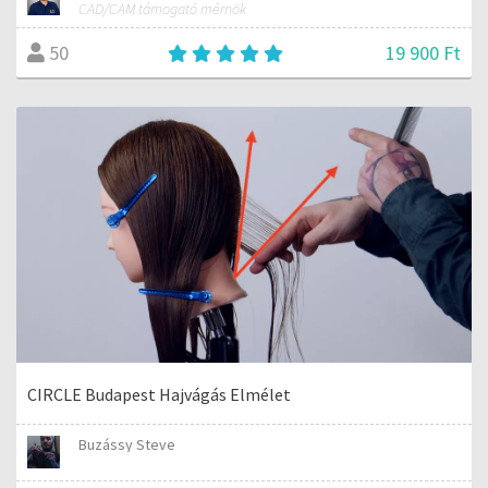
CAD/CAM támogató mérnök
19 900 Ft
50
CIRCLE Budapest Hajvágás Elmélet
Buzássy Steve