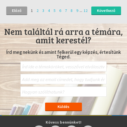
Előző
1
2
3
4
5
6
7
8
9
...
12
Következő
Nem találtál rá arra a témára,
amit kerestél?
Írd meg nekünk és amint felkerül egy képzés, értesítünk
Téged.
Kövess bennünket!