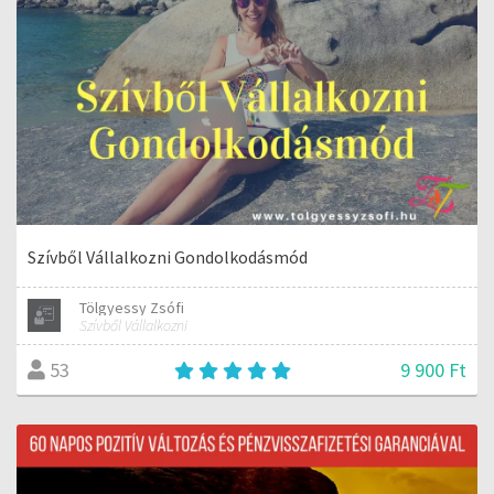
Szívből Vállalkozni Gondolkodásmód
Tölgyessy Zsófi
Szívből Vállalkozni
9 900 Ft
53