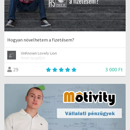
Hogyan növelhetem a fizetésem?
UnKnown Lovely Lion
Korai nyugdíjas
3 000 Ft
29