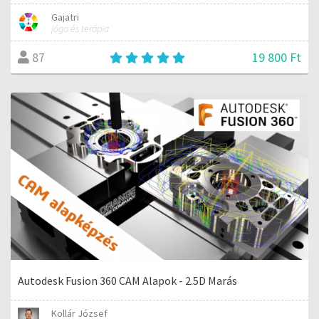
Gajatri
jóga és terápia
19 800 Ft
87
Autodesk Fusion 360 CAM Alapok - 2.5D Marás
Kollár József