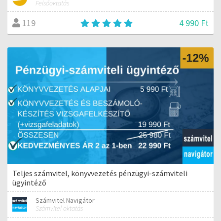
Felsőoktatás
4 990 Ft
119
Teljes számvitel, könyvvezetés pénzügyi-számviteli
ügyintéző
Számvitel Navigátor
Számvitel oktatás