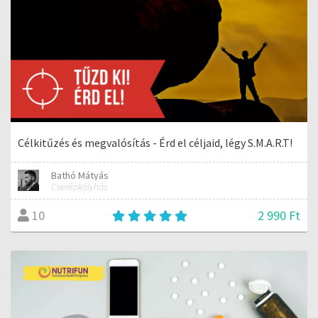
Célkitűzés és megvalósítás - Érd el céljaid, légy S.M.A.R.T!
Bathó Mátyás
Cserépkályhás
2 990 Ft
10