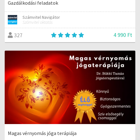
Gazdálkodási feladatok
Számvitel Navigátor
Számvitel oktatás
4 990 Ft
327
Magas vérnyomás jóga terápiája