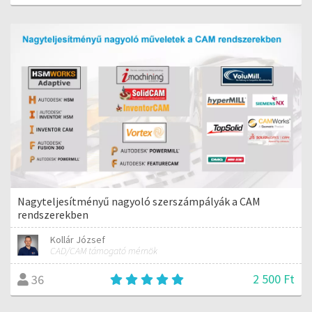
Nagyteljesítményű nagyoló szerszámpályák a CAM
rendszerekben
Kollár József
CAD/CAM támogató mérnök
2 500 Ft
36