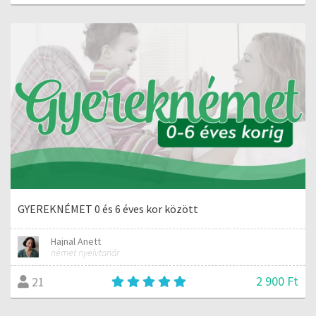
GYEREKNÉMET 0 és 6 éves kor között
Hajnal Anett
német nyelvtanár
2 900 Ft
21