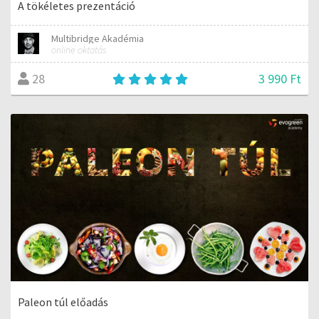
A tökéletes prezentáció
Multibridge Akadémia
online oktatás
3 990 Ft
28
Paleon túl előadás