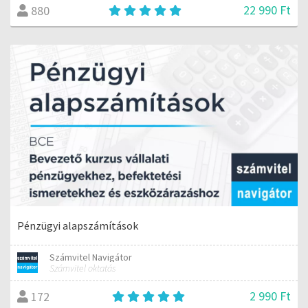
22 990 Ft
880
Pénzügyi alapszámítások
Számvitel Navigátor
Számvitel oktatás
2 990 Ft
172