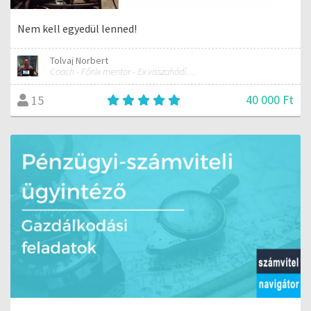
Nem kell egyedül lenned!
Tolvaj Norbert
Coach - Főnix mentor - Ex visszahódítás specialista
40 000 Ft
15