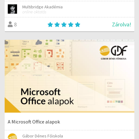
Multibridge Akadémia
online oktatás
Zárolva!
8
A Microsoft Office alapok
Gábor Dénes Főiskola