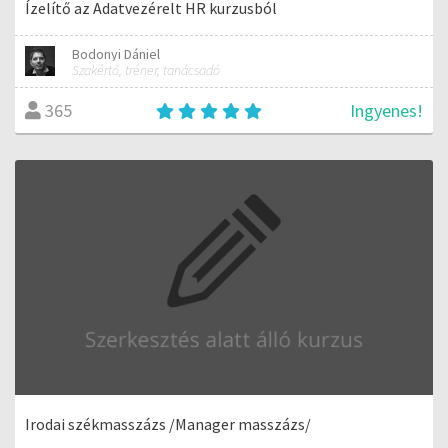
Ízelítő az Adatvezérelt HR kurzusból
Bodonyi Dániel
Szakértő, tréner, tanácsadó
Ingyenes!
365
Irodai székmasszázs /Manager masszázs/