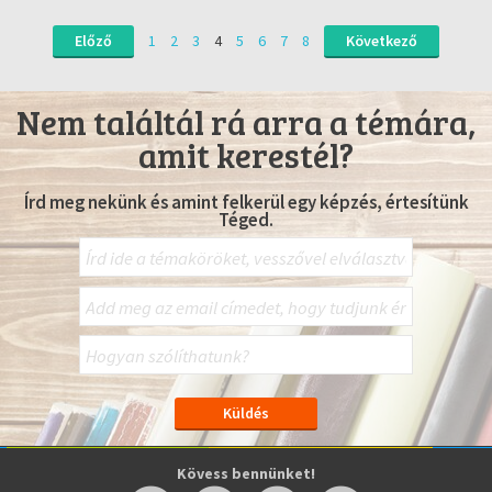
Előző
1
2
3
4
5
6
7
8
Következő
Nem találtál rá arra a témára,
amit kerestél?
Írd meg nekünk és amint felkerül egy képzés, értesítünk
Téged.
Kövess bennünket!