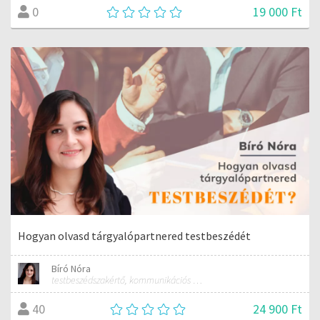
19 000 Ft
0
Hogyan olvasd tárgyalópartnered testbeszédét
Bíró Nóra
testbeszédszakértő, kommunikációs szakember
24 900 Ft
40