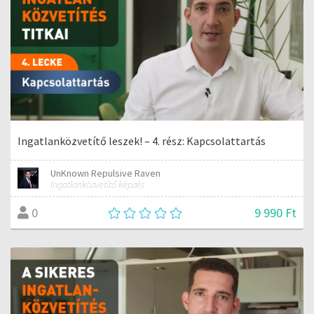
Ingatlanközvetítő leszek! – 4. rész: Kapcsolattartás
UnKnown Repulsive Raven
Ingatlanközvetítő képzés
9 990 Ft
0