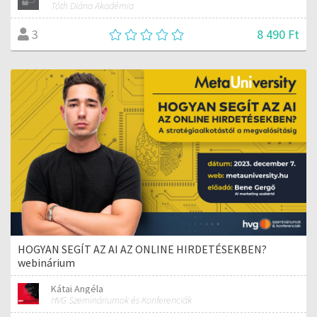
Tóth Diána Akadémia
8 490 Ft
3
HOGYAN SEGÍT AZ AI AZ ONLINE HIRDETÉSEKBEN?
webinárium
Kátai Angéla
HVG Szemináriumok és Konferenciák