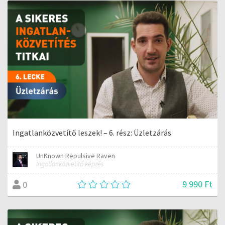
Ingatlanközvetítő leszek! – 6. rész: Üzletzárás
UnKnown Repulsive Raven
Ingatlanközvetítő képzés
9 990 Ft
0