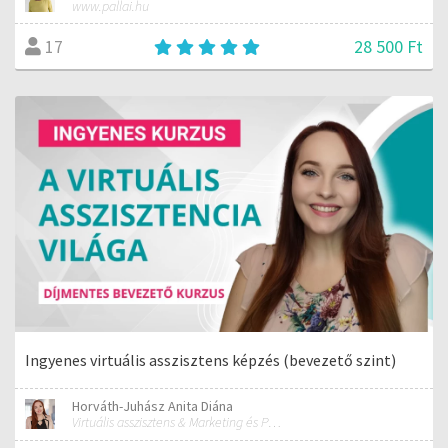
www.pallai.hu
28 500 Ft
17
Ingyenes virtuális asszisztens képzés (bevezető szint)
Horváth-Juhász Anita Diána
Virtuális asszisztens & Marketing és PR szakember