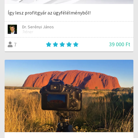
Így lesz profitgyár az ügyfélélményből!
Dr. Serényi János
Tréner
39 000 Ft
7