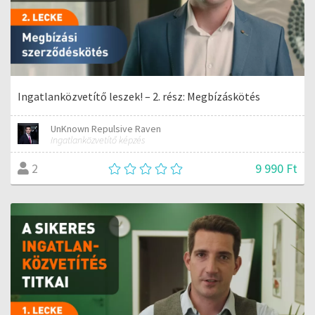
Ingatlanközvetítő leszek! – 2. rész: Megbízáskötés
UnKnown Repulsive Raven
Ingatlanközvetítő képzés
9 990 Ft
2