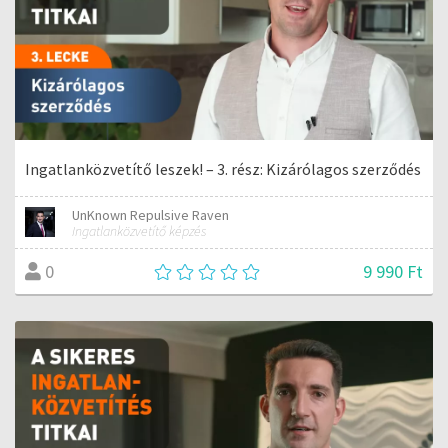
Ingatlanközvetítő leszek! – 3. rész: Kizárólagos szerződés
UnKnown Repulsive Raven
Ingatlanközvetítő képzés
9 990 Ft
0