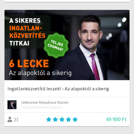
Ingatlanközvetítő leszek! – Az alapoktól a sikerig
UnKnown Repulsive Raven
Ingatlanközvetítő képzés
49 900 Ft
21