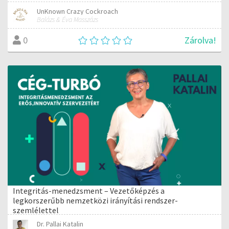
UnKnown Crazy Cockroach
Balázs & Éva Masszázs
Zárolva!
0
Integritás-menedzsment – Vezetőképzés a
legkorszerűbb nemzetközi irányítási rendszer-
szemlélettel
Dr. Pallai Katalin