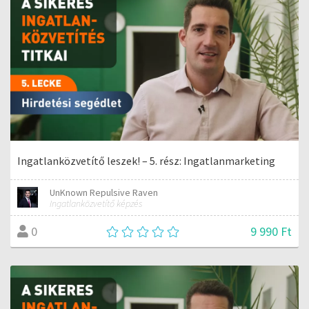
Ingatlanközvetítő leszek! – 5. rész: Ingatlanmarketing
UnKnown Repulsive Raven
Ingatlanközvetítő képzés
9 990 Ft
0