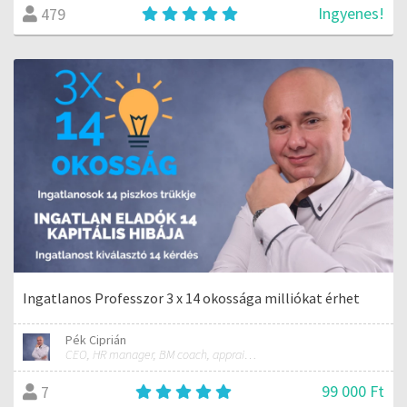
Ingyenes!
479
Ingatlanos Professzor 3 x 14 okossága milliókat érhet
Pék Ciprián
CEO, HR manager, BM coach, appraiser
99 000 Ft
7