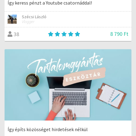
Így keress pénzt a Youtube csatornáddal!
Szécsi László
Vlogger
8 790 Ft
38
Így építs közösséget hirdetések nélkül