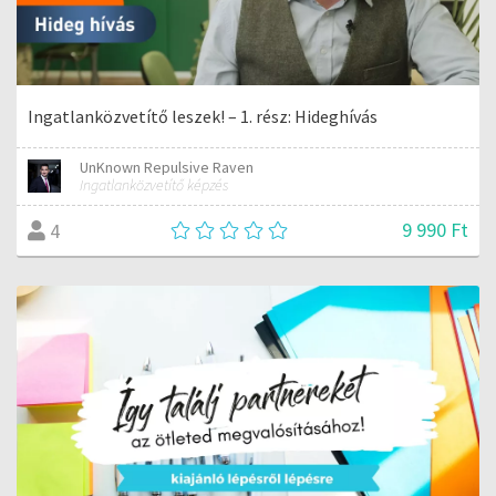
Ingatlanközvetítő leszek! – 1. rész: Hideghívás
UnKnown Repulsive Raven
Ingatlanközvetítő képzés
9 990 Ft
4