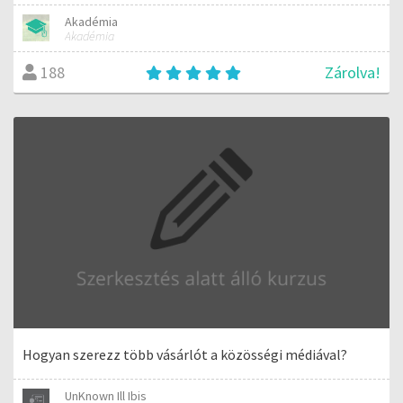
Akadémia
Akadémia
Zárolva!
188
Hogyan szerezz több vásárlót a közösségi médiával?
UnKnown Ill Ibis