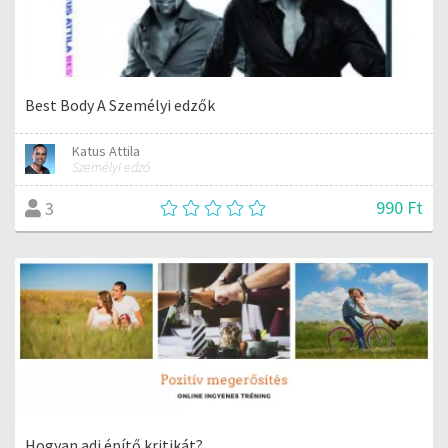
Best Body A Személyi edzők
Katus Attila
Személyi edző
990 Ft
3
Hogyan adj építő kritikát?