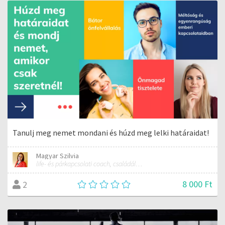
Tanulj meg nemet mondani és húzd meg lelki határaidat!
Magyar Szilvia
life- és párkapcsolati coach, családállító tanácsadó, Theta healer
8 000 Ft
2