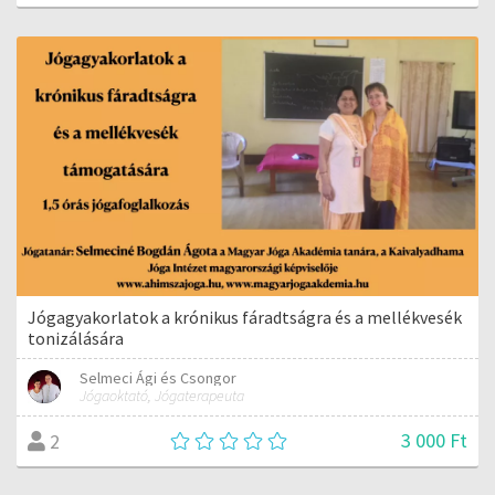
Jógagyakorlatok a krónikus fáradtságra és a mellékvesék
tonizálására
Selmeci Ági és Csongor
Jógaoktató, Jógaterapeuta
3 000 Ft
2