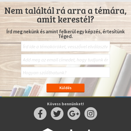
Nem találtál rá arra a témára,
amit kerestél?
Írd meg nekünk és amint felkerül egy képzés, értesítünk
Téged.
Kövess bennünket!