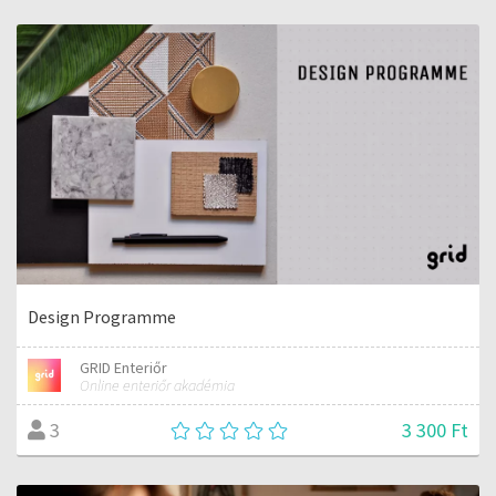
Design Programme
GRID Enteriőr
Online enteriőr akadémia
3 300 Ft
3