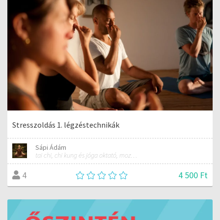
Stresszoldás 1. légzéstechnikák
Sápi Ádám
tai chi, chi kung és jóga oktató, mozgásterapeuta, buddhista tanító
4 500 Ft
4