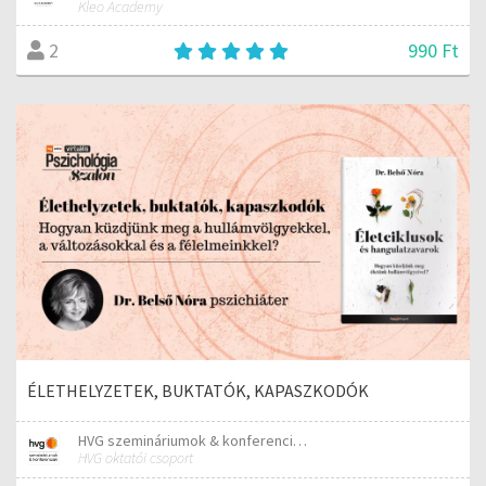
Kleo Academy
990 Ft
2
ÉLETHELYZETEK, BUKTATÓK, KAPASZKODÓK
HVG szemináriumok & konferenciák
HVG oktatói csoport