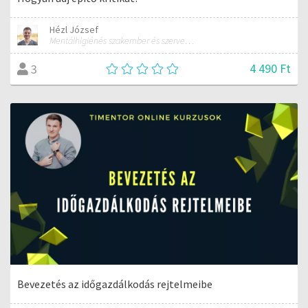
Hézl József
Mentálhigiénés szakember és szervezetfejlesztési tanácsadó
4 490 Ft
3
Bevezetés az időgazdálkodás rejtelmeibe