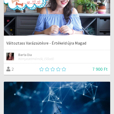
Változtass Varázsütésre - Értékeld újra Magad
Barta Dia
Környezetmérnök, Előadó
7 900 Ft
2