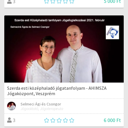
5 000 Ft
3
Szerda esti középhaladó jógatanfolyam - AHIMSZA
Jógaközpont, Veszprém
Selmeci Ági és Csongor
Jógaoktató, Jógaterapeuta
6 000 Ft
3