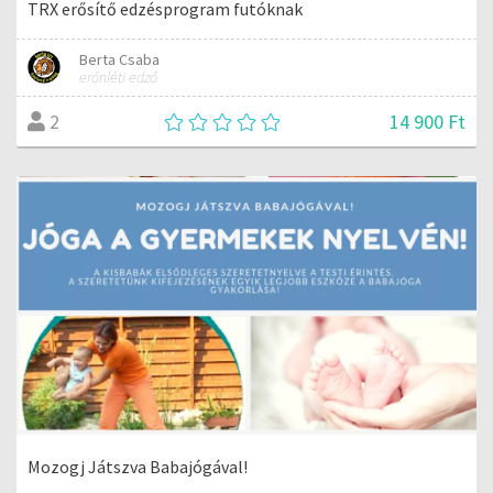
TRX erősítő edzésprogram futóknak
Berta Csaba
erőnléti edző
14 900 Ft
2
Mozogj Játszva Babajógával!