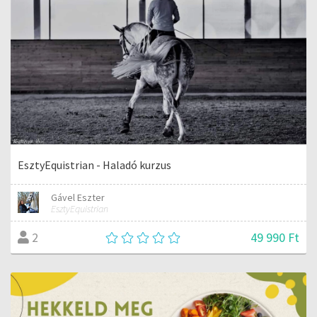
EsztyEquistrian - Haladó kurzus
Gável Eszter
EsztyEquistrian
49 990 Ft
2