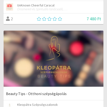
UnKnown Cheerful Caracal
Önismereti és Spirituális tanácsadó, Kínai Asztrológus
7 480 Ft
2
Beauty Tips - Otthoni szépségápolás
Kleopátra Szépségszalonok