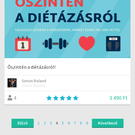
Őszintén a diétázásról!
Simon Roland
Simon Roland
3 490 Ft
4
Előző
1
2
3
4
5
6
7
8
9
Következő