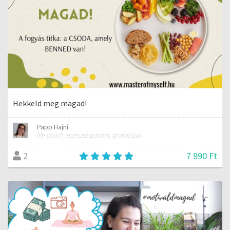
Hekkeld meg magad!
Papp Hajni
life coach, egészségcoach, grafológus
7 990 Ft
2