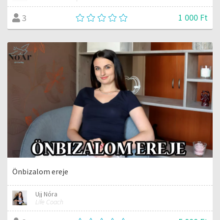
1 000 Ft
3
Önbizalom ereje
Ujj Nóra
Life Coach