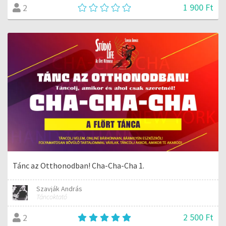
1 900 Ft
2
Tánc az Otthonodban! Cha-Cha-Cha 1.
Szavják András
Táncoktató
2 500 Ft
2