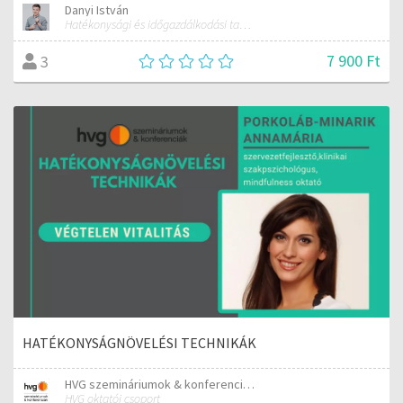
Danyi István
Hatékonysági és időgazdálkodási tanácsadó
7 900 Ft
3
HATÉKONYSÁGNÖVELÉSI TECHNIKÁK
HVG szemináriumok & konferenciák
HVG oktatói csoport