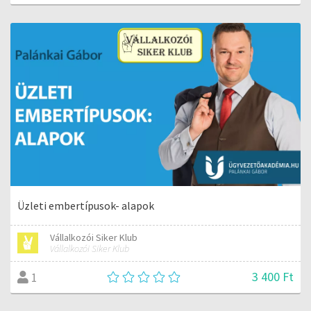
Üzleti embertípusok- alapok
Vállalkozói Siker Klub
Vállalkozói Siker Klub
3 400 Ft
1