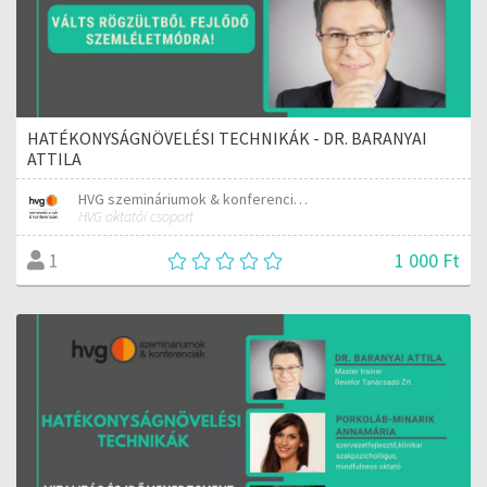
HATÉKONYSÁGNÖVELÉSI TECHNIKÁK - DR. BARANYAI
ATTILA
HVG szemináriumok & konferenciák
HVG oktatói csoport
1 000 Ft
1