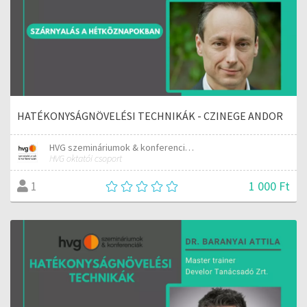
HATÉKONYSÁGNÖVELÉSI TECHNIKÁK - CZINEGE ANDOR
HVG szemináriumok & konferenciák
HVG oktatói csoport
1 000 Ft
1