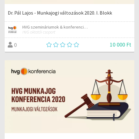
Dr. Pál Lajos - Munkajogi változások 2020. I. Blokk
HVG szemináriumok & konferenciák
HVG oktatói csoport
10 000 Ft
0