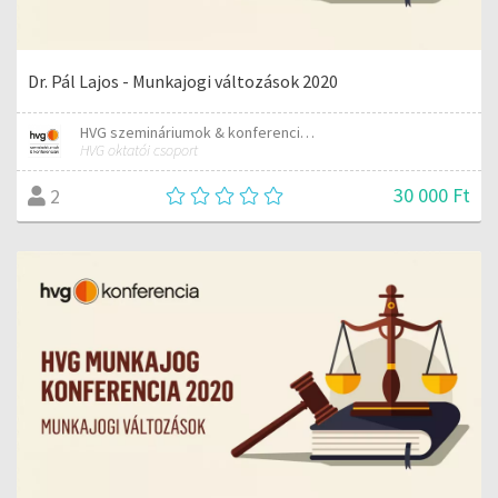
Dr. Pál Lajos - Munkajogi változások 2020
HVG szemináriumok & konferenciák
HVG oktatói csoport
30 000 Ft
2