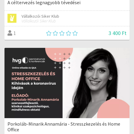
A céltervezés legnagyobb tévedései
Vállalkozói Siker Klub
Vállalkozói Siker Klub
3 400 Ft
1
Porkoláb-Minarik Annamária - Stresszkezelés és Home
Office