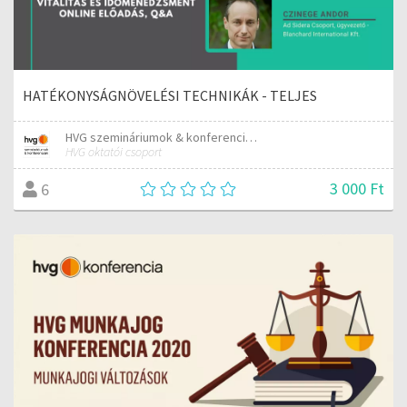
HATÉKONYSÁGNÖVELÉSI TECHNIKÁK - TELJES
HVG szemináriumok & konferenciák
HVG oktatói csoport
3 000 Ft
6