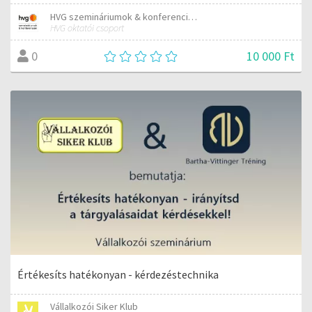
HVG szemináriumok & konferenciák
HVG oktatói csoport
10 000 Ft
0
Értékesíts hatékonyan - kérdezéstechnika
Vállalkozói Siker Klub