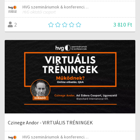
HVG szemináriumok & konferenciák
HVG oktatói csoport
3 810 Ft
2
Czinege Andor - VIRTUÁLIS TRÉNINGEK
HVG szemináriumok & konferenciák