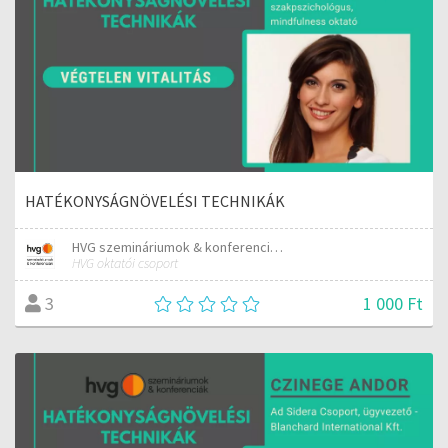
HATÉKONYSÁGNÖVELÉSI TECHNIKÁK
HVG szemináriumok & konferenciák
HVG oktatói csoport
1 000 Ft
3