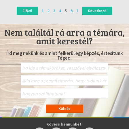
Előző
1
2
3
4
5
6
7
Következő
Nem találtál rá arra a témára,
amit kerestél?
Írd meg nekünk és amint felkerül egy képzés, értesítünk
Téged.
Kövess bennünket!