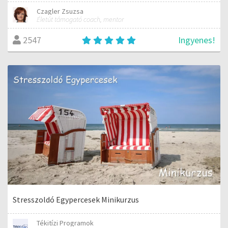
Czagler Zsuzsa
Életút támogató coach, mentor
Ingyenes!
2547
Stresszoldó Egypercesek Minikurzus
Tékitízi Programok