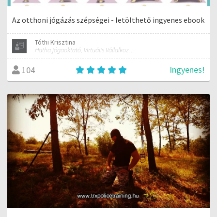
Az otthoni jógázás szépségei - letölthető ingyenes ebook
Tóthi Krisztina
Hatha jógaoktató, Virtuális Vállalkozási Asszisztens
Ingyenes!
104