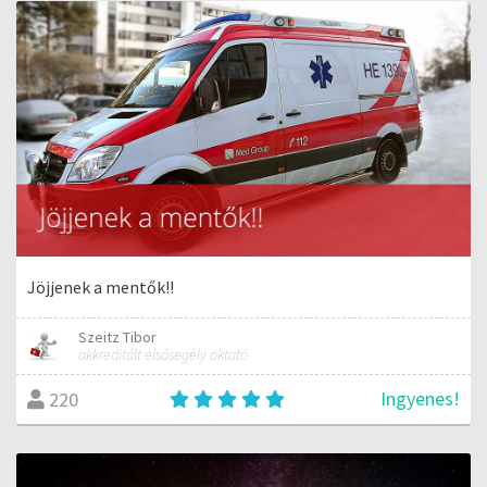
Jöjjenek a mentők!!
Szeitz Tibor
akkreditált elsősegély oktató
Ingyenes!
220