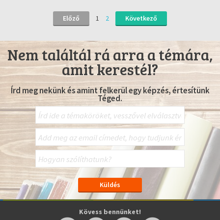
Előző
1
2
Következő
Nem találtál rá arra a témára,
amit kerestél?
Írd meg nekünk és amint felkerül egy képzés, értesítünk
Téged.
Kövess bennünket!