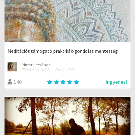
Meditációt támogató praktikák-gondolat mentesség
Pintér Erzsébet
Pintér Erzsébet-Sors Akadémiája
Ingyenes!
140