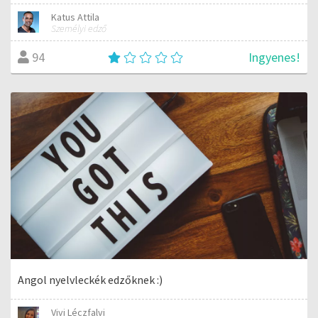
Katus Attila
Személyi edző
Ingyenes!
94
Angol nyelvleckék edzőknek :)
Vivi Léczfalvi