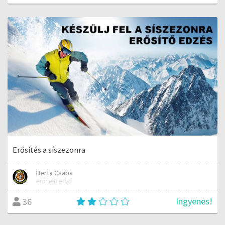
Erősítés a síszezonra
Berta Csaba
erőnléti edző
Ingyenes!
36