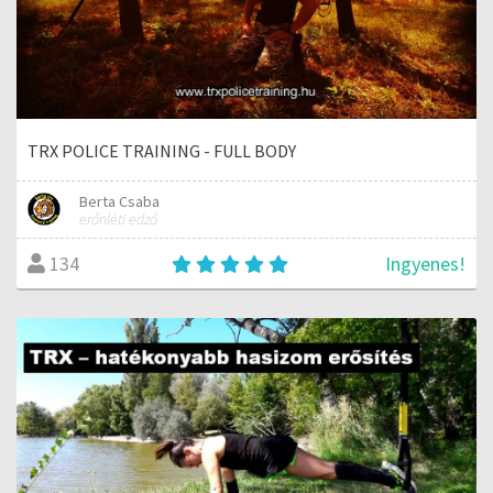
TRX POLICE TRAINING - FULL BODY
Berta Csaba
erőnléti edző
Ingyenes!
134