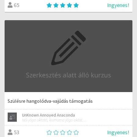
Ingyenes!
65
Szülésre hangolódva-vajúdás támogatás
UnKnown Annoyed Anaconda
Női jóga oktató, kismama jóga oktató, minősített jóga oktató, védőnő, természetgyógyász-fitoterapeuta
Ingyenes!
53