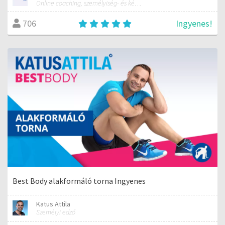
Online coaching, személyiség- és képességfejlesztés
Ingyenes!
706
Best Body alakformáló torna Ingyenes
Katus Attila
Személyi edző