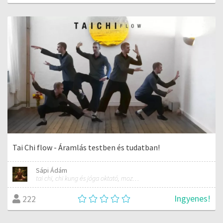
Tai Chi flow - Áramlás testben és tudatban!
Sápi Ádám
tai chi, chi kung és jóga oktató, mozgásterapeuta, buddhista tanító
Ingyenes!
222