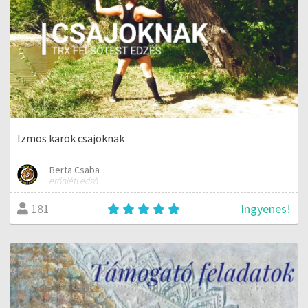
Izmos karok csajoknak
Berta Csaba
erőnléti edző
Ingyenes!
181