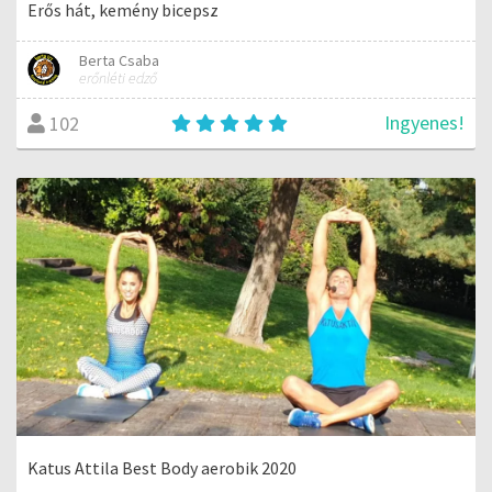
Erős hát, kemény bicepsz
Berta Csaba
erőnléti edző
Ingyenes!
102
Katus Attila Best Body aerobik 2020