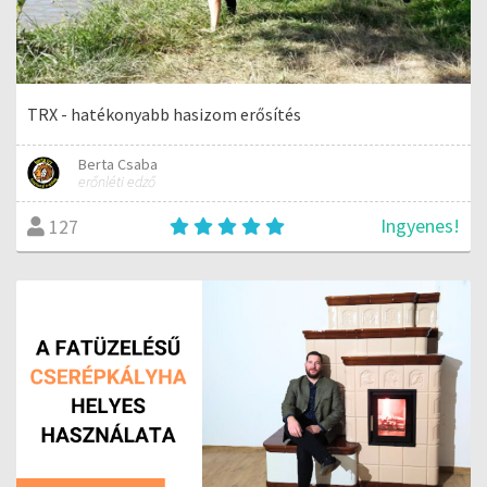
TRX - hatékonyabb hasizom erősítés
Berta Csaba
erőnléti edző
Ingyenes!
127