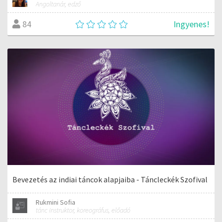
Angoltanár, edző
Ingyenes!
84
Bevezetés az indiai táncok alapjaiba - Táncleckék Szofival
Rukmini Sofia
tánc instruktor, koreográfus, előadó