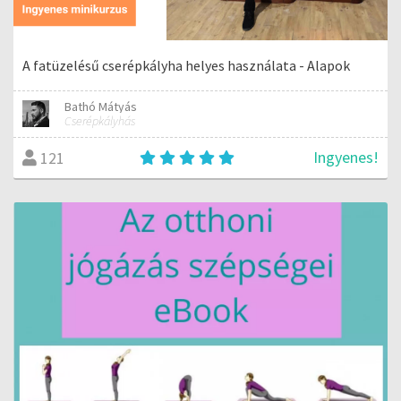
A fatüzelésű cserépkályha helyes használata - Alapok
Bathó Mátyás
Cserépkályhás
Ingyenes!
121