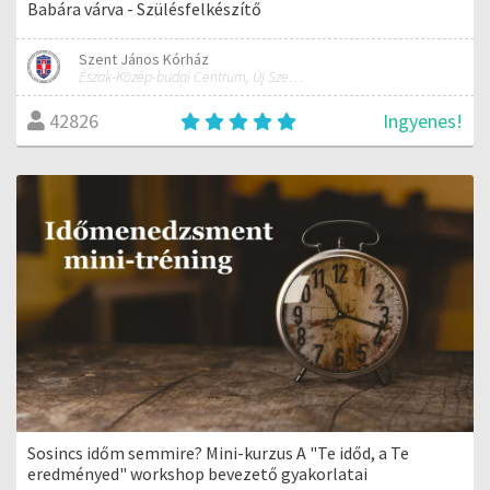
Babára várva - Szülésfelkészítő
Szent János Kórház
Észak-Közép-budai Centrum, Új Szent János Kórház és Szakrendelő
Ingyenes!
42826
Sosincs időm semmire? Mini-kurzus A "Te időd, a Te
eredményed" workshop bevezető gyakorlatai