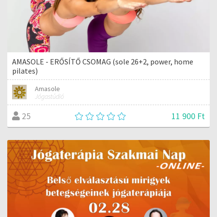
AMASOLE - ERŐSÍTŐ CSOMAG (sole 26+2, power, home
pilates)
Amasole
Jógastúdió
11 900 Ft
25