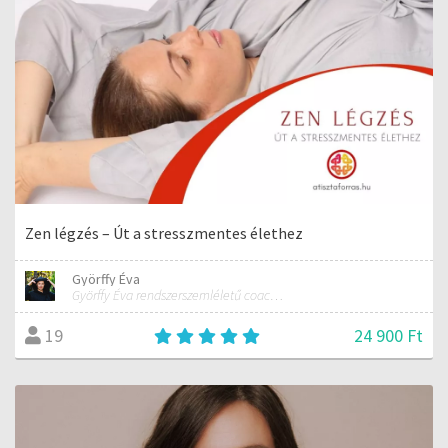
Zen légzés – Út a stresszmentes élethez
Györffy Éva
Györffy Éva rendszerszemléletű coach, tréner, alternatív mozgás- és erdőterápiás szakember
24 900 Ft
19