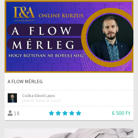
A FLOW MÉRLEG
Csóka Dávid Lajos
Vezetői Tréner & Coach
6 500 Ft
18