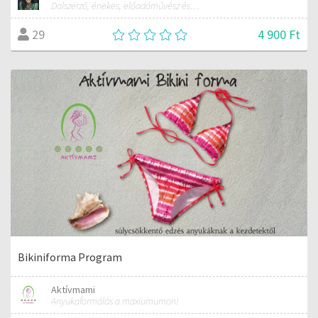
Dalszerző, énekes, előadóművész és tréner
4 900 Ft
29
Bikiniforma Program
Aktívmami
Anyukaformálás a maxiumumon!