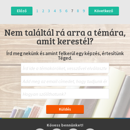
Előző
1
2
3
4
5
6
7
8
9
Következő
Nem találtál rá arra a témára,
amit kerestél?
Írd meg nekünk és amint felkerül egy képzés, értesítünk
Téged.
Kövess bennünket!