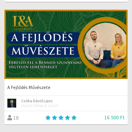
A Fejlődés Művészete
Csóka Dávid Lajos
Vezetői Tréner & Coach
16 500 Ft
18