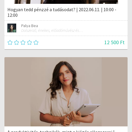
Hogyan tedd pénzzé a tudásodat? | 2022.06.11. | 10:00 -
12:00
Palya Bea
Dalszerző, énekes, előadóművész és tréner
12 500 Ft
A produktivitás-technikák, mint a kiégés ellenszerei |