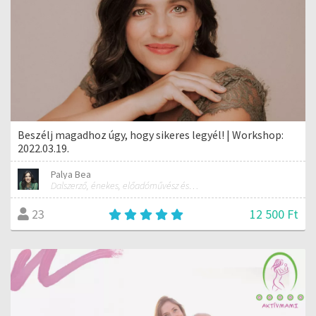
Beszélj magadhoz úgy, hogy sikeres legyél! | Workshop:
2022.03.19.
Palya Bea
Dalszerző, énekes, előadóművész és tréner
12 500 Ft
23