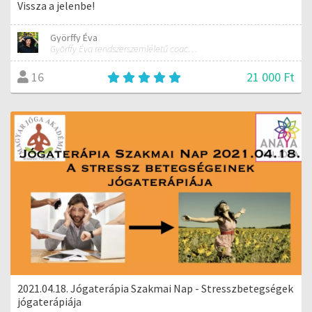
Vissza a jelenbe!
Györffy Éva
Györffy Éva rendszerszemléletű coach, tréner, alternatív mozgás- és erdőterápiás szakember
21 000 Ft
16
2021.04.18. Jógaterápia Szakmai Nap - Stresszbetegségek
jógaterápiája