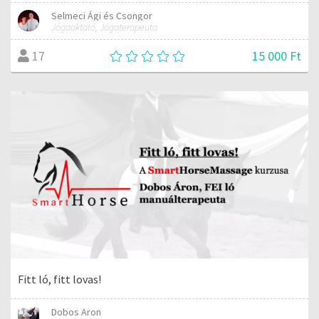
Selmeci Ági és Csongor
Jógaoktató, Jógaterapeuta
15 000 Ft
17
Fitt ló, fitt lovas!
Dobos Aron