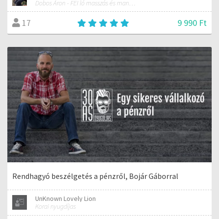
Dobos Áron - FEI ló masszás és manuálterapeuta
9 990 Ft
17
Rendhagyó beszélgetés a pénzről, Bojár Gáborral
UnKnown Lovely Lion
Korai nyugdíjas