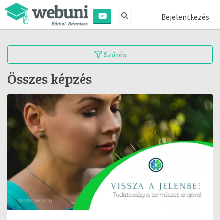
Bejelentkezés
Szűrés
Összes képzés