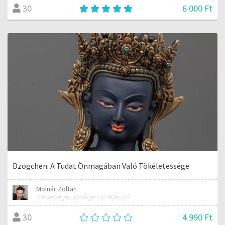
6 000 Ft
30
Dzogchen: A Tudat Önmagában Való Tökéletessége
Molnár Zoltán
mesterséges intelligencia fejlesztő
4 990 Ft
30