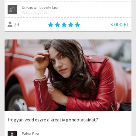
UnKnown Lovely Lion
Korai nyugdíjas
3 000 Ft
29
Hogyan vedd észre a kreatív gondolataidat?
Palya Bea