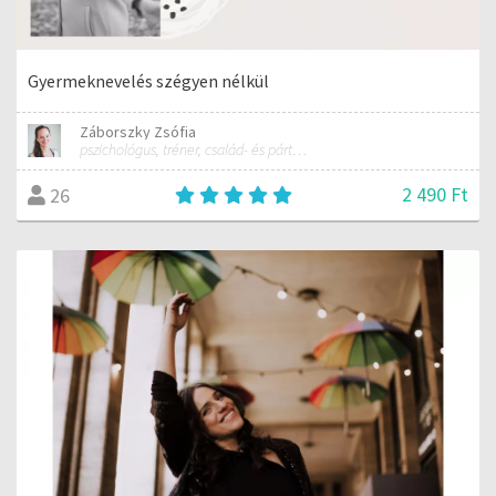
Gyermeknevelés szégyen nélkül
Záborszky Zsófia
pszichológus, tréner, család- és párterapeuta jelölt
2 490 Ft
26