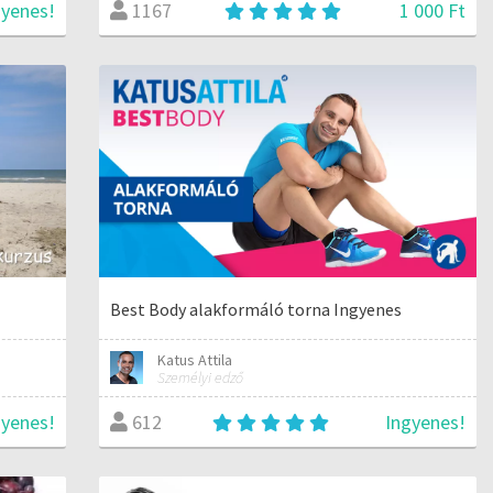
gyenes!
1 000 Ft
1167
Best Body alakformáló torna Ingyenes
Katus Attila
Személyi edző
gyenes!
Ingyenes!
612