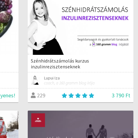
Szénhidrátszámolás kurzus
inzulinrezisztenseknek
Lupui Iza
coach, a 160 gramm blog írója
gyenes!
3 790 Ft
229