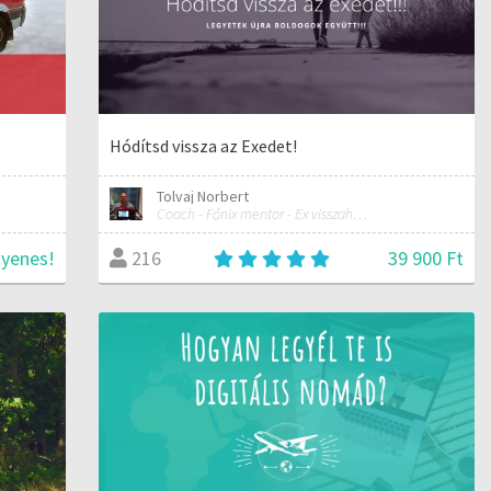
Hódítsd vissza az Exedet!
Tolvaj Norbert
Coach - Főnix mentor - Ex visszahódítás specialista
gyenes!
39 900 Ft
216