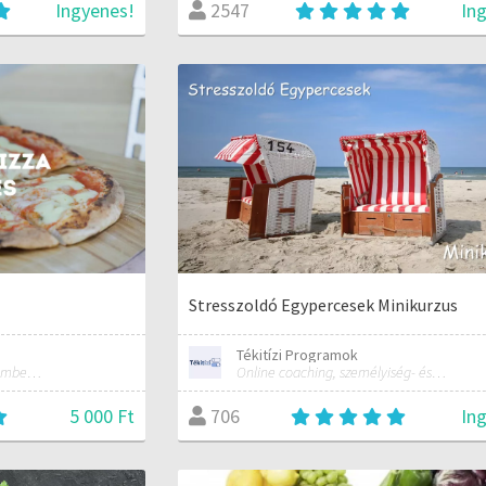
Ingyenes!
In
2547
Stresszoldó Egypercesek Minikurzus
Tékitízi Programok
tanár, digitális oktatási szakember, pizza rajongó
Online coaching, személyiség- és képességfejlesztés
5 000 Ft
In
706