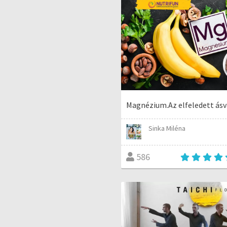
Magnézium.Az elfeledett ásv
Sinka Miléna
586