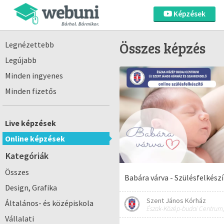
Képzések
Összes képzés
Legnézettebb
Legújabb
Minden ingyenes
Minden fizetős
Live képzések
Online képzések
Kategóriák
Összes
Babára várva - Szülésfelkész
Design, Grafika
Szent János Kórház
Általános- és középiskola
Vállalati