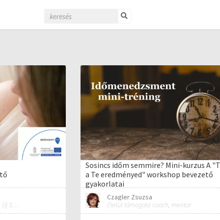
Sosincs időm semmire? Mini-kurzus A "T
ítő
a Te eredményed" workshop bevezető
gyakorlatai
Czagler Zsuzsa
Észak-Közép-budai Centrum, Új Szent János Kórház és Szakrendelő
Életút támogató coach, mentor