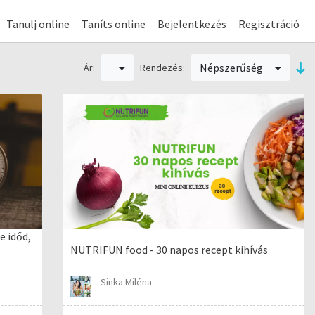
Tanulj online
Taníts online
Bejelentkezés
Regisztráció
Népszerűség
Ár:
Rendezés:
e időd,
NUTRIFUN food - 30 napos recept kihívás
Sinka Miléna