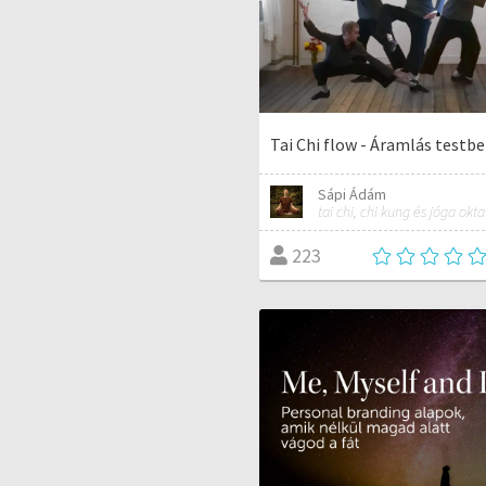
Tai Chi flow - Áramlás testb
Sápi Ádám
223