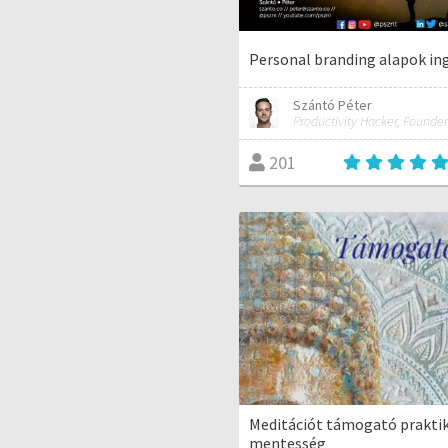
Personal branding alapok in
Szántó Péter
Productivity Hacker, Founder
201
Meditációt támogató prakti
mentesség