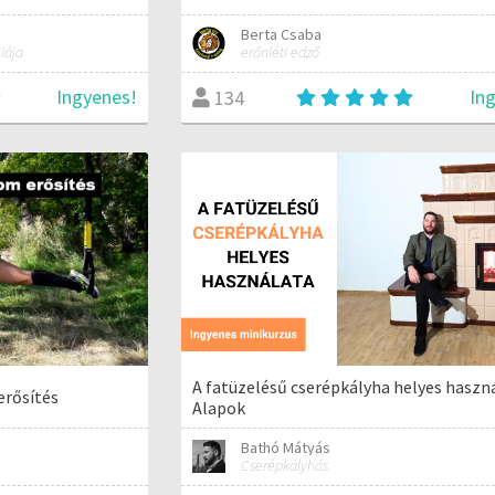
Berta Csaba
iája
erőnléti edző
Ingyenes!
In
134
A fatüzelésű cserépkályha helyes haszná
erősítés
Alapok
Bathó Mátyás
Cserépkályhás