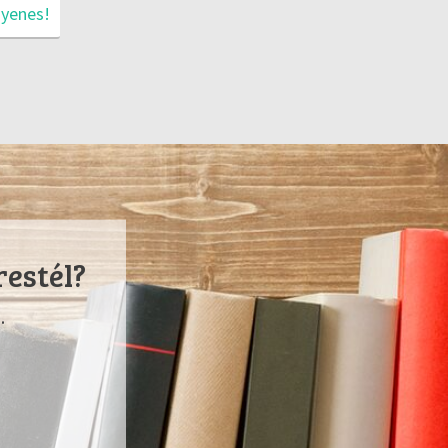
gyenes!
restél?
.