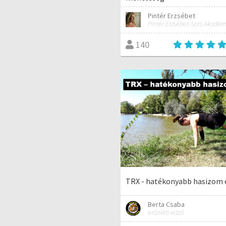
Pintér Erzsébet
Pintér Erzsébet-Sors Akadém
140
TRX - hatékonyabb hasizom 
Berta Csaba
erőnléti edző