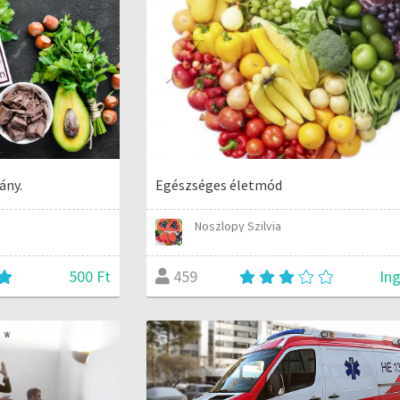
ány.
Egészséges életmód
Noszlopy Szilvia
500 Ft
In
459