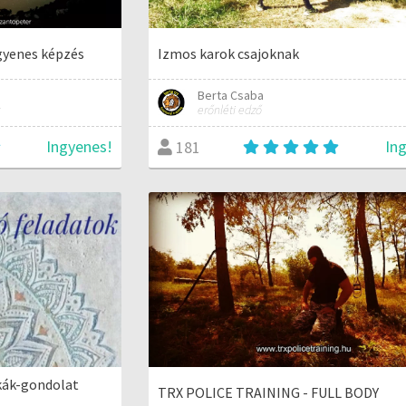
gyenes képzés
Izmos karok csajoknak
Berta Csaba
erőnléti edző
Ingyenes!
In
181
kák-gondolat
TRX POLICE TRAINING - FULL BODY