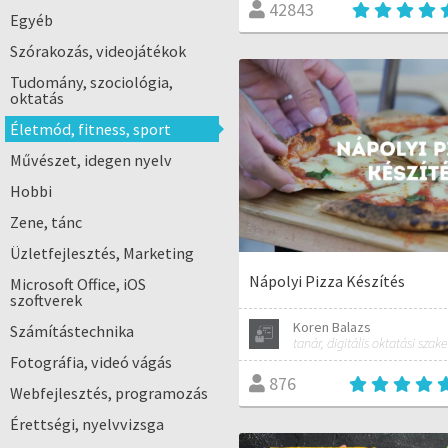
42843
Egyéb
Szórakozás, videojátékok
Tudomány, szociológia,
oktatás
Életmód, fitness, sport
Művészet, idegen nyelv
Hobbi
Zene, tánc
Üzletfejlesztés, Marketing
Nápolyi Pizza Készítés
Microsoft Office, iOS
szoftverek
Koren Balazs
Számítástechnika
Fotográfia, videó vágás
876
Webfejlesztés, programozás
Érettségi, nyelvvizsga