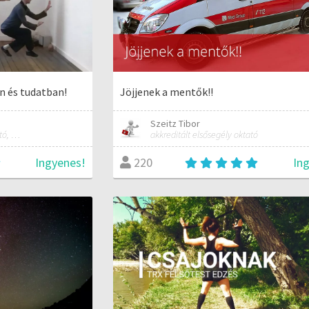
en és tudatban!
Jöjjenek a mentők!!
Szeitz Tibor
tai chi, chi kung és jóga oktató, mozgásterapeuta, buddhista tanító
akkreditált elsősegély oktató
Ingyenes!
In
220