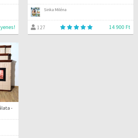
Sinka Miléna
gyenes!
14 900 Ft
127
lata -