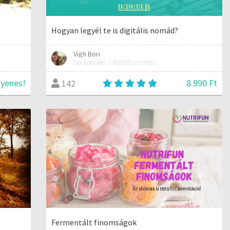
Hogyan legyél te is digitális nomád?
Vigh Bori
backpacker / digitális nomád
gyenes!
8 990 Ft
142
Fermentált finomságok