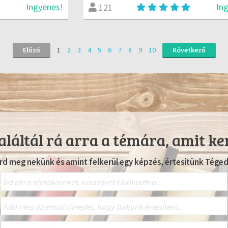
Ingyenes!
In
121
Előző
1
2
3
4
5
6
7
8
9
10
Következő
láltál rá arra a témára, amit ke
Írd meg nekünk és amint felkerül egy képzés, értesítünk Téged